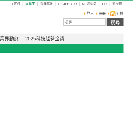
T客邦
電腦王
採購基地
DIGIPHOTO
MF變型男
T17
透視鏡
登入
註冊
訂閱
業界動態
2025科技趨勢金獎