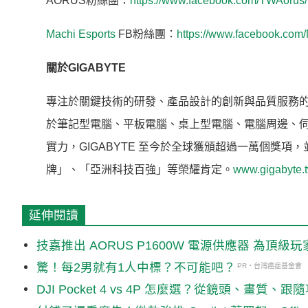
AORUS粉絲團：
https://www.facebook.com/TWAorus/?
Machi Esports
FB粉絲團：
https://www.facebook.com/
關於
GIGABYTE
專注於關鍵技術的研發、產品設計的創新與品質服務的強
於筆記型電腦、平板電腦、桌上型電腦、電腦周邊、
實力，GIGABYTE 至今於全球獲頒超過一萬個獎
牌」、「亞洲科技百強」等榮耀肯定。
www.gigabyte.
延伸閱讀
技嘉推出 AORUS P1600W 電源供應器 為頂級
驚！每2男就有1人中標？不可能吧？
PR・台灣癌症基金會
DJI Pocket 4 vs 4P 怎麼選？從鏡頭、