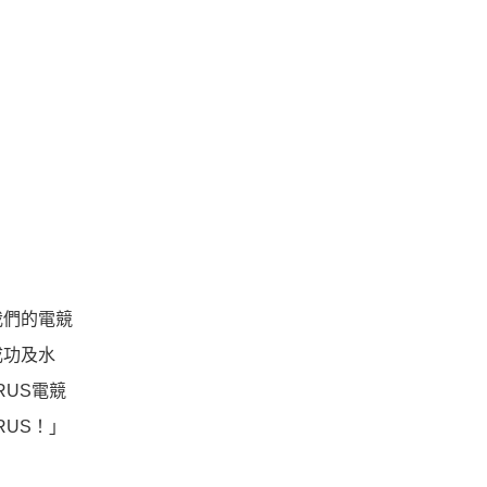
我們的電競
成功及水
US電競
US！」