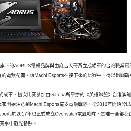
麻吉大哥
領軍的台灣職業電
旗下的
AORUS
電競品牌與由
黃立成
群的電競配備，讓
在接下來的比賽中，得以過關斬
Machi Esports
帶領下正式成軍，初次比賽參加由Garena所舉辦的《英雄聯盟》台港澳
始注意到Machi Esports這支電競戰隊，從2016年開始於L
orts於2017年也正式成立Overwatch電競戰隊，是唯一全部
的賽事中發光發熱。