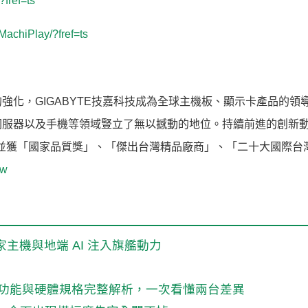
fref=ts
MachiPlay/?fref=ts
化，GIGABYTE技嘉科技成為全球主機板、顯示卡產品的領
伺服器以及手機等領域豎立了無以撼動的地位。持續前進的創新
項，並獲「國家品質獎」、「傑出台灣精品廠商」、「二十大國際台
tw
玩家主機與地端 AI 注入旗艦動力
畫質、跟隨功能與硬體規格完整解析，一次看懂兩台差異