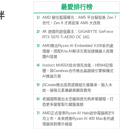
最愛排行榜
伴
1
AMD 腳位藍圖曝光：AM5 平台擬挺進 Zen 7
世代，Zen 8 才將迎來 AM6 大改款
2
4K 遊戲的超值霸主：GIGABYTE GeForce
RTX 5070 Ti AERO OC 16G
3
AMD推出Ryzen AI Embedded X100系列處
理器，搭配Kria AI解決方案加速機器人與實
體AI發展
4
Instinct MI455X結合領先效能、HBM4記憶
體，與Cerebras合作推出晶圓級引擎解構式
AI推論方案
5
j5Create推出高質感模組化螢幕桌，融入木
紋、磁吸元素兼顧美觀與實用
6
老貓國際展出太空艙與透光熱昇華鍵帽，打
造更多變客製化鍵盤風貌
7
AMD正式發表Ryzen AI Halo迷你電腦將於9
月上市，未來將推Ryzen AI 400 Max系列處
理器與對應升級版