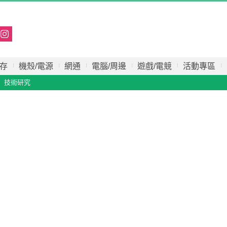
存
機殼/電源
網通
電腦/周邊
遊戲/電競
活動專區
技術研究