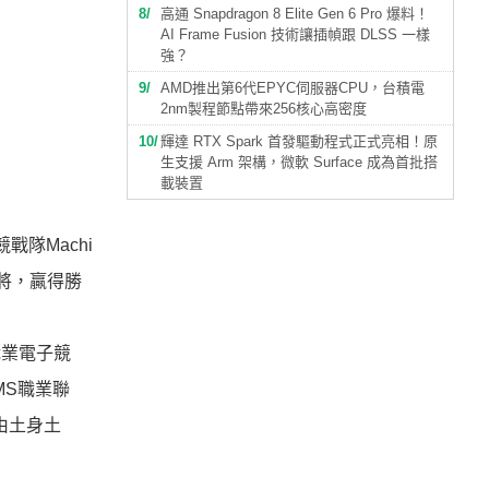
8
高通 Snapdragon 8 Elite Gen 6 Pro 爆料！
AI Frame Fusion 技術讓插幀跟 DLSS 一樣
強？
9
AMD推出第6代EPYC伺服器CPU，台積電
2nm製程節點帶來256核心高密度
10
輝達 RTX Spark 首發驅動程式正式亮相！原
生支援 Arm 架構，微軟 Surface 成為首批搭
載裝置
競戰隊
Machi
將，贏得勝
職業電子競
MS職業聯
都由土身土