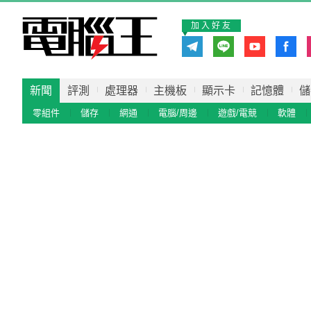
加入好友
新聞
評測
處理器
主機板
顯示卡
記憶體
儲
零組件
儲存
網通
電腦/周邊
遊戲/電競
軟體