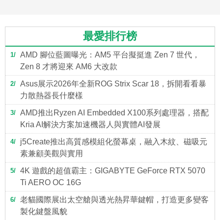
最愛排行榜
AMD 腳位藍圖曝光：AM5 平台擬挺進 Zen 7 世代，
1
Zen 8 才將迎來 AM6 大改款
Asus展示2026年全新ROG Strix Scar 18，拆開看看暴
2
力散熱器長什麼樣
AMD推出Ryzen AI Embedded X100系列處理器，搭配
3
Kria AI解決方案加速機器人與實體AI發展
j5Create推出高質感模組化螢幕桌，融入木紋、磁吸元
4
素兼顧美觀與實用
4K 遊戲的超值霸主：GIGABYTE GeForce RTX 5070
5
Ti AERO OC 16G
老貓國際展出太空艙與透光熱昇華鍵帽，打造更多變客
6
製化鍵盤風貌