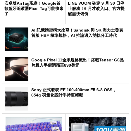
安卓版AirTag現身！Google首
LINE VOOM 確定 9 月 30 日停
款藍牙追蹤器Pixel Tag可能快來
止服務！6 月才改入口、官方提
了
醒盡快備份
AI 記憶體架構大改寫！Sandisk 與 SK 海力士發表
首版 HBF 標準規格，AI 推論邁入雙軌分工時代
Google Pixel 11全系規格流出！搭載Tensor G6晶
片且入手價調漲至899美元
Sony 正式發表 FE 100-400mm F5.6-8 OSS，
654g 羽量化設計手持更輕鬆