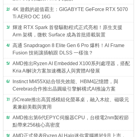
4K 遊戲的超值霸主：GIGABYTE GeForce RTX 5070
2
Ti AERO OC 16G
輝達 RTX Spark 首發驅動程式正式亮相！原生支援
3
Arm 架構，微軟 Surface 成為首批搭載裝置
高通 Snapdragon 8 Elite Gen 6 Pro 爆料！AI Frame
4
Fusion 技術讓插幀跟 DLSS 一樣強？
AMD推出Ryzen AI Embedded X100系列處理器，搭配
5
Kria AI解決方案加速機器人與實體AI發展
Instinct MI455X結合領先效能、HBM4記憶體，與
6
Cerebras合作推出晶圓級引擎解構式AI推論方案
j5Create推出高質感模組化螢幕桌，融入木紋、磁吸元
7
素兼顧美觀與實用
AMD推出第6代EPYC伺服器CPU，台積電2nm製程節
8
點帶來256核心高密度
AMD正式發表Ryzen AI Halo迷你電腦將於9月上市，
9