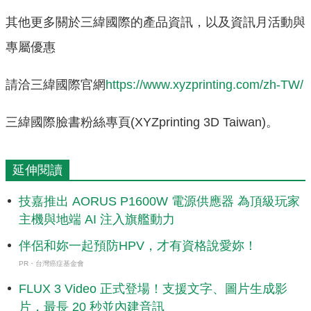
其他更多關於三緯國際的產品資訊，以及資訊月活動與
專屬優惠
請洽三緯國際官網
https://www.xyzprinting.com/zh-TW/
三緯國際臉書粉絲專頁(XYZprinting 3D Taiwan)。
延伸閱讀
技嘉推出 AORUS P1600W 電源供應器 為頂級玩家
主機與地端 AI 注入旗艦動力
伴侶和妳一起預防HPV，才有資格說愛妳！
PR・台灣癌症基金會
FLUX 3 Video 正式登場！支援文字、圖片生成影
片，最長 20 秒並內建音訊