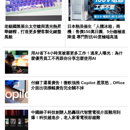
老貓國際展出太空艙與透光熱昇
日本熱浪催生「人體冰箱」商
華鍵帽，打造更多變客製化鍵盤
機：售價150萬日圓、5分鐘極速
風貌
降溫 專門對抗40度極端高溫
用AI省下4小時竟被塞更多工作！過來人曝光：為什
麼優秀員工不再跟你分享怎麼使用AI
付錢了還看廣告！微軟強推 Copilot 惹眾怒，Office
介面出現橫幅廣告完全關不掉
中國錘子科技創辦人怒轟現代智慧電視介面難用到
爆！科技越進步，老人家看電視卻越難