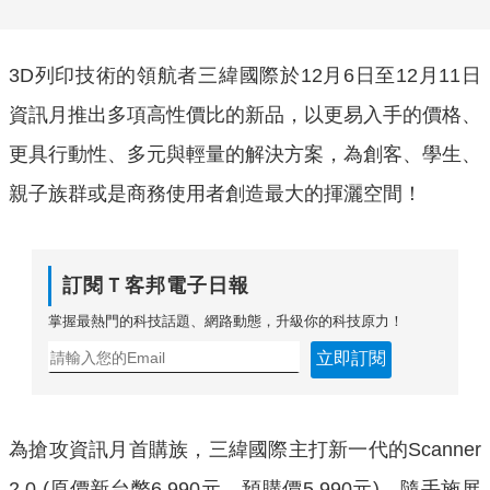
3D列印技術的領航者三緯國際於12月6日至12月11日
資訊月推出多項高性價比的新品，以更易入手的價格、
更具行動性、多元與輕量的解決方案，為創客、學生、
親子族群或是商務使用者創造最大的揮灑空間！
訂閱Ｔ客邦電子日報
掌握最熱門的科技話題、網路動態，升級你的科技原力！
立即訂閱
為搶攻資訊月首購族，三緯國際主打新一代的Scanner
2.0 (原價新台幣6,990元，預購價5,990元)、隨手施展