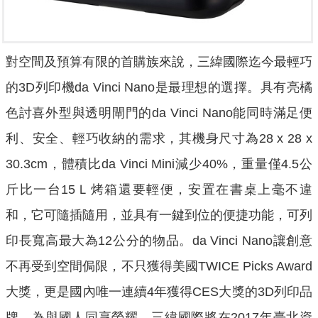
對空間及預算有限的首購族來說，三緯國際迄今最輕巧
的3D列印機da Vinci Nano是最理想的選擇。具有亮橘
色討喜外型與透明閘門的da Vinci Nano能同時滿足便
利、安全、輕巧收納的需求，其機身尺寸為28 x 28 x
30.3cm，體積比da Vinci Mini減少40%，重量僅4.5公
斤比一台15Ｌ烤箱還要輕便，安置在書桌上毫不違
和，它可隨插隨用，並具有一鍵到位的便捷功能，可列
印長寬高最大為12公分的物品。da Vinci Nano讓創意
不再受到空間侷限，不只獲得美國TWICE Picks Award
大獎，更是國內唯一連續4年獲得CES大獎的3D列印品
牌。為與國人同享榮耀，三緯國際將在2017年臺北資