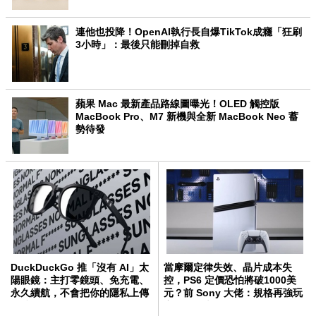
連他也投降！OpenAI執行長自爆TikTok成癮「狂刷
3小時」：最後只能刪掉自救
蘋果 Mac 最新產品路線圖曝光！OLED 觸控版
MacBook Pro、M7 新機與全新 MacBook Neo 蓄
勢待發
DuckDuckGo 推「沒有 AI」太
當摩爾定律失效、晶片成本失
陽眼鏡：主打零鏡頭、免充電、
控，PS6 定價恐怕將破1000美
永久續航，不會把你的隱私上傳
元？前 Sony 大佬：規格再強玩
雲端
家買不起也沒用