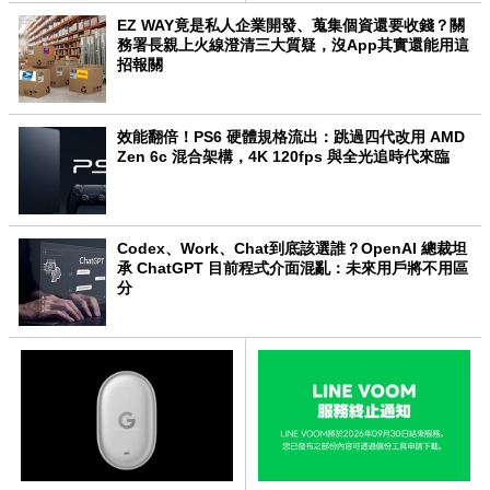
EZ WAY竟是私人企業開發、蒐集個資還要收錢？關
務署長親上火線澄清三大質疑，沒App其實還能用這
招報關
效能翻倍！PS6 硬體規格流出：跳過四代改用 AMD
Zen 6c 混合架構，4K 120fps 與全光追時代來臨
Codex、Work、Chat到底該選誰？OpenAI 總裁坦
承 ChatGPT 目前程式介面混亂：未來用戶將不用區
分