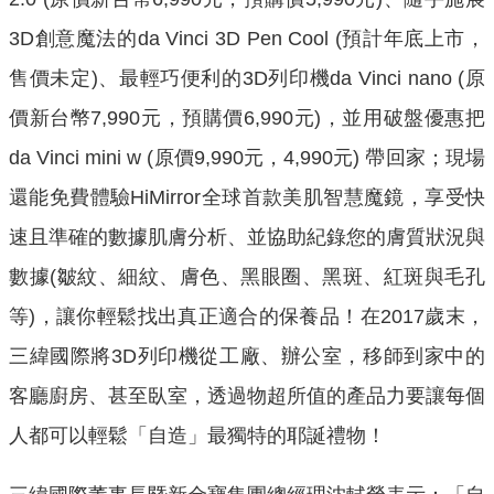
3D創意魔法的da Vinci 3D Pen Cool (預計年底上市，
售價未定)、最輕巧便利的3D列印機da Vinci nano (原
價新台幣7,990元，預購價6,990元)，並用破盤優惠把
da Vinci mini w (原價9,990元，4,990元) 帶回家；現場
還能免費體驗HiMirror全球首款美肌智慧魔鏡，享受快
速且準確的數據肌膚分析、並協助紀錄您的膚質狀況與
數據(皺紋、細紋、膚色、黑眼圈、黑斑、紅斑與毛孔
等)，讓你輕鬆找出真正適合的保養品！在2017歲末，
三緯國際將3D列印機從工廠、辦公室，移師到家中的
客廳廚房、甚至臥室，透過物超所值的產品力要讓每個
人都可以輕鬆「自造」最獨特的耶誕禮物！