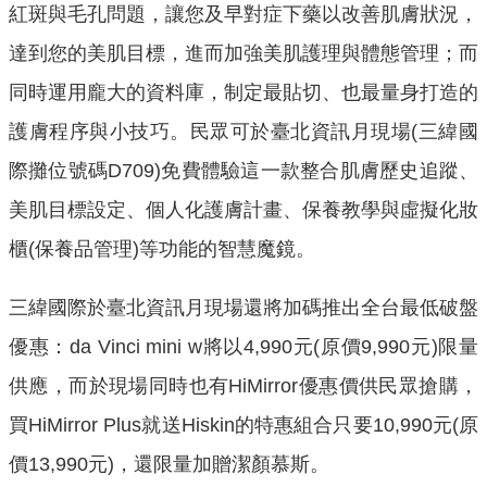
紅斑與毛孔問題，讓您及早對症下藥以改善肌膚狀況，
達到您的美肌目標，進而加強美肌護理與體態管理；而
同時運用龐大的資料庫，制定最貼切、也最量身打造的
護膚程序與小技巧。民眾可於臺北資訊月現場(三緯國
際攤位號碼D709)免費體驗這一款整合肌膚歷史追蹤、
美肌目標設定、個人化護膚計畫、保養教學與虛擬化妝
櫃(保養品管理)等功能的智慧魔鏡。
三緯國際於臺北資訊月現場還將加碼推出全台最低破盤
優惠：da Vinci mini w將以4,990元(原價9,990元)限量
供應，而於現場同時也有HiMirror優惠價供民眾搶購，
買HiMirror Plus就送Hiskin的特惠組合只要10,990元(原
價13,990元)，還限量加贈潔顏慕斯。