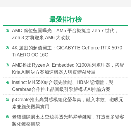
最愛排行榜
AMD 腳位藍圖曝光：AM5 平台擬挺進 Zen 7 世代，
1
Zen 8 才將迎來 AM6 大改款
4K 遊戲的超值霸主：GIGABYTE GeForce RTX 5070
2
Ti AERO OC 16G
AMD推出Ryzen AI Embedded X100系列處理器，搭配
3
Kria AI解決方案加速機器人與實體AI發展
Instinct MI455X結合領先效能、HBM4記憶體，與
4
Cerebras合作推出晶圓級引擎解構式AI推論方案
j5Create推出高質感模組化螢幕桌，融入木紋、磁吸元
5
素兼顧美觀與實用
老貓國際展出太空艙與透光熱昇華鍵帽，打造更多變客
6
製化鍵盤風貌