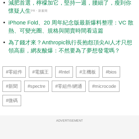
減肥首選，檸檬加它，堅持一週，腰細了，瘦到你
懷疑人生
PR・新素簡
iPhone Fold、20 周年紀念版最新爆料整理：VC 散
熱、可變光圈、規格與開賣時間看這篇
為了錢才來？Anthropic執行長抱怨頂尖AI人才只想
領高薪，網友酸爆：不然要為了夢想發電嗎？
#零組件
#電腦王
#Intel
#主機板
#bios
#新聞
#spectre
#零組件/網通
#microcode
#微碼
ADVERTISEMENT