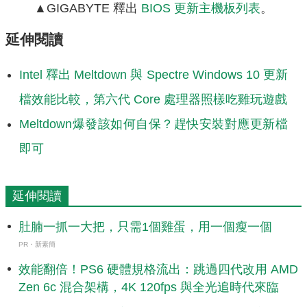
▲GIGABYTE 釋出
BIOS 更新主機板列表
。
延伸閱讀
Intel 釋出 Meltdown 與 Spectre Windows 10 更新
檔效能比較，第六代 Core 處理器照樣吃雞玩遊戲
Meltdown爆發該如何自保？趕快安裝對應更新檔
即可
延伸閱讀
肚腩一抓一大把，只需1個雞蛋，用一個瘦一個
PR・新素簡
效能翻倍！PS6 硬體規格流出：跳過四代改用 AMD
Zen 6c 混合架構，4K 120fps 與全光追時代來臨