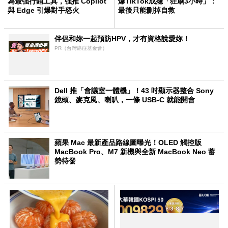
為最強行銷工具，強推 Copilot
爆TikTok成癮「狂刷3小時」：
與 Edge 引爆對手怒火
最後只能刪掉自救
伴侶和妳一起預防HPV，才有資格說愛妳！
PR（台灣癌症基金會）
Dell 推「會議室一體機」！43 吋顯示器整合 Sony
鏡頭、麥克風、喇叭，一條 USB-C 就能開會
蘋果 Mac 最新產品路線圖曝光！OLED 觸控版
MacBook Pro、M7 新機與全新 MacBook Neo 蓄
勢待發