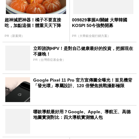
超神減肥神器！橘子不要直接
009829掌握AI關鍵 大華韓國
吃，加點這個！體重天天下降
KOSPI 50今強勢開募
PR（新素簡）
PR（大華銀全能行銷方案）
立即諮詢HPV！是對自己健康最好的投資，把握現在
不嫌晚！
PR（台灣癌症基金會）
Google Pixel 11 Pro 官方宣傳圖全曝光！首見機背
「發光環」專屬設計、120 倍變焦挑戰攝影極限
哪款導航最好用？Google、Apple、導航王、高德
地圖實測對比：四大導航實測懶人包