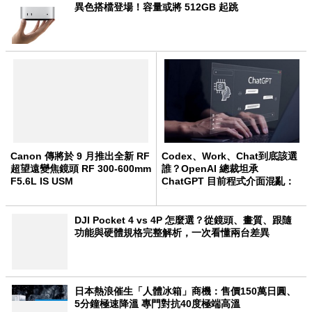
異色搭檔登場！容量或將 512GB 起跳
Canon 傳將於 9 月推出全新 RF
Codex、Work、Chat到底該選
超望遠變焦鏡頭 RF 300-600mm
誰？OpenAI 總裁坦承
F5.6L IS USM
ChatGPT 目前程式介面混亂：
未來用戶將不用區分
DJI Pocket 4 vs 4P 怎麼選？從鏡頭、畫質、跟隨
功能與硬體規格完整解析，一次看懂兩台差異
日本熱浪催生「人體冰箱」商機：售價150萬日圓、
5分鐘極速降溫 專門對抗40度極端高溫