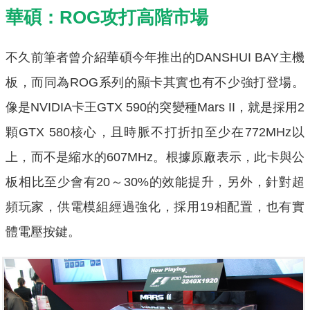
華碩：ROG攻打高階市場
不久前筆者曾介紹華碩今年推出的DANSHUI BAY主機
板，而同為ROG系列的顯卡其實也有不少強打登場。
像是NVIDIA卡王GTX 590的突變種Mars II，就是採用2
顆GTX 580核心，且時脈不打折扣至少在772MHz以
上，而不是縮水的607MHz。根據原廠表示，此卡與公
板相比至少會有20～30%的效能提升，另外，針對超
頻玩家，供電模組經過強化，採用19相配置，也有實
體電壓按鍵。