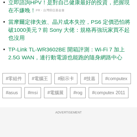
立即諮詢HPV！是對自己健康最好的投資，把握現
在不嫌晚！
PR・台灣癌症基金會
當摩爾定律失效、晶片成本失控，PS6 定價恐怕將
破1000美元？前 Sony 大佬：規格再強玩家買不起
也沒用
TP-Link TL-WR3602BE 開箱評測：Wi-Fi 7 加上
2.5G WAN，連行動電源也能跑的隨身網路中心
#零組件
#電腦王
#顯示卡
#技嘉
#computex
#asus
#msi
#電腦展
#rog
#computex 2011
ADVERTISEMENT