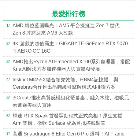
最愛排行榜
AMD 腳位藍圖曝光：AM5 平台擬挺進 Zen 7 世代，
1
Zen 8 才將迎來 AM6 大改款
4K 遊戲的超值霸主：GIGABYTE GeForce RTX 5070
2
Ti AERO OC 16G
AMD推出Ryzen AI Embedded X100系列處理器，搭配
3
Kria AI解決方案加速機器人與實體AI發展
Instinct MI455X結合領先效能、HBM4記憶體，與
4
Cerebras合作推出晶圓級引擎解構式AI推論方案
j5Create推出高質感模組化螢幕桌，融入木紋、磁吸元
5
素兼顧美觀與實用
輝達 RTX Spark 首發驅動程式正式亮相！原生支援
6
Arm 架構，微軟 Surface 成為首批搭載裝置
高通 Snapdragon 8 Elite Gen 6 Pro 爆料！AI Frame
7