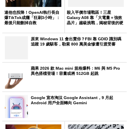
連他也投降！OpenAI執行長自
殺入平價市場戰區！三星
爆TikTok成癮「狂刷3小時」：
Galaxy A08 靠「大電量＋強效
最後只能刪掉自救
晶片」越級挑戰，揭秘背後的硬
體野心
原來 Windows 11 會出賣你？FBI 靠 GDID 識別碼
追蹤 19 歲駭客，勒索 800 萬美金慘遭引渡受審
蘋果 2026 款 Mac mini 規格爆料：M6 與 M5 Pro
異色搭檔登場！容量或將 512GB 起跳
Google 宣布淘汰 Google Assistant，9 月起
Android 用戶全面轉向 Gemini