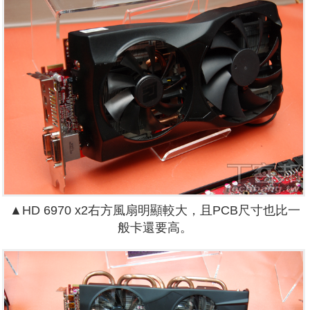
▲HD 6970 x2右方風扇明顯較大，且PCB尺寸也比一
般卡還要高。