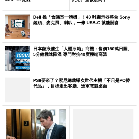
Dell 推「會議室一體機」！43 吋顯示器整合 Sony
鏡頭、麥克風、喇叭，一條 USB-C 就能開會
日本熱浪催生「人體冰箱」商機：售價150萬日圓、
5分鐘極速降溫 專門對抗40度極端高溫
PS6要來了？索尼總裁曝次世代主機「不只是PC替
代品」，目標走出客廳、進軍電競桌面