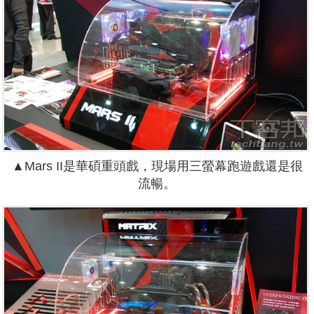
▲Mars II是華碩重頭戲，現場用三螢幕跑遊戲還是很
流暢。