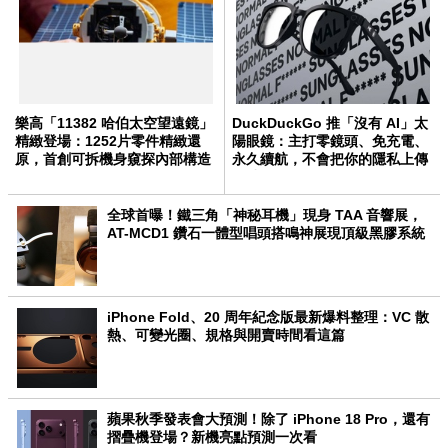
樂高「11382 哈伯太空望遠鏡」
DuckDuckGo 推「沒有 AI」太
精緻登場：1252片零件精緻還
陽眼鏡：主打零鏡頭、免充電、
原，首創可拆機身窺探內部構造
永久續航，不會把你的隱私上傳
雲端
全球首曝！鐵三角「神秘耳機」現身 TAA 音響展，
AT-MCD1 鑽石一體型唱頭搭鳴神展現頂級黑膠系統
iPhone Fold、20 周年紀念版最新爆料整理：VC 散
熱、可變光圈、規格與開賣時間看這篇
蘋果秋季發表會大預測！除了 iPhone 18 Pro，還有
摺疊機登場？新機亮點預測一次看