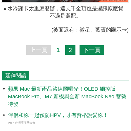
▲水冷顯卡太重怎麼辦，這支千金頂也是撼訊原廠貨，
不過是選配。
(後面還有：微星、藍寶的顯示卡)
上一頁
1
2
下一頁
延伸閱讀
蘋果 Mac 最新產品路線圖曝光！OLED 觸控版
MacBook Pro、M7 新機與全新 MacBook Neo 蓄勢
待發
伴侶和妳一起預防HPV，才有資格說愛妳！
PR・台灣癌症基金會