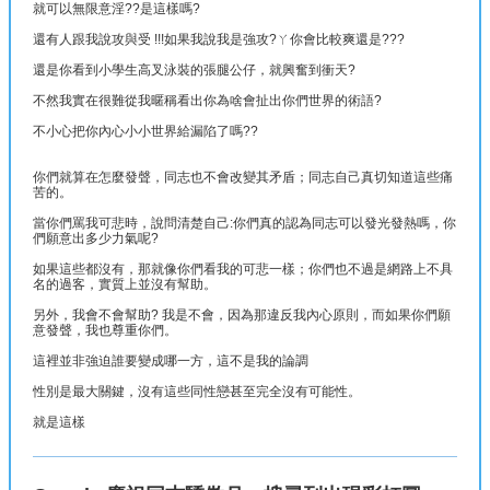
就可以無限意淫??是這樣嗎?
還有人跟我說攻與受 !!!如果我說我是強攻?ㄚ你會比較爽還是???
還是你看到小學生高叉泳裝的張腿公仔，就興奮到衝天?
不然我實在很難從我暱稱看出你為啥會扯出你們世界的術語?
不小心把你內心小小世界給漏陷了嗎??
你們就算在怎麼發聲，同志也不會改變其矛盾；同志自己真切知道這些痛
苦的。
當你們罵我可悲時，說問清楚自己:你們真的認為同志可以發光發熱嗎，你
們願意出多少力氣呢?
如果這些都沒有，那就像你們看我的可悲一樣；你們也不過是網路上不具
名的過客，實質上並沒有幫助。
另外，我會不會幫助? 我是不會，因為那違反我內心原則，而如果你們願
意發聲，我也尊重你們。
這裡並非強迫誰要變成哪一方，這不是我的論調
性別是最大關鍵，沒有這些同性戀甚至完全沒有可能性。
就是這樣