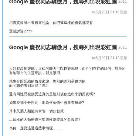
Google 慶祝同志驕傲月，搜尋列出現彩虹圖
2011
年6月20日 21:16
回應
用真實帳號出來再來討論，你們連這樣的勇氣都沒有
還要討論????
Google 慶祝同志驕傲月，搜尋列出現彩虹圖
2011
年6月20日 21:13
回應
人類有高度智能，這樣的能力可以轄管地球；而性別存在的目的，對於所
有地球上的生靈來說，就是繁衍。
就生存跟延續的角度來說，性別的差別是偉大的
而同志們看到這些了嗎?
還有同性戀被接受這真的是性別被創造出來的用意嗎?
如果愛都不分性別，那為何萬物生靈會有雌雄?
其中又屬人類擁有掌管一切的智慧
....這樣的人類難道不知道性別差異的意義嗎?
為何一直要逃避這些事情呢...........