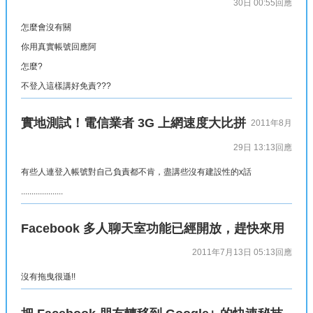
30日 00:55
回應
怎麼會沒有關
你用真實帳號回應阿
怎麼?
不登入這樣講好免責???
實地測試！電信業者 3G 上網速度大比拼
2011年8月
29日 13:13
回應
有些人連登入帳號對自己負責都不肯，盡講些沒有建設性的x話
....................
Facebook 多人聊天室功能已經開放，趕快來用
2011年7月13日 05:13
回應
沒有拖曳很遜!!