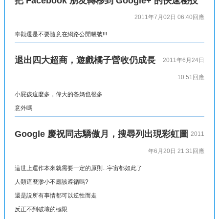
把 Facebook 朋友轉移到 Google+ 的快速秘技
2011年7月02日 06:40
回應
奉勸還是不要隨意在網路公開帳號!!!
退出四大超商，遊戲橘子營收仍成長
2011年6月24日
10:51
回應
小屁孩這麼多，偉大的爸媽也很多
意外嗎
Google 慶祝同志驕傲月，搜尋列出現彩虹圖
2011
年6月20日 21:31
回應
這世上運作本來就需要一定的原則...宇宙都如此了
人類這麼渺小不應該遵循嗎?
還是説所有事情都可以逆性而走
反正不到破壞的極限