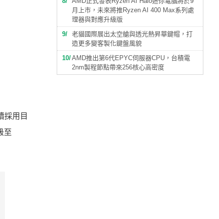
8
AMD正式發表Ryzen AI Halo迷你電腦將於9
月上市，未來將推Ryzen AI 400 Max系列處
理器與對應升級版
9
老貓國際展出太空艙與透光熱昇華鍵帽，打
造更多變客製化鍵盤風貌
10
AMD推出第6代EPYC伺服器CPU，台積電
2nm製程節點帶來256核心高密度
繼續採用目
級至