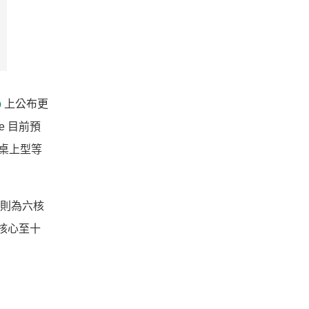
b
上公布更
e 目前預
S 桌上型等
H 則為六核
六核心至十