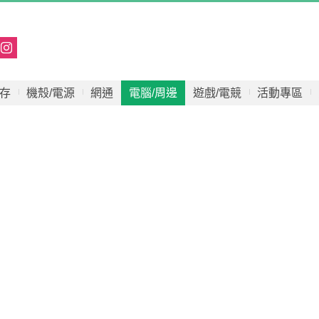
存
機殼/電源
網通
電腦/周邊
遊戲/電競
活動專區