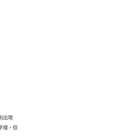
台則出現
m 等字樣，但