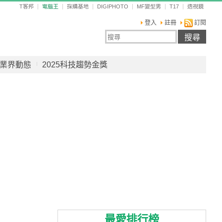
T客邦
電腦王
採購基地
DIGIPHOTO
MF變型男
T17
透視鏡
登入
註冊
訂閱
業界動態
2025科技趨勢金獎
最愛排行榜