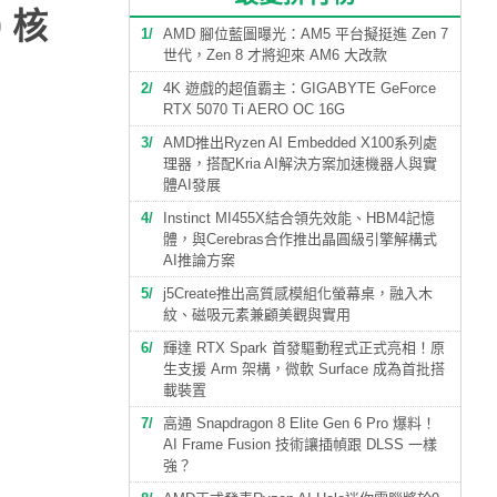
 核
1
AMD 腳位藍圖曝光：AM5 平台擬挺進 Zen 7
世代，Zen 8 才將迎來 AM6 大改款
2
4K 遊戲的超值霸主：GIGABYTE GeForce
RTX 5070 Ti AERO OC 16G
3
AMD推出Ryzen AI Embedded X100系列處
理器，搭配Kria AI解決方案加速機器人與實
體AI發展
4
Instinct MI455X結合領先效能、HBM4記憶
體，與Cerebras合作推出晶圓級引擎解構式
AI推論方案
5
j5Create推出高質感模組化螢幕桌，融入木
紋、磁吸元素兼顧美觀與實用
6
輝達 RTX Spark 首發驅動程式正式亮相！原
生支援 Arm 架構，微軟 Surface 成為首批搭
載裝置
7
高通 Snapdragon 8 Elite Gen 6 Pro 爆料！
AI Frame Fusion 技術讓插幀跟 DLSS 一樣
強？