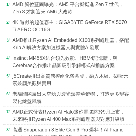
AMD 腳位藍圖曝光：AM5 平台擬挺進 Zen 7 世代，
1
Zen 8 才將迎來 AM6 大改款
4K 遊戲的超值霸主：GIGABYTE GeForce RTX 5070
2
Ti AERO OC 16G
AMD推出Ryzen AI Embedded X100系列處理器，搭配
3
Kria AI解決方案加速機器人與實體AI發展
Instinct MI455X結合領先效能、HBM4記憶體，與
4
Cerebras合作推出晶圓級引擎解構式AI推論方案
j5Create推出高質感模組化螢幕桌，融入木紋、磁吸元
5
素兼顧美觀與實用
老貓國際展出太空艙與透光熱昇華鍵帽，打造更多變客
6
製化鍵盤風貌
AMD正式發表Ryzen AI Halo迷你電腦將於9月上市，
7
未來將推Ryzen AI 400 Max系列處理器與對應升級版
高通 Snapdragon 8 Elite Gen 6 Pro 爆料！AI Frame
8