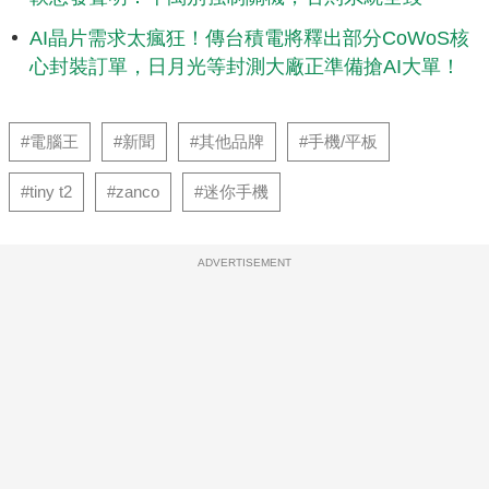
AI晶片需求太瘋狂！傳台積電將釋出部分CoWoS核
心封裝訂單，日月光等封測大廠正準備搶AI大單！
#電腦王
#新聞
#其他品牌
#手機/平板
#tiny t2
#zanco
#迷你手機
ADVERTISEMENT