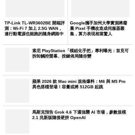
TP-Link TL-WR3602BE 開箱評
Google攜手加州大學實測將廢
測：Wi-Fi 7 加上 2.5G WAN，
棄 Pixel 手機改造成伺服器叢
連行動電源也能跑的隨身網路中
集，算力表現相當驚人
心
索尼 PlayStation「模組化手把」專利曝光：首見可
拆卸觸控螢幕、按鍵佈局隨你變
蘋果 2026 款 Mac mini 規格爆料：M6 與 M5 Pro
異色搭檔登場！容量或將 512GB 起跳
馬斯克預告 Grok 4.6 下週強襲 AI 市場，參數規模
2.1 兆新版隨後硬拼 OpenAI