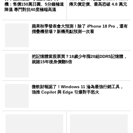
機：售價150萬日圓、5分鐘極速
傳天價定價、最高恐破 4.8 萬元
降溫 專門對抗40度極端高溫
蘋果秋季發表會大預測！除了 iPhone 18 Pro，還有
摺疊機登場？新機亮點預測一次看
把記憶體當股票買？18歲少年囤20組DDR5記憶體，
就賭15年後身價翻5倍
微軟財報認了！Windows 11 淪為最強行銷工具，
強推 Copilot 與 Edge 引爆對手怒火