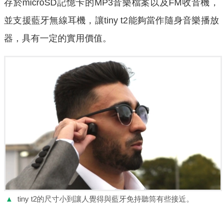
存於microSD記憶卡的MP3音樂檔案以及FM收音機，
並支援藍牙無線耳機，讓tiny t2能夠當作隨身音樂播放
器，具有一定的實用價值。
▲
tiny t2的尺寸小到讓人覺得與藍牙免持聽筒有些接近。