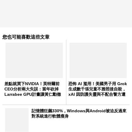
您也可能喜歡這些文章
差點就買下NVIDIA！英特爾前
恐怖 AI 濫用！美國男子用 Grok
CEO分析兩大失誤：當年砍掉
生成數千張兒童不雅照後自殺，
Larrabee GPU計畫讓黃仁勳徹
xAI 因防護失靈與不配合警方遭
底超車
起訴
記憶體狂飆330%，Windows與Android被迫反過來
對系統進行軟體瘦身