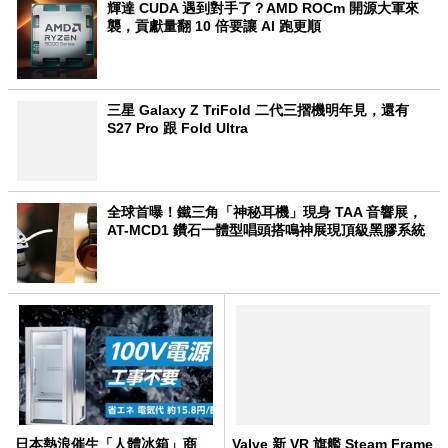
輝達 CUDA 遇到對手了？AMD ROCm 開源大軍來
襲，貢獻量翻 10 倍要讓 AI 跑更順
三星 Galaxy Z TriFold 二代三摺機明年見，還有
S27 Pro 跟 Fold Ultra
全球首曝！鐵三角「神秘耳機」現身 TAA 音響展，
AT-MCD1 鑽石一體型唱頭搭鳴神展現頂級黑膠系統
日本熱浪催生「人體冰箱」商
Valve 新 VR 旗艦 Steam Frame