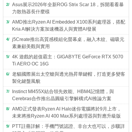
Asus展示2026年全新ROG Strix Scar 18，拆開看看暴
2
力散熱器長什麼樣
AMD推出Ryzen AI Embedded X100系列處理器，搭配
3
Kria AI解決方案加速機器人與實體AI發展
j5Create推出高質感模組化螢幕桌，融入木紋、磁吸元
4
素兼顧美觀與實用
4K 遊戲的超值霸主：GIGABYTE GeForce RTX 5070
5
Ti AERO OC 16G
老貓國際展出太空艙與透光熱昇華鍵帽，打造更多變客
6
製化鍵盤風貌
Instinct MI455X結合領先效能、HBM4記憶體，與
7
Cerebras合作推出晶圓級引擎解構式AI推論方案
AMD正式發表Ryzen AI Halo迷你電腦將於9月上市，
8
未來將推Ryzen AI 400 Max系列處理器與對應升級版
PTT註冊詳解：手機門號認證、非台大也可以，步驟詳
9