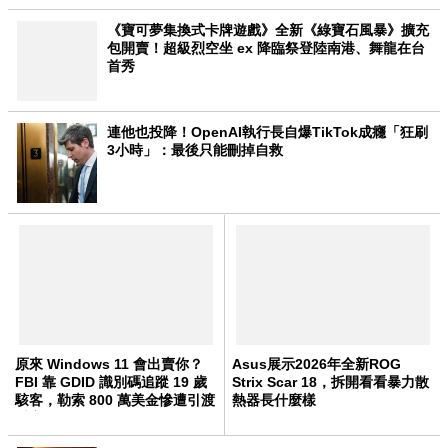
《寶可夢集換式卡牌遊戲》全新《綠寶石風暴》擴充
包開賣！超級烈空坐 ex 降臨祭登陸南港、舞龍在台
首秀
連他也投降！OpenAI執行長自爆TikTok成癮「狂刷
3小時」：最後只能刪掉自救
原來 Windows 11 會出賣你？
Asus展示2026年全新ROG
FBI 靠 GDID 識別碼追蹤 19 歲
Strix Scar 18，拆開看看暴力散
駭客，勒索 800 萬美金慘遭引渡
熱器長什麼樣
受審