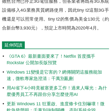
雖然台灣已停止3G電信服務，但各業者將既有3G系統
設備移入4G業務異質網路使用，因此tiny t2這類3G手
機還是可以照常使用。tiny t2的售價為美金130元（約
合新台幣3,930元），預定上市時間為2020年4月。
延伸閱讀
《GTA 6》最新畫面要來了！Netflix 首度攜手
Rockstar 公開加長版預覽
Windows 11變慢是它害的？網傳關閉這服務能加
速，微軟專家急澄清：千萬別亂刪
用AI省下4小時竟被塞更多工作！過來人曝光：為什
麼優秀員工不再跟你分享怎麼使用AI
更新 Windows 11 狂重啟、進度條卡住別嚇壞！微
軟急發聲明：千萬別強制關機，否則系統全毀