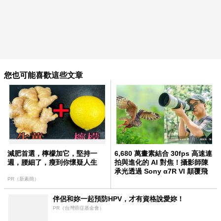
您也可能喜歡這些文章
減肥首選，檸檬加它，堅持一
6,680 萬畫素結合 30fps 高速連
週，腰細了，瘦到你懷疑人生
拍與進化的 AI 對焦！攝影師陳
承光透過 Sony α7R VI 顛覆飛
PR（新素簡）
羽攝影的遊戲規則
伴侶和妳一起預防HPV，才有資格說愛妳！
PR（台灣癌症基金會）