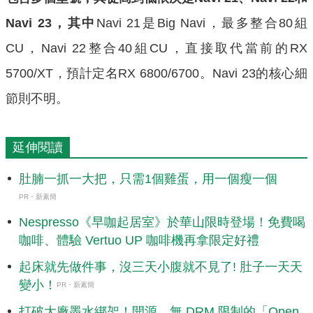
Navi 23，其中
Navi 21是Big Navi，最多整合80組
CU，Navi 22整合40組CU，直接取代當前的RX
5700/XT，預計定名RX 6800/6700。Navi 23的核心細
節則不明。
延伸閱讀
肚腩一抓一大把，只需1個雞蛋，用一個瘦一個
PR・新素簡
Nespresso《早咖起居室》於華山限時登場！免費喝
咖啡、體驗 Vertuo UP 咖啡機再拿限定好禮
起床就先做件事，沒三天小腹就不見了! 肚子一天天
變小！
PR・新素簡
打破大廠墨水綁架！開源、無 DRM 限制的「Open