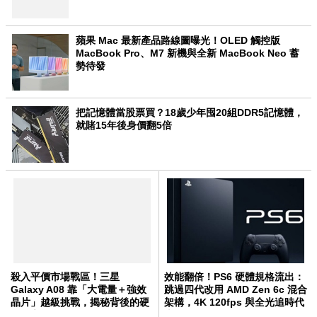
蘋果 Mac 最新產品路線圖曝光！OLED 觸控版
MacBook Pro、M7 新機與全新 MacBook Neo 蓄
勢待發
把記憶體當股票買？18歲少年囤20組DDR5記憶體，
就賭15年後身價翻5倍
殺入平價市場戰區！三星
效能翻倍！PS6 硬體規格流出：
Galaxy A08 靠「大電量＋強效
跳過四代改用 AMD Zen 6c 混合
晶片」越級挑戰，揭秘背後的硬
架構，4K 120fps 與全光追時代
體野心
來臨