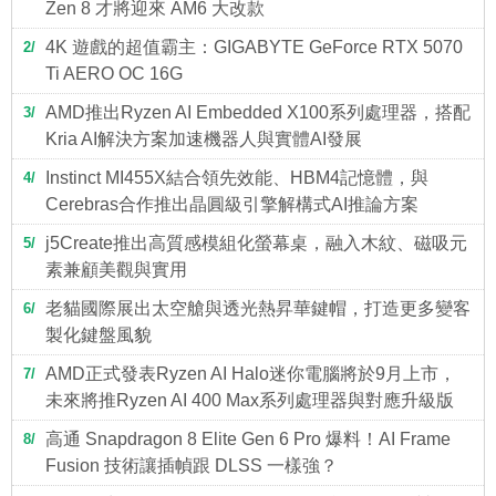
Zen 8 才將迎來 AM6 大改款
4K 遊戲的超值霸主：GIGABYTE GeForce RTX 5070
2
Ti AERO OC 16G
AMD推出Ryzen AI Embedded X100系列處理器，搭配
3
Kria AI解決方案加速機器人與實體AI發展
Instinct MI455X結合領先效能、HBM4記憶體，與
4
Cerebras合作推出晶圓級引擎解構式AI推論方案
j5Create推出高質感模組化螢幕桌，融入木紋、磁吸元
5
素兼顧美觀與實用
老貓國際展出太空艙與透光熱昇華鍵帽，打造更多變客
6
製化鍵盤風貌
AMD正式發表Ryzen AI Halo迷你電腦將於9月上市，
7
未來將推Ryzen AI 400 Max系列處理器與對應升級版
高通 Snapdragon 8 Elite Gen 6 Pro 爆料！AI Frame
8
Fusion 技術讓插幀跟 DLSS 一樣強？