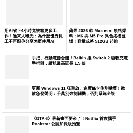
用AI省下4小時竟被塞更多工
蘋果 2026 款 Mac mini 規格爆
作！過來人曝光：為什麼優秀員
料：M6 與 M5 Pro 異色搭檔登
工不再跟你分享怎麼使用AI
場！容量或將 512GB 起跳
手把、行動電源合體！Belkin 推 Switch 2 磁吸充電
手把殼，續航最高延長 1.5 倍
更新 Windows 11 狂重啟、進度條卡住別嚇壞！微
軟急發聲明：千萬別強制關機，否則系統全毀
《GTA 6》最新畫面要來了！Netflix 首度攜手
Rockstar 公開加長版預覽