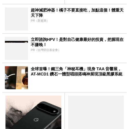
超神減肥神器！橘子不要直接吃，加點這個！體重天
天下降
PR（新素簡）
立即諮詢HPV！是對自己健康最好的投資，把握現在
不嫌晚！
PR（台灣癌症基金會）
全球首曝！鐵三角「神秘耳機」現身 TAA 音響展，
AT-MCD1 鑽石一體型唱頭搭鳴神展現頂級黑膠系統