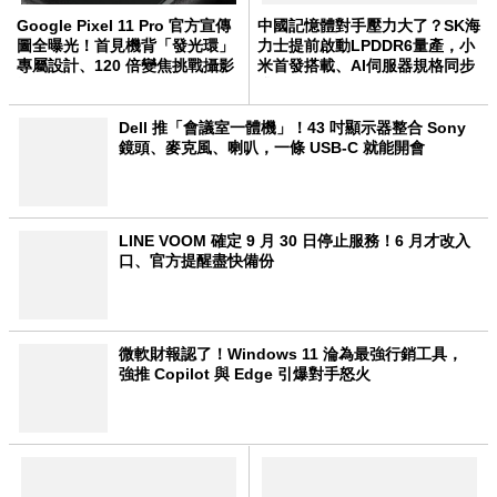
Google Pixel 11 Pro 官方宣傳
中國記憶體對手壓力大了？SK海
圖全曝光！首見機背「發光環」
力士提前啟動LPDDR6量產，小
專屬設計、120 倍變焦挑戰攝影
米首發搭載、AI伺服器規格同步
極限
升級
Dell 推「會議室一體機」！43 吋顯示器整合 Sony
鏡頭、麥克風、喇叭，一條 USB-C 就能開會
LINE VOOM 確定 9 月 30 日停止服務！6 月才改入
口、官方提醒盡快備份
微軟財報認了！Windows 11 淪為最強行銷工具，
強推 Copilot 與 Edge 引爆對手怒火