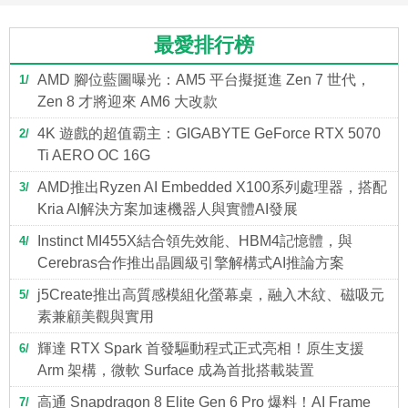
最愛排行榜
AMD 腳位藍圖曝光：AM5 平台擬挺進 Zen 7 世代，
1
Zen 8 才將迎來 AM6 大改款
4K 遊戲的超值霸主：GIGABYTE GeForce RTX 5070
2
Ti AERO OC 16G
AMD推出Ryzen AI Embedded X100系列處理器，搭配
3
Kria AI解決方案加速機器人與實體AI發展
Instinct MI455X結合領先效能、HBM4記憶體，與
4
Cerebras合作推出晶圓級引擎解構式AI推論方案
j5Create推出高質感模組化螢幕桌，融入木紋、磁吸元
5
素兼顧美觀與實用
輝達 RTX Spark 首發驅動程式正式亮相！原生支援
6
Arm 架構，微軟 Surface 成為首批搭載裝置
高通 Snapdragon 8 Elite Gen 6 Pro 爆料！AI Frame
7