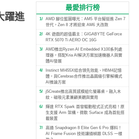
最愛排行榜
航大躍進
1
AMD 腳位藍圖曝光：AM5 平台擬挺進 Zen 7
世代，Zen 8 才將迎來 AM6 大改款
2
4K 遊戲的超值霸主：GIGABYTE GeForce
RTX 5070 Ti AERO OC 16G
3
AMD推出Ryzen AI Embedded X100系列處
理器，搭配Kria AI解決方案加速機器人與實
體AI發展
4
Instinct MI455X結合領先效能、HBM4記憶
體，與Cerebras合作推出晶圓級引擎解構式
AI推論方案
5
j5Create推出高質感模組化螢幕桌，融入木
紋、磁吸元素兼顧美觀與實用
6
輝達 RTX Spark 首發驅動程式正式亮相！原
生支援 Arm 架構，微軟 Surface 成為首批搭
載裝置
7
高通 Snapdragon 8 Elite Gen 6 Pro 爆料！
AI Frame Fusion 技術讓插幀跟 DLSS 一樣