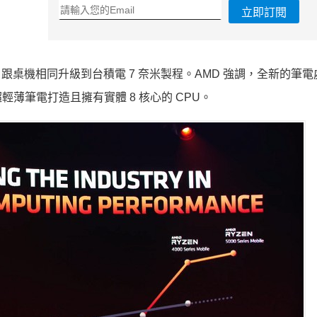
立即訂閱
動處理器，跟桌機相同升級到台積電 7 奈米製程。AMD 強調，全新的筆
薄筆電打造且擁有實體 8 核心的 CPU。