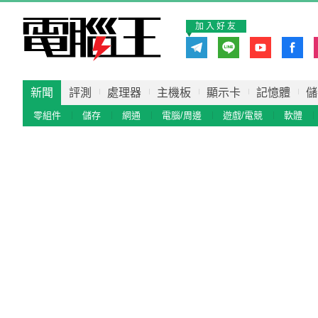
加入好友
新聞
評測
處理器
主機板
顯示卡
記憶體
儲
零組件
儲存
網通
電腦/周邊
遊戲/電競
軟體