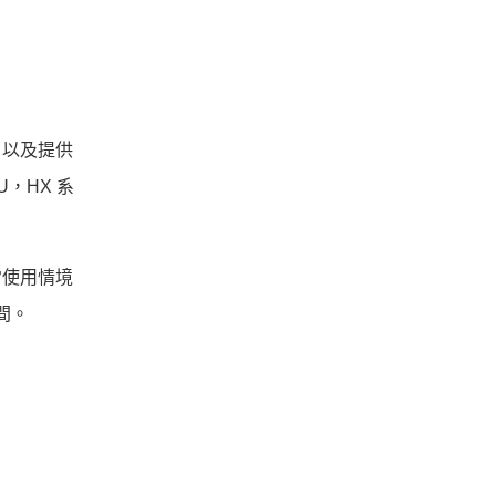
列，以及提供
U，HX 系
同日常使用情境
時間。