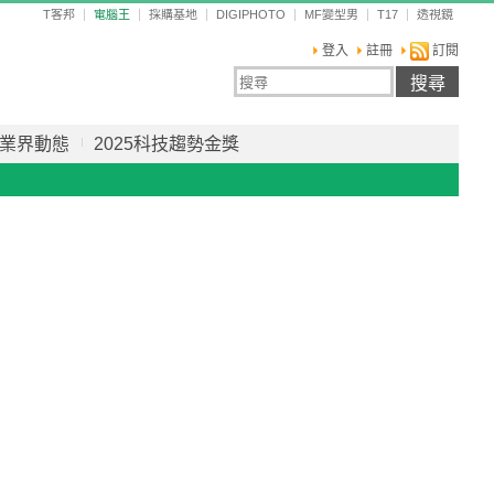
T客邦
電腦王
採購基地
DIGIPHOTO
MF變型男
T17
透視鏡
登入
註冊
訂閱
業界動態
2025科技趨勢金獎