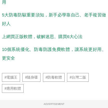
用
5大
防毒
防駭重要須知，新手必學靠自己、老手複習做
好人
上網買正版軟體，破解迷思、購買6大心法
10個系統優化、
防毒
防護免費軟體，讓系統更好用、
更安全
#電腦王
#隨身碟
#防毒軟體
#台灣二版
#應用軟體
ADVERTISEMENT