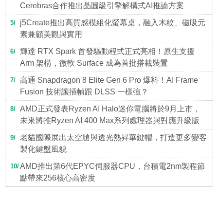
Cerebras合作推出晶圓級引擎解構式AI推論方案
j5Create推出高質感模組化螢幕桌，融入木紋、磁吸元
5
素兼顧美觀與實用
輝達 RTX Spark 首發驅動程式正式亮相！原生支援
6
Arm 架構，微軟 Surface 成為首批搭載裝置
高通 Snapdragon 8 Elite Gen 6 Pro 爆料！AI Frame
7
Fusion 技術讓插幀跟 DLSS 一樣強？
AMD正式發表Ryzen AI Halo迷你電腦將於9月上市，
8
未來將推Ryzen AI 400 Max系列處理器與對應升級版
老貓國際展出太空艙與透光熱昇華鍵帽，打造更多變客
9
製化鍵盤風貌
AMD推出第6代EPYC伺服器CPU，台積電2nm製程節
10
點帶來256核心高密度