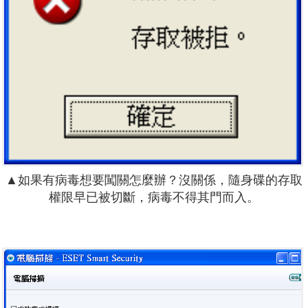
▲如果有病毒想要闖關怎麼辦？沒關係，隨身碟的存取
權限早已被切斷，病毒不得其門而入。