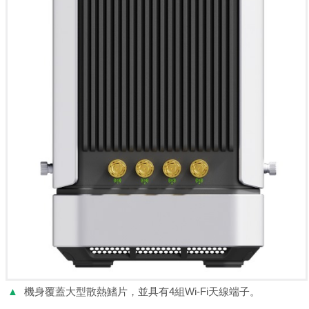
▲
機身覆蓋大型散熱鰭片，並具有4組Wi-Fi天線端子。