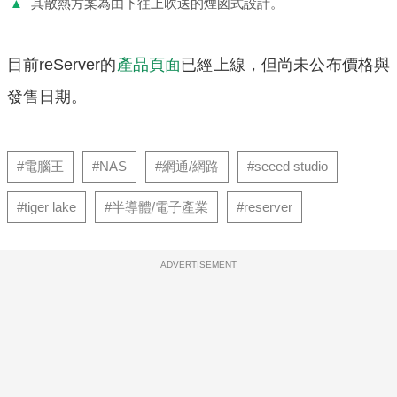
▲
其散熱方案為由下往上吹送的煙囪式設計。
目前reServer的
產品頁面
已經上線，但尚未公布價格與
發售日期。
#電腦王
#NAS
#網通/網路
#seeed studio
#tiger lake
#半導體/電子產業
#reserver
ADVERTISEMENT