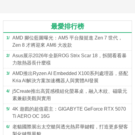
最愛排行榜
AMD 腳位藍圖曝光：AM5 平台擬挺進 Zen 7 世代，
1
Zen 8 才將迎來 AM6 大改款
Asus展示2026年全新ROG Strix Scar 18，拆開看看暴
2
力散熱器長什麼樣
AMD推出Ryzen AI Embedded X100系列處理器，搭配
3
Kria AI解決方案加速機器人與實體AI發展
j5Create推出高質感模組化螢幕桌，融入木紋、磁吸元
4
素兼顧美觀與實用
4K 遊戲的超值霸主：GIGABYTE GeForce RTX 5070
5
Ti AERO OC 16G
老貓國際展出太空艙與透光熱昇華鍵帽，打造更多變客
6
製化鍵盤風貌