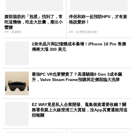
腹部脂肪的「剋星」找到了，常
伴侶和妳一起預防HPV，才有資
吃這幾物，吃走大肚囊，瘦出小
格說愛妳！
蠻腰
PR（新素簡）
PR（台灣癌症基金會）
2奈米晶片與記憶體成本暴增！iPhone 18 Pro 售價
傳將大漲 300 美元
最強PC VR也要變貴了？高通驍龍8 Gen 3成本飆
升，Valve Steam Frame預購與定價面臨大洗牌
EZ WAY竟是私人企業開發、蒐集個資還要收錢？關
務署長親上火線澄清三大質疑，沒App其實還能用這
招報關