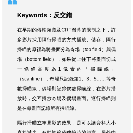
Keywords：反交錯
在早期的傳輸頻寬及CRT螢幕的限制之下，許
多影片採用隔行掃瞄的方式播放、儲存，隔行
掃瞄的原裡為將畫面分為奇場（top field）與偶
場（bottom field），如果從上往下將畫面切成
一條條高度為1像素的「掃瞄線」
（scanline），奇場只記錄第1、3、5……等奇
數掃瞄線，偶場則記錄偶數掃瞄線，在影片播
放時，交互播放奇場及偶場畫面。逐行掃瞄則
是在每畫面記錄所有掃瞄線。
隔行掃瞄立竿見影的效果，是可以讓資料大小
直接減半，有助於節省傳輸時的頻寬，另外由