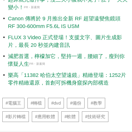
變小！
PR・新素簡
Canon 傳將於 9 月推出全新 RF 超望遠變焦鏡頭
RF 300-600mm F5.6L IS USM
FLUX 3 Video 正式登場！支援文字、圖片生成影
片，最長 20 秒並內建音訊
減肥首選，檸檬加它，堅持一週，腰細了，瘦到你
懷疑人生
PR・新素簡
樂高「11382 哈伯太空望遠鏡」精緻登場：1252片
零件精緻還原，首創可拆機身窺探內部構造
#電腦王
#轉檔
#dvd
#備份
#教學
#影片轉檔
#應用軟體
#軟體
#技術研究