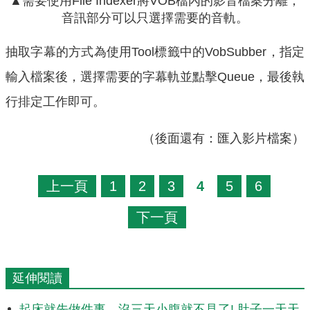
▲需要使用File Indexer將VOB檔內的影音檔案分離，
音訊部分可以只選擇需要的音軌。
抽取字幕的方式為使用Tool標籤中的VobSubber，指定
輸入檔案後，選擇需要的字幕軌並點擊Queue，最後執
行排定工作即可。
（後面還有：匯入影片檔案）
上一頁
1
2
3
4
5
6
下一頁
延伸閱讀
起床就先做件事，沒三天小腹就不見了! 肚子一天天