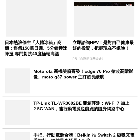
日本熱浪催生「人體冰箱」商
立即諮詢HPV！是對自己健康最
機：售價150萬日圓、5分鐘極速
好的投資，把握現在不嫌晚！
降溫 專門對抗40度極端高溫
PR（台灣癌症基金會）
Motorola 新機雙箭齊發！Edge 70 Pro 搶攻高階影
像、moto g37 power 主打超長續航
TP-Link TL-WR3602BE 開箱評測：Wi-Fi 7 加上
2.5G WAN，連行動電源也能跑的隨身網路中心
手把、行動電源合體！Belkin 推 Switch 2 磁吸充電