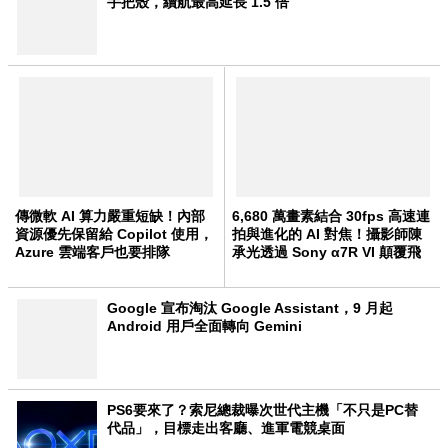
手把殼，續航最高延長 1.5 倍
傳微軟 AI 算力嚴重短缺！內部
6,680 萬畫素結合 30fps 高速連
資源優先保留給 Copilot 使用，
拍與進化的 AI 對焦！攝影師陳
Azure 雲端客戶也要排隊
承光透過 Sony α7R VI 顛覆飛
羽攝影的遊戲規則
Google 宣布淘汰 Google Assistant，9 月起
Android 用戶全面轉向 Gemini
PS6要來了？索尼總裁曝次世代主機「不只是PC替
代品」，目標走出客廳、進軍電競桌面