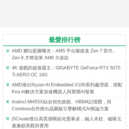
最愛排行榜
AMD 腳位藍圖曝光：AM5 平台擬挺進 Zen 7 世代，
1
Zen 8 才將迎來 AM6 大改款
4K 遊戲的超值霸主：GIGABYTE GeForce RTX 5070
2
Ti AERO OC 16G
AMD推出Ryzen AI Embedded X100系列處理器，搭配
3
Kria AI解決方案加速機器人與實體AI發展
Instinct MI455X結合領先效能、HBM4記憶體，與
4
Cerebras合作推出晶圓級引擎解構式AI推論方案
j5Create推出高質感模組化螢幕桌，融入木紋、磁吸元
5
素兼顧美觀與實用