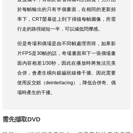
於每幀輸出的只有半個畫面，在相同的更新頻
率下，CRT螢幕從上到下掃描每幀圖像，所需
行走的路徑縮短一半，可以減低閃爍感。
但是奇場和偶場是由不同幀處理而得，如果影
片FPS是30幀的話，奇場畫面和下一張偶場畫
面內容相差1/30秒，因此在播放時將無法完美
合併，會產生橫向鋸齒狀線條干擾。因此需要
使用反交錯（deinterlacing），降低合併奇、偶
場時產生的干擾。
需先擷取DVD