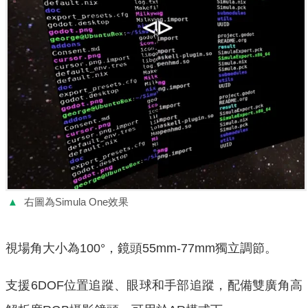
▲
右圖為Simula One效果
視場角大小為100°，鏡頭55mm-77mm獨立調節。
支援6DOF位置追蹤、眼球和手部追蹤，配備雙廣角高