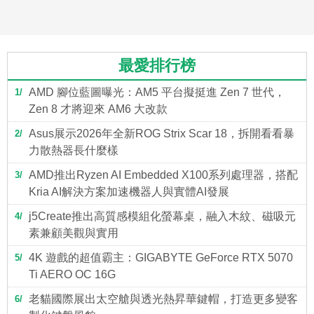
最愛排行榜
AMD 腳位藍圖曝光：AM5 平台擬挺進 Zen 7 世代，
1
Zen 8 才將迎來 AM6 大改款
Asus展示2026年全新ROG Strix Scar 18，拆開看看暴
2
力散熱器長什麼樣
AMD推出Ryzen AI Embedded X100系列處理器，搭配
3
Kria AI解決方案加速機器人與實體AI發展
j5Create推出高質感模組化螢幕桌，融入木紋、磁吸元
4
素兼顧美觀與實用
4K 遊戲的超值霸主：GIGABYTE GeForce RTX 5070
5
Ti AERO OC 16G
老貓國際展出太空艙與透光熱昇華鍵帽，打造更多變客
6