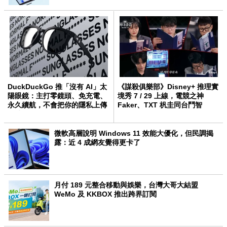
DuckDuckGo 推「沒有 AI」太
《謀殺俱樂部》Disney+ 推理實
陽眼鏡：主打零鏡頭、免充電、
境秀 7 / 29 上線，電競之神
永久續航，不會把你的隱私上傳
Faker、TXT 杋圭同台鬥智
雲端
微軟高層說明 Windows 11 效能大優化，但民調揭
露：近 4 成網友覺得更卡了
月付 189 元整合移動與娛樂，台灣大哥大結盟
WeMo 及 KKBOX 推出跨界訂閱