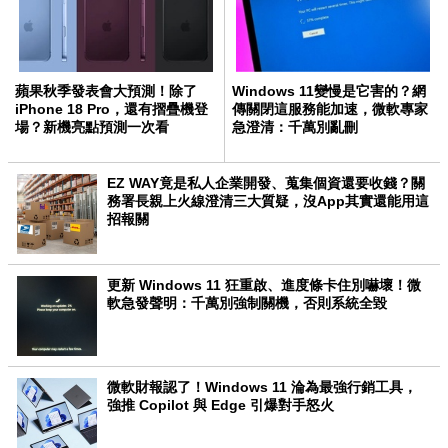
蘋果秋季發表會大預測！除了
Windows 11變慢是它害的？網
iPhone 18 Pro，還有摺疊機登
傳關閉這服務能加速，微軟專家
場？新機亮點預測一次看
急澄清：千萬別亂刪
EZ WAY竟是私人企業開發、蒐集個資還要收錢？關
務署長親上火線澄清三大質疑，沒App其實還能用這
招報關
更新 Windows 11 狂重啟、進度條卡住別嚇壞！微
軟急發聲明：千萬別強制關機，否則系統全毀
微軟財報認了！Windows 11 淪為最強行銷工具，
強推 Copilot 與 Edge 引爆對手怒火