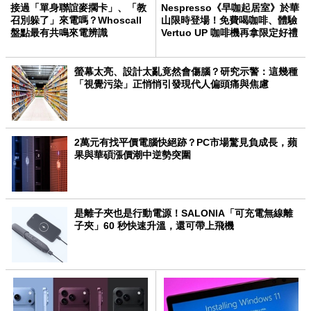
接過「單身聯誼麥擱卡」、「教
Nespresso《早咖起居室》於華
召別躲了」來電嗎？Whoscall
山限時登場！免費喝咖啡、體驗
盤點最有共鳴來電辨識
Vertuo UP 咖啡機再拿限定好禮
螢幕太亮、設計太亂竟然會傷腦？研究示警：這幾種
「視覺污染」正悄悄引發現代人偏頭痛與焦慮
2萬元有找平價電腦快絕跡？PC市場驚見負成長，蘋
果與華碩漲價潮中逆勢突圍
是離子夾也是行動電源！SALONIA「可充電無線離
子夾」60 秒快速升溫，還可帶上飛機