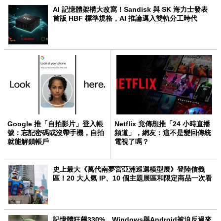
AI 記憶體架構大改寫！Sandisk 與 SK 海力士發表
首版 HBF 標準規格，AI 推論邁入雙軌分工時代
Google 推「自拍影片」登入帳
Netflix 竟傳想推「24 小時直播
號：忘記密碼或沒帶手機，自拍
頻道」，網友：這不是變回傳統
就能解鎖帳戶
電視了嗎？
史上最大《萬代南夢宮亞洲巡迴模型展》登陸信義
區！20 大人氣 IP、10 個主題展區和限定商品一次看
記憶體狂飆330%，Windows與Android被迫反過來