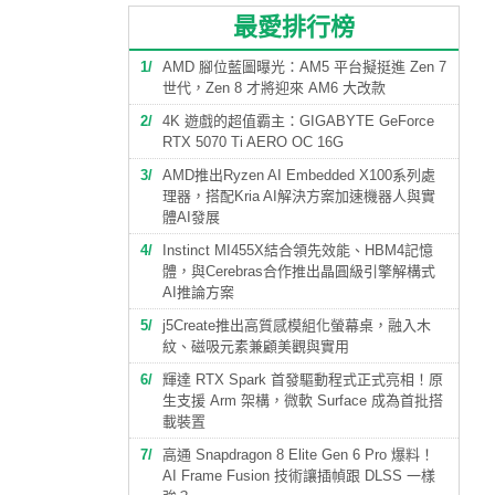
最愛排行榜
1
AMD 腳位藍圖曝光：AM5 平台擬挺進 Zen 7
世代，Zen 8 才將迎來 AM6 大改款
2
4K 遊戲的超值霸主：GIGABYTE GeForce
RTX 5070 Ti AERO OC 16G
3
AMD推出Ryzen AI Embedded X100系列處
理器，搭配Kria AI解決方案加速機器人與實
體AI發展
4
Instinct MI455X結合領先效能、HBM4記憶
體，與Cerebras合作推出晶圓級引擎解構式
AI推論方案
5
j5Create推出高質感模組化螢幕桌，融入木
紋、磁吸元素兼顧美觀與實用
6
輝達 RTX Spark 首發驅動程式正式亮相！原
生支援 Arm 架構，微軟 Surface 成為首批搭
載裝置
7
高通 Snapdragon 8 Elite Gen 6 Pro 爆料！
AI Frame Fusion 技術讓插幀跟 DLSS 一樣