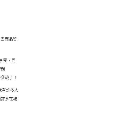
人的畫面品質
享受，同
時間
去參戰了！
竟有許多人
讓許多在場