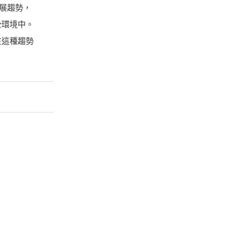
發展趨勢，
公環境中。
在這種趨勢