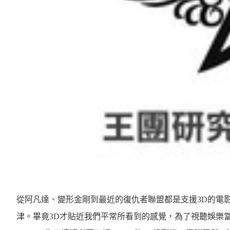
從阿凡達、變形金剛到最近的復仇者聯盟都是支援3D的電
津。畢竟3D才貼近我們平常所看到的感覺，為了視聽娛樂