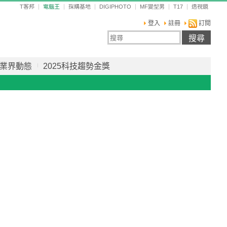
T客邦
電腦王
採購基地
DIGIPHOTO
MF變型男
T17
透視鏡
登入
註冊
訂閱
業界動態
2025科技趨勢金獎