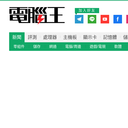
加入好友
新聞
評測
處理器
主機板
顯示卡
記憶體
儲
零組件
儲存
網通
電腦/周邊
遊戲/電競
軟體