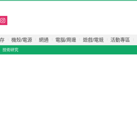
存
機殼/電源
網通
電腦/周邊
遊戲/電競
活動專區
技術研究