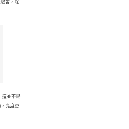
體驗會，除
，這並不是
顯，亮度更