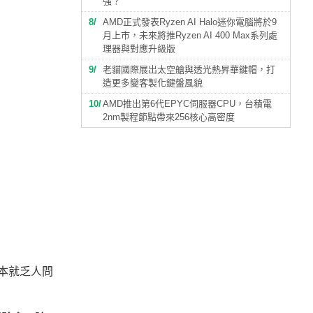
強？
8
AMD正式發表Ryzen AI Halo迷你電腦將於9
月上市，未來將推Ryzen AI 400 Max系列處
理器與對應升級版
9
老貓國際展出太空艙與透光熱昇華鍵帽，打
造更多變客製化鍵盤風貌
10
AMD推出第6代EPYC伺服器CPU，台積電
2nm製程節點帶來256核心高密度
本就乏人問