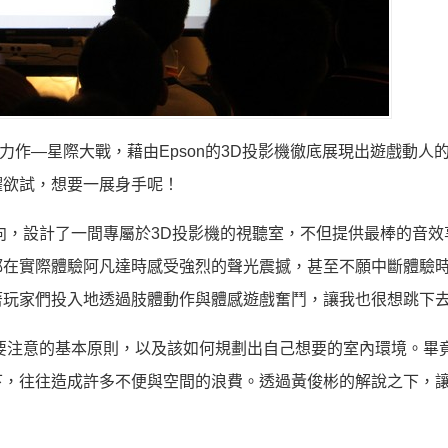
ect最新力作—星際大戰，藉由Epson的3D投影機徹底展現出遊戲動
躍欲試，想要一展身手呢！
，設計了一間專屬於3D投影機的視聽室，不但提供最棒的音效
都在實際體驗阿凡達時感受強烈的聲光震撼，甚至不願中斷體驗
著玩家們投入地透過肢體動作與體感遊戲奮鬥，讓我也很想跳下
注意的基本原則，以及該如何規劃出自己想要的室內環境。畢
下，往往造成許多不便與空間的浪費。透過黃俊彬的解說之下，