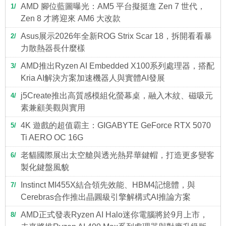
AMD 腳位藍圖曝光：AM5 平台擬挺進 Zen 7 世代，
1
Zen 8 才將迎來 AM6 大改款
Asus展示2026年全新ROG Strix Scar 18，拆開看看暴
2
力散熱器長什麼樣
AMD推出Ryzen AI Embedded X100系列處理器，搭配
3
Kria AI解決方案加速機器人與實體AI發展
j5Create推出高質感模組化螢幕桌，融入木紋、磁吸元
4
素兼顧美觀與實用
4K 遊戲的超值霸主：GIGABYTE GeForce RTX 5070
5
Ti AERO OC 16G
老貓國際展出太空艙與透光熱昇華鍵帽，打造更多變客
6
製化鍵盤風貌
Instinct MI455X結合領先效能、HBM4記憶體，與
7
Cerebras合作推出晶圓級引擎解構式AI推論方案
AMD正式發表Ryzen AI Halo迷你電腦將於9月上市，
8