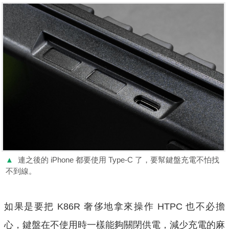
▲
連之後的 iPhone 都要使用 Type-C 了，要幫鍵盤充電不怕找
不到線。
如果是要把 K86R 奢侈地拿來操作 HTPC 也不必擔
心，鍵盤在不使用時一樣能夠關閉供電，減少充電的麻