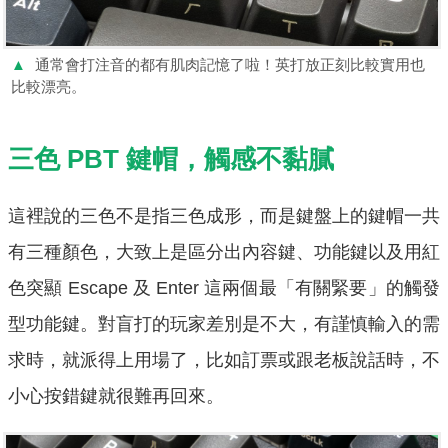
▲
通常會打注音的都有肌肉記憶了啦！英打放正刻比較實用也
比較漂亮。
三色 PBT 鍵帽，觸感不黏膩
這裡說的三色不是指三色成形，而是鍵盤上的鍵帽一共
有三種顏色，大致上是區分出內容鍵、功能鍵以及用紅
色突顯 Escape 及 Enter 這兩個最「有關緊要」的觸發
型功能鍵。對盲打的玩家差別是不大，有謹慎輸入的需
求時，就派得上用場了，比如訂票或跟老板說話時，不
小心按錯鍵就很難再回來。