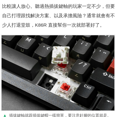
比較讓人放心。聽過熱插拔鍵軸的玩家一定不少，但要
自己打理跟找解決方案、以及承擔風險？通常就會有不
少人打退堂鼓，K86R 直接幫你一次就部署好了。
▲
插拔鍵軸就跟插拔鍵帽一樣簡單，要注意針腳的位置就是。