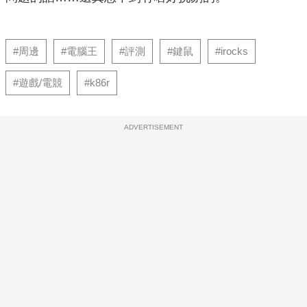
#周邊
#電腦王
#評測
#鍵鼠
#irocks
#遊戲/電競
#k86r
ADVERTISEMENT