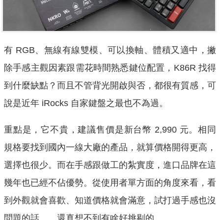
有 RGB、無線有線雙模、可以換軸、體積又適中，撇
除手感主觀因素跟需花時間熟悉鍵位配置，K86R 找得
到什麼缺點？而且不管背光開啟與否，都很有質感，可
說是近年 iRocks 自家鍵盤之最也不為過。
重點是，它不貴，建議售價是新台幣 2,990 元。相同
規格要找到國內一線大廠的產品，就算價格開得更高，
選擇也很少。而在手感跟做工的紮實度，進口品牌在這
幾年也已經不佔優勢。從使用者單方面的角度來看，看
到外觀就會喜歡、知道價格就會滿意，試打過手感也沒
問題的話……還真想不到有啥好挑剔的。