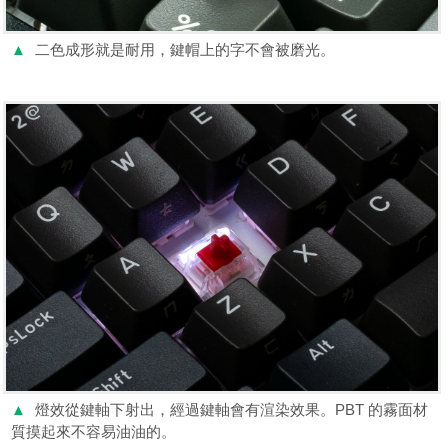
▲
二色成形就是耐用，鍵帽上的字不會被磨光。
▲
燈效從鍵軸下射出，經過鍵軸會有渲染效果。PBT 的霧面材
質摸起來不容易油油的。