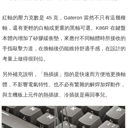
紅軸的壓力克數是 45 克，Gateron 當然不只有這幾種
軸，還有更輕的白軸或更重的黑軸可選。K86R 在鍵盤
本體內增加了矽膠緩衝墊，來應付不同軸體時所接收的
手指敲擊力道，在換軸後仍能維持舒適手感，在設計的
考量上做得很到位。
另外補充說明，「熱插拔」指的是快速而方便地更換軸
體，不影響電氣特性、也不必有繁雜的解焊加焊動作，
與主機板上元件的熱插拔、冷插拔是兩回事兒。