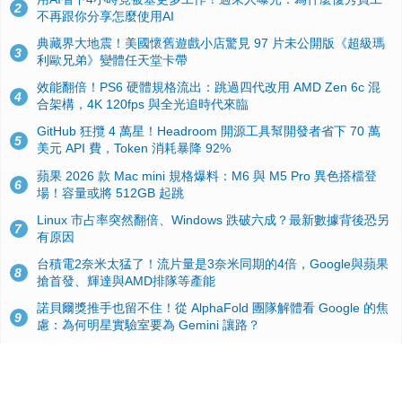
2
不再跟你分享怎麼使用AI
典藏界大地震！美國懷舊遊戲小店驚見 97 片未公開版《超級瑪
3
利歐兄弟》變體任天堂卡帶
效能翻倍！PS6 硬體規格流出：跳過四代改用 AMD Zen 6c 混
4
合架構，4K 120fps 與全光追時代來臨
GitHub 狂攬 4 萬星！Headroom 開源工具幫開發者省下 70 萬
5
美元 API 費，Token 消耗暴降 92%
蘋果 2026 款 Mac mini 規格爆料：M6 與 M5 Pro 異色搭檔登
6
場！容量或將 512GB 起跳
Linux 市占率突然翻倍、Windows 跌破六成？最新數據背後恐另
7
有原因
台積電2奈米太猛了！流片量是3奈米同期的4倍，Google與蘋果
8
搶首發、輝達與AMD排隊等產能
諾貝爾獎推手也留不住！從 AlphaFold 團隊解體看 Google 的焦
9
慮：為何明星實驗室要為 Gemini 讓路？
ASUS Pad 開賣！12.2 吋雙層 OLED、售價 19,900 元，指定電
10
信資費最低 0 元入手