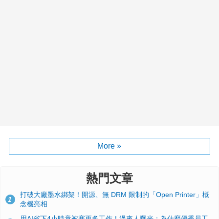
More »
熱門文章
打破大廠墨水綁架！開源、無 DRM 限制的「Open Printer」概
1
念機亮相
用AI省下4小時竟被塞更多工作！過來人曝光：為什麼優秀員工