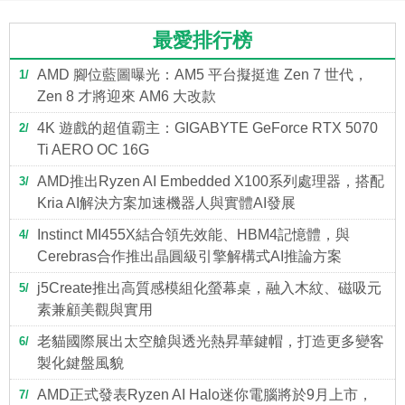
最愛排行榜
AMD 腳位藍圖曝光：AM5 平台擬挺進 Zen 7 世代，
1
Zen 8 才將迎來 AM6 大改款
4K 遊戲的超值霸主：GIGABYTE GeForce RTX 5070
2
Ti AERO OC 16G
AMD推出Ryzen AI Embedded X100系列處理器，搭配
3
Kria AI解決方案加速機器人與實體AI發展
Instinct MI455X結合領先效能、HBM4記憶體，與
4
Cerebras合作推出晶圓級引擎解構式AI推論方案
j5Create推出高質感模組化螢幕桌，融入木紋、磁吸元
5
素兼顧美觀與實用
老貓國際展出太空艙與透光熱昇華鍵帽，打造更多變客
6
製化鍵盤風貌
AMD正式發表Ryzen AI Halo迷你電腦將於9月上市，
7