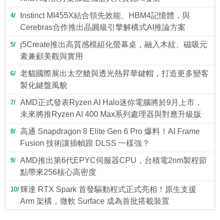
Instinct MI455X結合領先效能、HBM4記憶體，與
4
Cerebras合作推出晶圓級引擎解構式AI推論方案
j5Create推出高質感模組化螢幕桌，融入木紋、磁吸元
5
素兼顧美觀與實用
老貓國際展出太空艙與透光熱昇華鍵帽，打造更多變客
6
製化鍵盤風貌
AMD正式發表Ryzen AI Halo迷你電腦將於9月上市，
7
未來將推Ryzen AI 400 Max系列處理器與對應升級版
高通 Snapdragon 8 Elite Gen 6 Pro 爆料！AI Frame
8
Fusion 技術讓插幀跟 DLSS 一樣強？
AMD推出第6代EPYC伺服器CPU，台積電2nm製程節
9
點帶來256核心高密度
輝達 RTX Spark 首發驅動程式正式亮相！原生支援
10
Arm 架構，微軟 Surface 成為首批搭載裝置