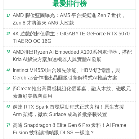
最愛排行榜
AMD 腳位藍圖曝光：AM5 平台擬挺進 Zen 7 世代，
1
Zen 8 才將迎來 AM6 大改款
4K 遊戲的超值霸主：GIGABYTE GeForce RTX 5070
2
Ti AERO OC 16G
AMD推出Ryzen AI Embedded X100系列處理器，搭配
3
Kria AI解決方案加速機器人與實體AI發展
Instinct MI455X結合領先效能、HBM4記憶體，與
4
Cerebras合作推出晶圓級引擎解構式AI推論方案
j5Create推出高質感模組化螢幕桌，融入木紋、磁吸元
5
素兼顧美觀與實用
輝達 RTX Spark 首發驅動程式正式亮相！原生支援
6
Arm 架構，微軟 Surface 成為首批搭載裝置
高通 Snapdragon 8 Elite Gen 6 Pro 爆料！AI Frame
7
Fusion 技術讓插幀跟 DLSS 一樣強？