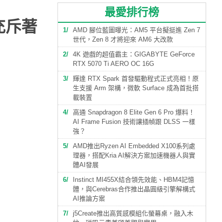
最愛排行榜
充斥著
1
AMD 腳位藍圖曝光：AM5 平台擬挺進 Zen 7
世代，Zen 8 才將迎來 AM6 大改款
2
4K 遊戲的超值霸主：GIGABYTE GeForce
RTX 5070 Ti AERO OC 16G
3
輝達 RTX Spark 首發驅動程式正式亮相！原
生支援 Arm 架構，微軟 Surface 成為首批搭
載裝置
4
高通 Snapdragon 8 Elite Gen 6 Pro 爆料！
AI Frame Fusion 技術讓插幀跟 DLSS 一樣
強？
5
AMD推出Ryzen AI Embedded X100系列處
理器，搭配Kria AI解決方案加速機器人與實
體AI發展
6
Instinct MI455X結合領先效能、HBM4記憶
體，與Cerebras合作推出晶圓級引擎解構式
AI推論方案
7
j5Create推出高質感模組化螢幕桌，融入木