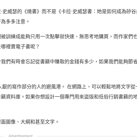
·史威瑟的《燒書》而不是《卡拉·史威瑟書：她是如何成為矽谷
行為多多注意。
們被訓練成能夠只用一次點擊就快速、無思考地購買，而作家們
去哪裡賣電子書呢？
於我們有時會忘記從書籍中賺取的金錢有多少，如果我們能夠節
人厭的寫作部分的人的避風港。 在網路上，可以輕鬆地將文字從
書籍資料庫。如果你想設計一個專門用來盜版和低俗行銷書籍的
封面圖像、大綱和甚至文字。