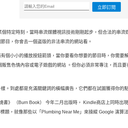
立即訂閱
的某個特定時刻，當時串流媒體視訊技術剛剛起步，但合法的串流
個節目，你會去一個盗版的非法串流的網站看。
面有個小小的播放按鈕箭頭，當你要看你想要的節目時，你需要
個販售色情內容或電子遊戲的網站 。但你必須非常專注，而且要
一樣。到處都是充滿關鍵詞的橫幅廣告，它們都在試圖獲得你的
燒書》 （Burn Book） 今年二月出版時， Kindle商店上同時
就像那些以「Plumbing Near Me」來操縱 Google 演