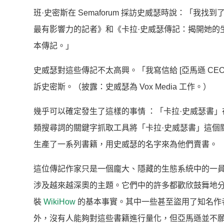
班·史密斯在 Semaforum 採訪史威瑟時說：「我
最有影響力的記者》和《卡拉·史威瑟傳記：揭開她的
本傳記。」
史威瑟對這些傳記不太高興。「我寫信給 [亞馬遜 CE
訴史密斯。（披露：史威瑟為 Vox Media 工作。）
幾乎可以確定發生了這樣的事情 ：「卡拉·史威瑟書」在
類搜尋詞的關鍵字抓取工具將「卡拉·史威瑟書」這個關
生產了一系列書籍，用史威瑟的名字來為他們賣書。
這位傳記作家只是一個龐大、隱藏的生態系統中的一
涉及越來越深奧的主題。它們中的許多都歡欣鼓舞地
裝
WikiHow
的基本事實。其中一些甚至盜用了知名作
外，沒有人能夠對這些書籍進行量化，但亞馬遜並不