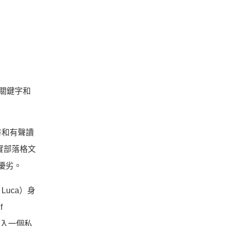
關鍵字和
書和有聲讀
實部落格文
的優劣。
 Luca）身
f
進入一個私