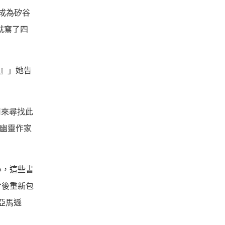
何成為矽谷
就寫了四
？』」她告
用來尋找此
價幽靈作家
心，這些書
背後重新包
亞馬遜