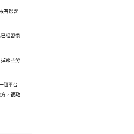
最有影響
也已經習慣
省掉那些勞
一個平台
地方，很難