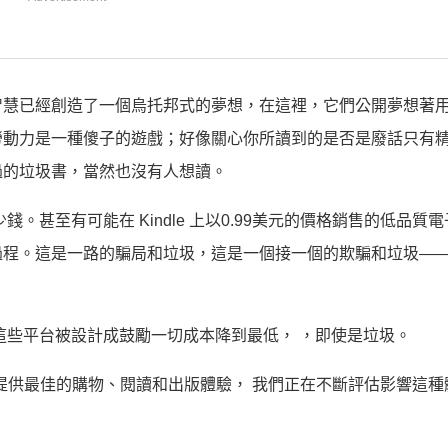
智慧已經創造了一個烏托邦式的夢想，在這裡，它們公開夢想著
勞動力是一種傻子的遊戲；好像關心你所讀到的是否是廢話只有
過的垃圾書，當然也沒有人想讀。
甚至有可能在 Kindle 上以0.99美元的價格銷售的低品質
過程。這是一路的騙局和垃圾，這是一個接一個的欺騙和垃圾—
這些平台被設計成鼓勵一切成本降到最低， ，即使是垃圾。
提供最佳的購物、閱讀和出版體驗， 我們正在不斷評估影響這種