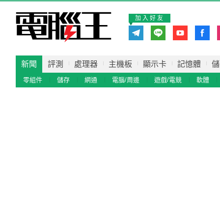
加入好友
新聞
評測
處理器
主機板
顯示卡
記憶體
儲
零組件
儲存
網通
電腦/周邊
遊戲/電競
軟體