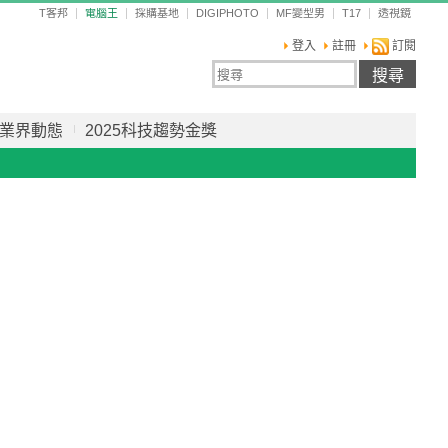
T客邦
電腦王
採購基地
DIGIPHOTO
MF變型男
T17
透視鏡
登入
註冊
訂閱
業界動態
2025科技趨勢金獎