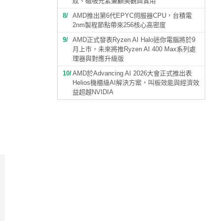
紋、磁吸元素兼顧美觀與實用
8
AMD推出第6代EPYC伺服器CPU，台積電
2nm製程節點帶來256核心高密度
9
AMD正式發表Ryzen AI Halo迷你電腦將於9
月上市，未來將推Ryzen AI 400 Max系列處
理器與對應升級版
10
AMD於Advancing AI 2026大會正式推出表
Helios機櫃級AI解決方案，叫板效能與經濟效
益超越NVIDIA