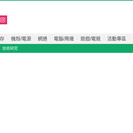
存
機殼/電源
網通
電腦/周邊
遊戲/電競
活動專區
技術研究