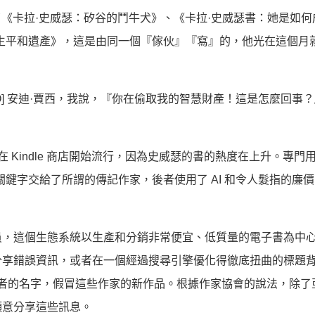
找到了《卡拉·史威瑟：矽谷的鬥牛犬》、《卡拉·史威瑟書：她是如
生平和遺產》，這是由同一個『傢伙』『寫』的，他光在這個月
O] 安迪·賈西，我說，『你在偷取我的智慧財產！這是怎麼回事
 Kindle 商店開始流行，因為史威瑟的書的熱度在上升。專門
鍵字交給了所謂的傳記作家，後者使用了 AI 和令人髮指的廉
員，這個生態系統以生產和分銷非常便宜、低質量的電子書為中
分享錯誤資訊，或者在一個經過搜尋引擎優化得徹底扭曲的標題
者的名字，假冒這些作家的新作品。根據作家協會的說法，除了
願意分享這些訊息。