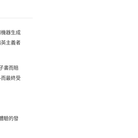
用機器生成
精英主義者
電子書而賠
—而最終受
體驗的發