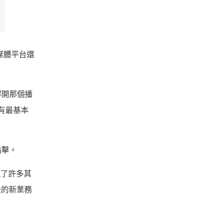
媒體平台還
解開那個播
有最基本
點擊。
出現了許多其
算法的新業務