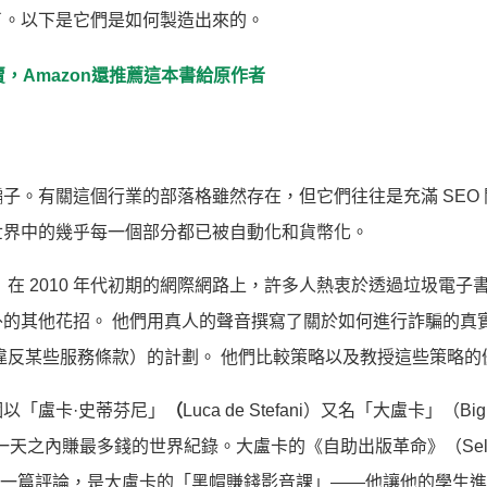
了。以下是它們是如何製造出來的。
賣，Amazon還推薦這本書給原作者
子。有關這個行業的部落格雖然存在，但它們往往是充滿 SEO 
世界中的幾乎每一個部分都已被自動化和貨幣化。
在 2010 年代初期的網際網路上，許多人熱衷於透過垃圾電子
的其他花招。 他們用真人的聲音撰寫了關於如何進行詐騙的真
違反某些服務條款）的計劃。 他們比較策略以及教授這些策略
以「盧卡·史蒂芬尼」
（
Luca de Stefani）又名「大盧卡」（Big
ing 在一天之內賺最多錢的世界紀錄。大盧卡的《自助出版革命》（Sel
的地方——根據一篇評論，是大盧卡的「黑帽賺錢影音課」——他讓他的學生