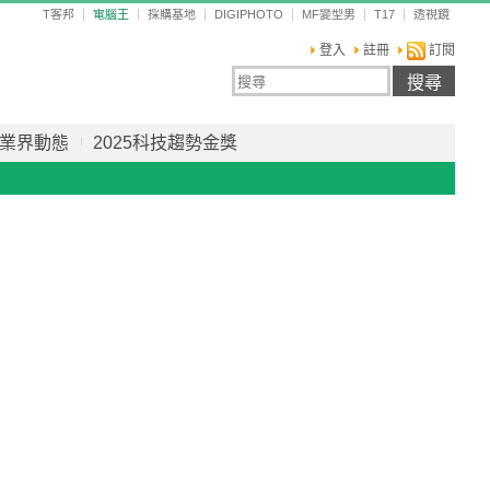
T客邦
電腦王
採購基地
DIGIPHOTO
MF變型男
T17
透視鏡
登入
註冊
訂閱
業界動態
2025科技趨勢金獎