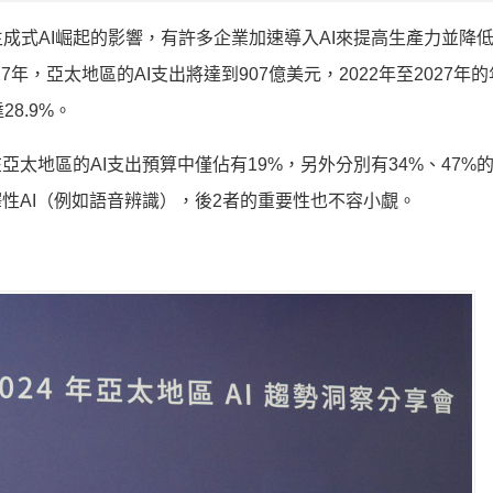
到生成式AI崛起的影響，有許多企業加速導入AI來提高生產力並降
7年，亞太地區的AI支出將達到907億美元，2022年至2027年
達28.9%。
亞太地區的AI支出預算中僅佔有19%，另外分別有34%、47%
性AI（例如語音辨識），後2者的重要性也不容小覷。