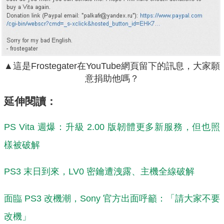
▲這是Frostegater在YouTube網頁留下的訊息，大家願
意捐助他嗎？
延伸閱讀：
PS Vita 週爆：升級 2.00 版韌體更多新服務，但也照
樣被破解
PS3 末日到來，LV0 密鑰遭洩露、主機全線破解
面臨 PS3 改機潮，Sony 官方出面呼籲：「請大家不要
改機」