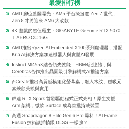
最愛排行榜
AMD 腳位藍圖曝光：AM5 平台擬挺進 Zen 7 世代，
1
Zen 8 才將迎來 AM6 大改款
4K 遊戲的超值霸主：GIGABYTE GeForce RTX 5070
2
Ti AERO OC 16G
AMD推出Ryzen AI Embedded X100系列處理器，搭配
3
Kria AI解決方案加速機器人與實體AI發展
Instinct MI455X結合領先效能、HBM4記憶體，與
4
Cerebras合作推出晶圓級引擎解構式AI推論方案
j5Create推出高質感模組化螢幕桌，融入木紋、磁吸元
5
素兼顧美觀與實用
輝達 RTX Spark 首發驅動程式正式亮相！原生支援
6
Arm 架構，微軟 Surface 成為首批搭載裝置
高通 Snapdragon 8 Elite Gen 6 Pro 爆料！AI Frame
7
Fusion 技術讓插幀跟 DLSS 一樣強？