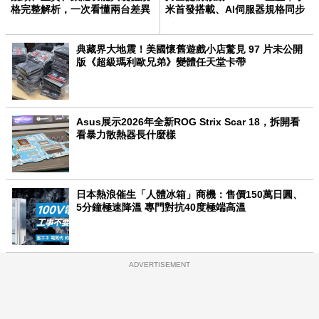
格完整解析，一次看懂兩台差異
米首發搭載、AI伺服器規格同步
升級
典藏界大地震！美國懷舊遊戲小店驚見 97 片未公開
版《超級瑪利歐兄弟》變體任天堂卡帶
Asus展示2026年全新ROG Strix Scar 18，拆開看
看暴力散熱器長什麼樣
日本熱浪催生「人體冰箱」商機：售價150萬日圓、
5分鐘極速降溫 專門對抗40度極端高溫
ADVERTISEMENT