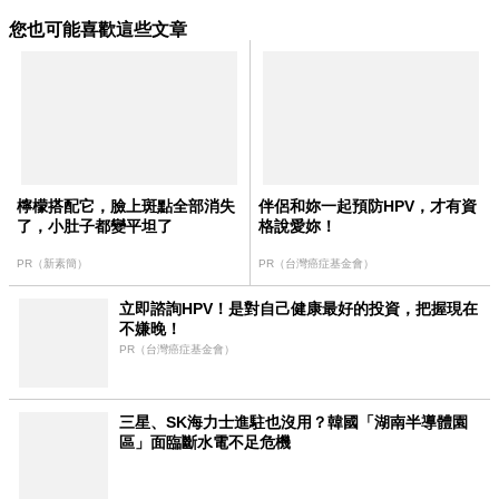
您也可能喜歡這些文章
檸檬搭配它，臉上斑點全部消失
伴侶和妳一起預防HPV，才有資
了，小肚子都變平坦了
格說愛妳！
PR（新素簡）
PR（台灣癌症基金會）
立即諮詢HPV！是對自己健康最好的投資，把握現在
不嫌晚！
PR（台灣癌症基金會）
三星、SK海力士進駐也沒用？韓國「湖南半導體園
區」面臨斷水電不足危機