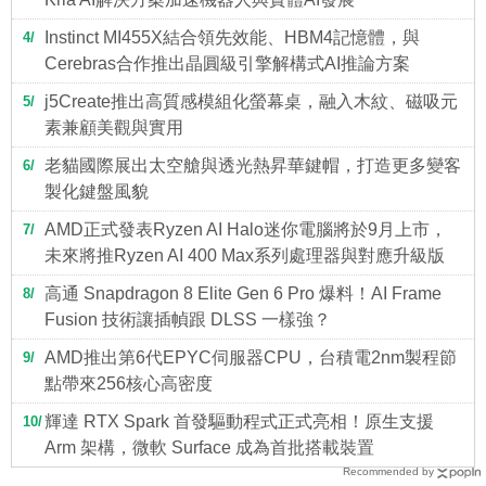
Instinct MI455X結合領先效能、HBM4記憶體，與
4
Cerebras合作推出晶圓級引擎解構式AI推論方案
j5Create推出高質感模組化螢幕桌，融入木紋、磁吸元
5
素兼顧美觀與實用
老貓國際展出太空艙與透光熱昇華鍵帽，打造更多變客
6
製化鍵盤風貌
AMD正式發表Ryzen AI Halo迷你電腦將於9月上市，
7
未來將推Ryzen AI 400 Max系列處理器與對應升級版
高通 Snapdragon 8 Elite Gen 6 Pro 爆料！AI Frame
8
Fusion 技術讓插幀跟 DLSS 一樣強？
AMD推出第6代EPYC伺服器CPU，台積電2nm製程節
9
點帶來256核心高密度
輝達 RTX Spark 首發驅動程式正式亮相！原生支援
10
Arm 架構，微軟 Surface 成為首批搭載裝置
Recommended by