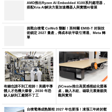
AMD推出Ryzen AI Embedded X100系列處理器，
搭配Kria AI解決方案加速機器人與實體AI發展
挑戰台積電 CoWoS 壟斷！英特爾 EMIB-T 封裝技
術鎖定 2027 量產，傳成本砍半吸引博通、Meta 轉
單
有錢也請不到工程師！美國半導
j5Create推出高質感模組化螢幕
體人才危機大爆發，2030 年恐
桌，融入木紋、磁吸元素兼顧美
缺人缺到工廠開不了工
觀與實用
台積電傳成熟製程 2027 年也要漲！凍漲三年終於鬆