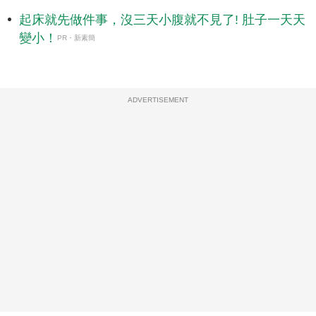
起床就先做件事，沒三天小腹就不見了! 肚子一天天
變小！
PR・新素簡
ADVERTISEMENT