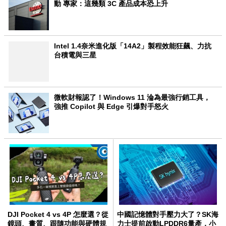
動 專家：這幾類 3C 產品成本恐上升
Intel 1.4奈米進化版「14A2」製程效能狂飆、力抗
台積電與三星
微軟財報認了！Windows 11 淪為最強行銷工具，
強推 Copilot 與 Edge 引爆對手怒火
DJI Pocket 4 vs 4P 怎麼選？從
中國記憶體對手壓力大了？SK海
鏡頭、畫質、跟隨功能與硬體規
力士提前啟動LPDDR6量產，小