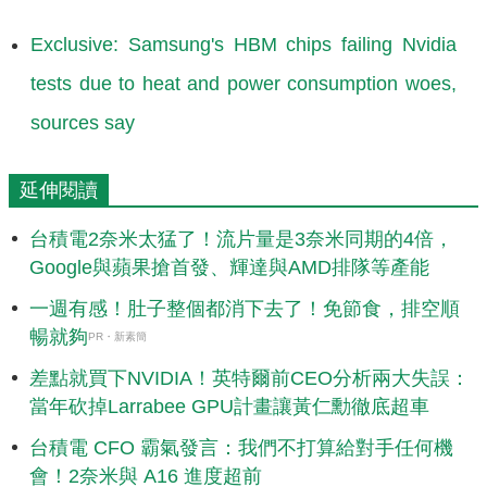
Exclusive: Samsung's HBM chips failing Nvidia
tests due to heat and power consumption woes,
sources say
延伸閱讀
台積電2奈米太猛了！流片量是3奈米同期的4倍，
Google與蘋果搶首發、輝達與AMD排隊等產能
一週有感！肚子整個都消下去了！免節食，排空順
暢就夠
PR・新素簡
差點就買下NVIDIA！英特爾前CEO分析兩大失誤：
當年砍掉Larrabee GPU計畫讓黃仁勳徹底超車
台積電 CFO 霸氣發言：我們不打算給對手任何機
會！2奈米與 A16 進度超前