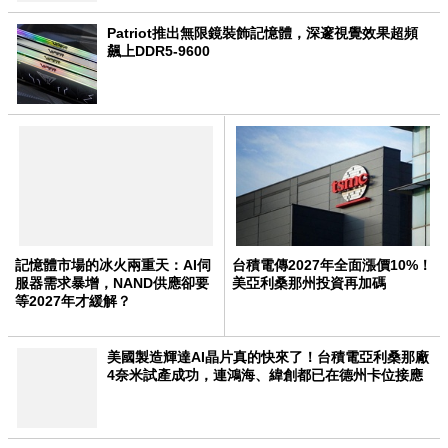
Patriot推出無限鏡裝飾記憶體，深邃視覺效果超頻
飆上DDR5-9600
記憶體市場的冰火兩重天：AI伺
台積電傳2027年全面漲價10%！
服器需求暴增，NAND供應卻要
美亞利桑那州投資再加碼
等2027年才緩解？
美國製造輝達AI晶片真的快來了！台積電亞利桑那廠
4奈米試產成功，連鴻海、緯創都已在德州卡位接應