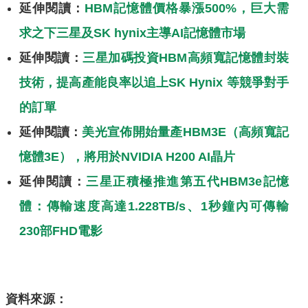
延伸閱讀：
HBM記憶體價格暴漲500%，巨大需
求之下三星及SK hynix主導AI記憶體市場
延伸閱讀：
三星加碼投資HBM高頻寬記憶體封裝
技術，提高產能良率以追上SK Hynix 等競爭對手
的訂單
延伸閱讀：
美光宣佈開始量產HBM3E（高頻寬記
憶體3E），將用於NVIDIA H200 AI晶片
延伸閱讀：
三星正積極推進第五代HBM3e記憶
體：傳輸速度高達1.228TB/s、1秒鐘內可傳輸
230部FHD電影
資料來源：