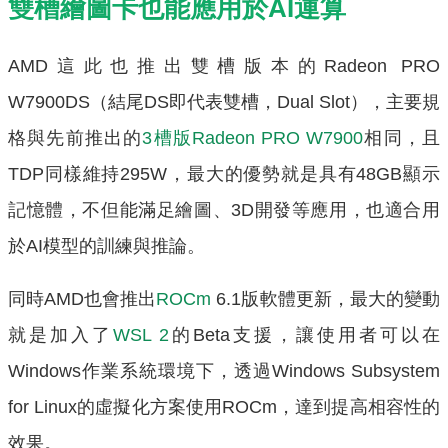
雙槽繪圖卡也能應用於AI運算
AMD這此也推出雙槽版本的Radeon PRO
W7900DS（結尾DS即代表雙槽，Dual Slot），主要規
格與先前推出的
3槽版Radeon PRO W7900
相同，且
TDP同樣維持295W，最大的優勢就是具有48GB顯示
記憶體，不但能滿足繪圖、3D開發等應用，也適合用
於AI模型的訓練與推論。
同時AMD也會推出
ROCm
6.1版軟體更新，最大的變動
就是加入了
WSL 2
的Beta支援，讓使用者可以在
Windows作業系統環境下，透過Windows Subsystem
for Linux的虛擬化方案使用ROCm，達到提高相容性的
效果。