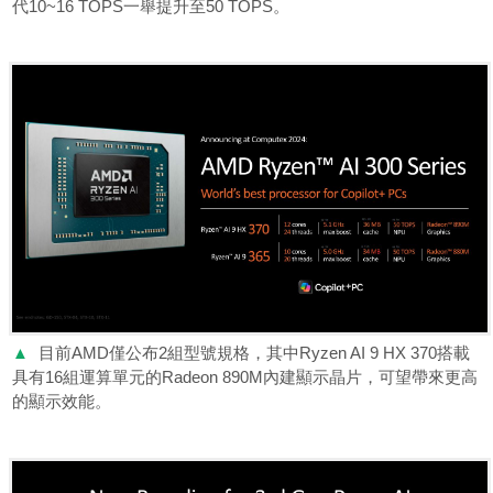
代10~16 TOPS一舉提升至50 TOPS。
▲
目前AMD僅公布2組型號規格，其中Ryzen AI 9 HX 370搭載
具有16組運算單元的Radeon 890M內建顯示晶片，可望帶來更高
的顯示效能。