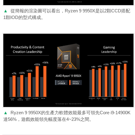
▲
從簡報的渲染圖可以看出，Ryzen 9 9950X是以2顆CCD搭配
1顆IOD的型式構成。
▲
Ryzen 9 9950X的生產力軟體效能最多可領先Core i9-14900K
達56%，遊戲效能領先幅度落在4~23%之間。