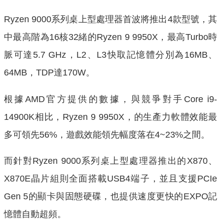
Ryzen 9000系列桌上型處理器首波將推出4款型號，其
中最高階為16核32緒的Ryzen 9 9950X，最高Turbo時
脈可達5.7 GHz，L2、L3快取記憶體分別為16MB、
64MB，TDP達170W。
根據AMD官方提供的數據，與競爭對手Core i9-
14900K相比，Ryzen 9 9950X，的生產力軟體效能最
多可領先56%，遊戲效能領先幅度落在4~23%之間。
而針對Ryzen 9000系列桌上型處理器推出的X870、
X870E晶片組則全面搭載USB4端子，並且支援PCIe
Gen 5的顯卡與固態硬碟，也提供速度更快的EXPO記
憶體自動超頻。