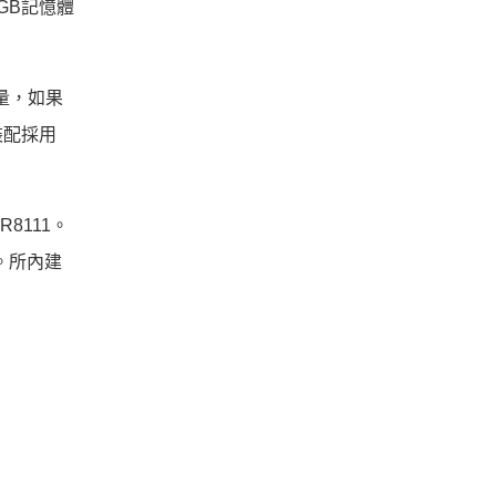
GB記憶體
容量，如果
裝配採用
R8111。
W。所內建