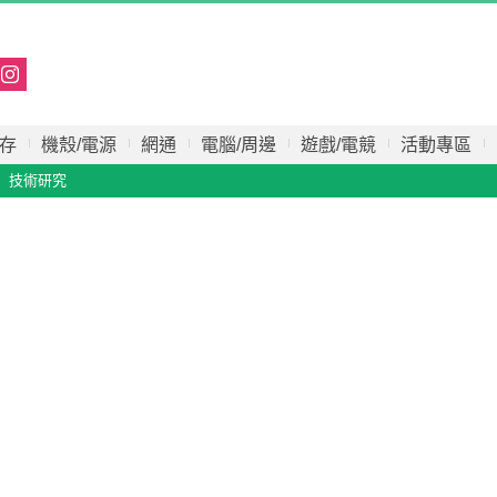
存
機殼/電源
網通
電腦/周邊
遊戲/電競
活動專區
技術研究