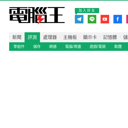
加入好友
新聞
評測
處理器
主機板
顯示卡
記憶體
儲
零組件
儲存
網通
電腦/周邊
遊戲/電競
軟體