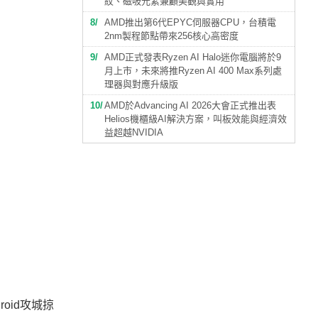
紋、磁吸元素兼顧美觀與實用
8
AMD推出第6代EPYC伺服器CPU，台積電
2nm製程節點帶來256核心高密度
9
AMD正式發表Ryzen AI Halo迷你電腦將於9
月上市，未來將推Ryzen AI 400 Max系列處
理器與對應升級版
10
AMD於Advancing AI 2026大會正式推出表
Helios機櫃級AI解決方案，叫板效能與經濟效
益超越NVIDIA
攻城掠
roid