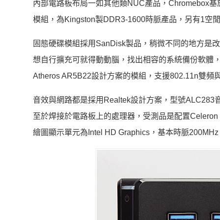
內部電路板布局一如其他類NUC產品，Chromebo
模組，為Kingston製DDR3-1600時脈產品，另有1
固態硬碟模組採用SanDisk製品，稍微不同的地方是改
想自行擴充可就得動動腦，找出相容的系統備份軟體
Atheros AR5B22設計方案的模組，支援802.11n雙頻與Bl
音效與網路都是採用Realtek設計方案，型號ALC283音效
至於焊接於電路板上的處理器，受測品是配置Celeron 
繪圖顯示單元為Intel HD Graphics，基本時脈200MH