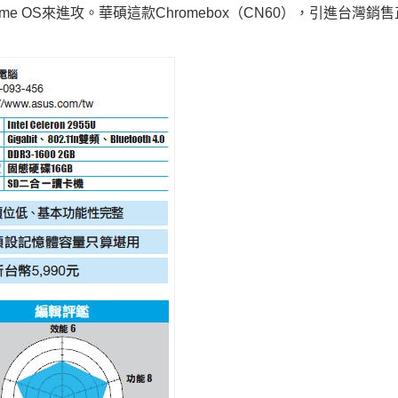
來進攻。華碩這款
（
），引進台灣銷售
ome OS
Chromebox
CN60