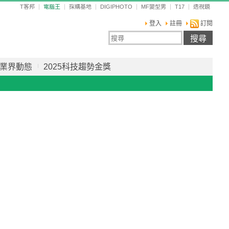
T客邦
電腦王
採購基地
DIGIPHOTO
MF變型男
T17
透視鏡
登入
註冊
訂閱
業界動態
2025科技趨勢金獎