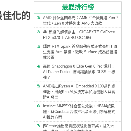
最愛排行榜
務最佳化的
1
AMD 腳位藍圖曝光：AM5 平台擬挺進 Zen 7
世代，Zen 8 才將迎來 AM6 大改款
2
4K 遊戲的超值霸主：GIGABYTE GeForce
RTX 5070 Ti AERO OC 16G
3
輝達 RTX Spark 首發驅動程式正式亮相！原
生支援 Arm 架構，微軟 Surface 成為首批搭
載裝置
4
高通 Snapdragon 8 Elite Gen 6 Pro 爆料！
AI Frame Fusion 技術讓插幀跟 DLSS 一樣
強？
5
AMD推出Ryzen AI Embedded X100系列處
理器，搭配Kria AI解決方案加速機器人與實
體AI發展
6
Instinct MI455X結合領先效能、HBM4記憶
體，與Cerebras合作推出晶圓級引擎解構式
AI推論方案
7
j5Create推出高質感模組化螢幕桌，融入木