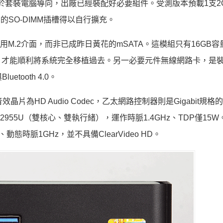
x基於套裝電腦導向，出廠已經裝配好必要組件。受測版本預載1支2
空閒的SO-DIMM插槽得以自行擴充。
用M.2介面，而非已成昨日黃花的mSATA。這模組只有16GB
，才能順利將系統完全移植過去。另一必要元件無線網路卡，是
uetooth 4.0。
晶片為HD Audio Codec，乙太網路控制器則是Gigabit規格的
2955U（雙核心、雙執行緒），運作時脈1.4GHz、TDP僅15
z、動態時脈1GHz，並不具備ClearVideo HD。