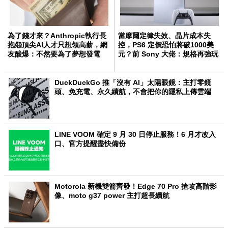
為了錢才來？Anthropic執行長
當摩爾定律失效、晶片成本失
抱怨頂尖AI人才只想領高薪，網
控，PS6 定價恐怕將破1000美
友酸爆：不然要為了夢想發電
元？前 Sony 大佬：規格再強玩
嗎？
家買不起也沒用
DuckDuckGo 推「沒有 AI」太陽眼鏡：主打零鏡
頭、免充電、永久續航，不會把你的隱私上傳雲端
LINE VOOM 確定 9 月 30 日停止服務！6 月才改入
口、官方提醒盡快備份
Motorola 新機雙箭齊發！Edge 70 Pro 搶攻高階影
像、moto g37 power 主打超長續航