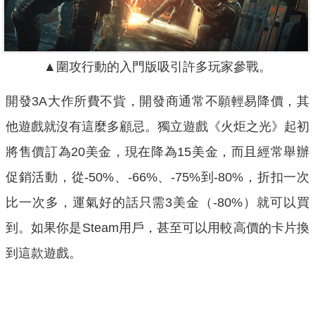
▲圍攻行動的入門版吸引許多玩家參戰。
開發3A大作所費不貲，開發商通常不願輕易降價，其
他遊戲就沒有這麼多顧忌。獨立遊戲《火炬之光》起初
將售價訂為20美金，現在降為15美金，而且經常舉辦
促銷活動，從-50%、-66%、-75%到-80%，折扣一次
比一次多，運氣好的話只需3美金（-80%）就可以買
到。如果你是Steam用戶，甚至可以用較高價的卡片換
到這款遊戲。