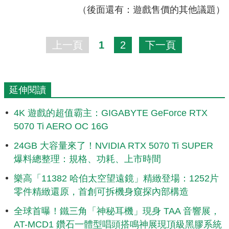
（後面還有：遊戲售價的其他議題）
上一頁
1
2
下一頁
延伸閱讀
4K 遊戲的超值霸主：GIGABYTE GeForce RTX
5070 Ti AERO OC 16G
24GB 大容量來了！NVIDIA RTX 5070 Ti SUPER
爆料總整理：規格、功耗、上市時間
樂高「11382 哈伯太空望遠鏡」精緻登場：1252片
零件精緻還原，首創可拆機身窺探內部構造
全球首曝！鐵三角「神秘耳機」現身 TAA 音響展，
AT-MCD1 鑽石一體型唱頭搭鳴神展現頂級黑膠系統