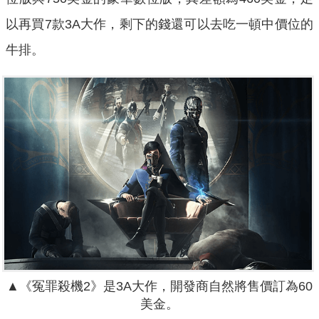
以再買7款3A大作，剩下的錢還可以去吃一頓中價位的
牛排。
▲《冤罪殺機2》是3A大作，開發商自然將售價訂為60
美金。