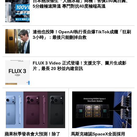
日本熱浪催生「人體冰箱」商機：售價150萬日圓、
5分鐘極速降溫 專門對抗40度極端高溫
連他也投降！OpenAI執行長自爆TikTok成癮「狂刷
3小時」：最後只能刪掉自救
FLUX 3 Video 正式登場！支援文字、圖片生成影
片，最長 20 秒並內建音訊
蘋果秋季發表會大預測！除了
馬斯克確認SpaceX全面採用