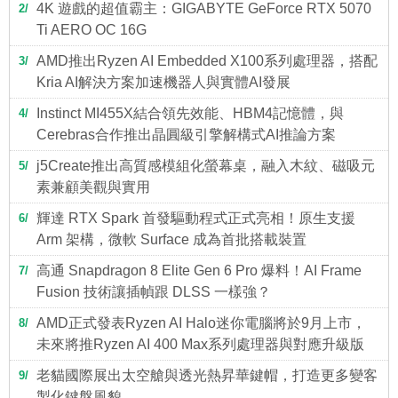
4K 遊戲的超值霸主：GIGABYTE GeForce RTX 5070
2
Ti AERO OC 16G
AMD推出Ryzen AI Embedded X100系列處理器，搭配
3
Kria AI解決方案加速機器人與實體AI發展
Instinct MI455X結合領先效能、HBM4記憶體，與
4
Cerebras合作推出晶圓級引擎解構式AI推論方案
j5Create推出高質感模組化螢幕桌，融入木紋、磁吸元
5
素兼顧美觀與實用
輝達 RTX Spark 首發驅動程式正式亮相！原生支援
6
Arm 架構，微軟 Surface 成為首批搭載裝置
高通 Snapdragon 8 Elite Gen 6 Pro 爆料！AI Frame
7
Fusion 技術讓插幀跟 DLSS 一樣強？
AMD正式發表Ryzen AI Halo迷你電腦將於9月上市，
8
未來將推Ryzen AI 400 Max系列處理器與對應升級版
老貓國際展出太空艙與透光熱昇華鍵帽，打造更多變客
9
製化鍵盤風貌