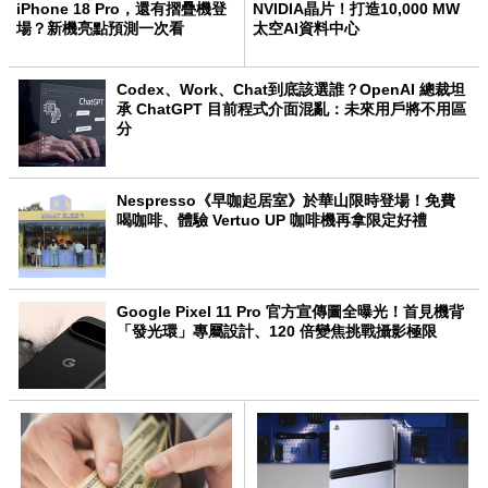
iPhone 18 Pro，還有摺疊機登
NVIDIA晶片！打造10,000 MW
場？新機亮點預測一次看
太空AI資料中心
Codex、Work、Chat到底該選誰？OpenAI 總裁坦
承 ChatGPT 目前程式介面混亂：未來用戶將不用區
分
Nespresso《早咖起居室》於華山限時登場！免費
喝咖啡、體驗 Vertuo UP 咖啡機再拿限定好禮
Google Pixel 11 Pro 官方宣傳圖全曝光！首見機背
「發光環」專屬設計、120 倍變焦挑戰攝影極限