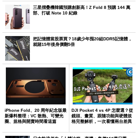
三星摺疊機韓國預購創新高！Z Fold 8 預購 144 萬
部、打破 Note 10 紀錄
把記憶體當股票買？18歲少年囤20組DDR5記憶體，
就賭15年後身價翻5倍
iPhone Fold、20 周年紀念版最
DJI Pocket 4 vs 4P 怎麼選？從
新爆料整理：VC 散熱、可變光
鏡頭、畫質、跟隨功能與硬體規
圈、規格與開賣時間看這篇
格完整解析，一次看懂兩台差異