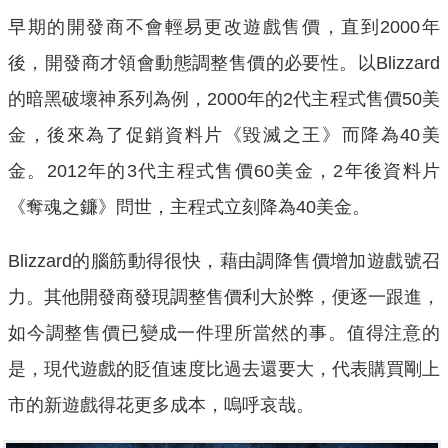
早期的開發商不會輕易更改遊戲售價，直到2000年
後，開發商才領會動態調整售價的必要性。以Blizzard
的暗黑破壞神系列為例，2000年的2代主程式售價50美
金，後來為了促銷資料片《毀滅之王》而降為40美
金。2012年的3代主程式售價60美金，2年後資料片
《奪魂之鐮》問世，主程式立刻降為40美金。
Blizzard的腦筋動得很快，藉由調降售價增加遊戲號召
力。其他開發商發現調整售價利大於弊，便逐一跟進，
如今調整售價已變成一件理所當然的事。值得注意的
是，現代遊戲的貶值速度比過去還要大，代表購買剛上
市的新遊戲得花更多成本，嗚呼哀哉。