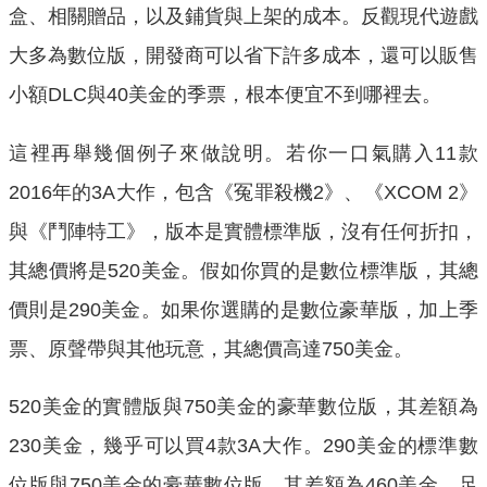
盒、相關贈品，以及鋪貨與上架的成本。反觀現代遊戲
大多為數位版，開發商可以省下許多成本，還可以販售
小額DLC與40美金的季票，根本便宜不到哪裡去。
這裡再舉幾個例子來做說明。若你一口氣購入11款
2016年的3A大作，包含《冤罪殺機2》、《XCOM 2》
與《鬥陣特工》，版本是實體標準版，沒有任何折扣，
其總價將是520美金。假如你買的是數位標準版，其總
價則是290美金。如果你選購的是數位豪華版，加上季
票、原聲帶與其他玩意，其總價高達750美金。
520美金的實體版與750美金的豪華數位版，其差額為
230美金，幾乎可以買4款3A大作。290美金的標準數
位版與750美金的豪華數位版，其差額為460美金，足