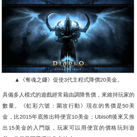
▲《奪魂之鐮》促使3代主程式降價20美金。
具備多人模式的遊戲經常藉由調降售價，來維持玩家的
數量。《虹彩六號：圍攻行動》現在的售價是50美
金，比2015年底推出時便宜10美金；Ubisoft後來又推
出15美金的入門版，玩家可以用便宜的價格玩到遊