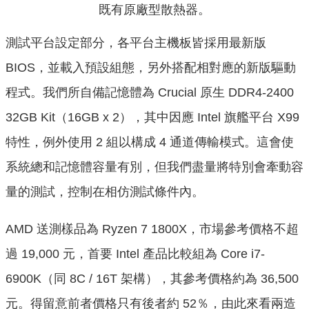
既有原廠型散熱器。
測試平台設定部分，各平台主機板皆採用最新版
BIOS，並載入預設組態，另外搭配
相對應的新版驅動
程式。我們所自備記憶體為 Crucial 原生 DDR4-2400
32GB Kit（16GB x 2），其中因應 Intel 旗艦平台 X99
特性，例外使用 2 組以構成 4 通道傳輸模式。這會使
系統總和記憶體容量有別，但我們盡量將特別會牽動容
量的測試，控制在相仿測試條件內。
AMD 送測樣品為 Ryzen 7 1800X，市場參考價格不超
過 19,000 元，首要 Intel 產品比較組為 Core i7-
6900K
（同 8C / 16T 架構）
，其參考價格約為 36,500
元。得留意前者價格只有後者約 52％，由此來看兩造