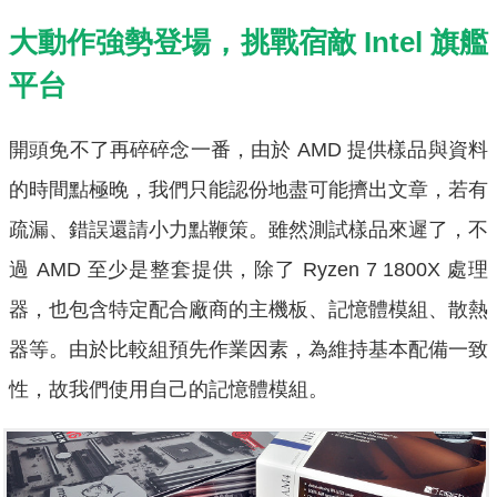
大動作強勢登場，挑戰宿敵 Intel 旗艦
平台
開頭免不了再碎碎念一番，由於 AMD 提供樣品與資料
的時間點極晚，我們只能認份地盡可能擠出文章，若有
疏漏、錯誤還請小力點鞭策。雖然測試樣品來遲了，不
過 AMD 至少是整套提供，除了 Ryzen 7 1800X 處理
器，也包含特定配合廠商的主機板、記憶體模組、散熱
器等。由於比較組預先作業因素，為維持基本配備一致
性，故我們使用自己的記憶體模組。