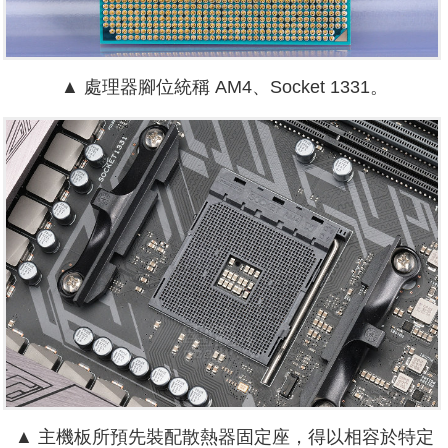
▲ 處理器腳位統稱 AM4、Socket 1331。
▲ 主機板所預先裝配散熱器固定座，得以相容於特定