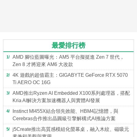
最愛排行榜
AMD 腳位藍圖曝光：AM5 平台擬挺進 Zen 7 世代，
1
Zen 8 才將迎來 AM6 大改款
4K 遊戲的超值霸主：GIGABYTE GeForce RTX 5070
2
Ti AERO OC 16G
AMD推出Ryzen AI Embedded X100系列處理器，搭配
3
Kria AI解決方案加速機器人與實體AI發展
Instinct MI455X結合領先效能、HBM4記憶體，與
4
Cerebras合作推出晶圓級引擎解構式AI推論方案
j5Create推出高質感模組化螢幕桌，融入木紋、磁吸元
5
素兼顧美觀與實用