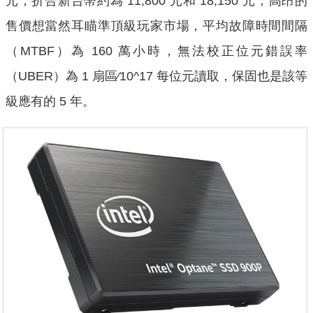
元，折合新台幣約為 11,800 元和 18,150 元，高昂的
售價想當然耳瞄準頂級玩家市場，平均故障時間間隔
（MTBF）為 160 萬小時，無法校正位元錯誤率
（UBER）為 1 扇區∕10^17 每位元讀取，保固也是該等
級應有的 5 年。