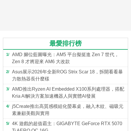
最愛排行榜
AMD 腳位藍圖曝光：AM5 平台擬挺進 Zen 7 世代，
1
Zen 8 才將迎來 AM6 大改款
Asus展示2026年全新ROG Strix Scar 18，拆開看看暴
2
力散熱器長什麼樣
AMD推出Ryzen AI Embedded X100系列處理器，搭配
3
Kria AI解決方案加速機器人與實體AI發展
j5Create推出高質感模組化螢幕桌，融入木紋、磁吸元
4
素兼顧美觀與實用
4K 遊戲的超值霸主：GIGABYTE GeForce RTX 5070
5
Ti AERO OC 16G