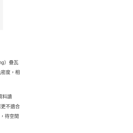
ng）疊瓦
軌密度，相
資料讀
碟更不適合
區，待空閒