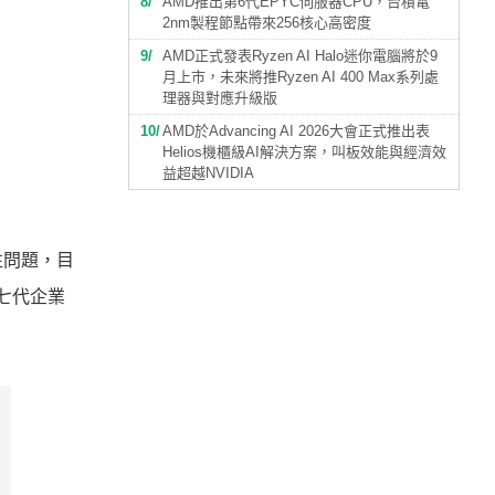
8
AMD推出第6代EPYC伺服器CPU，台積電
2nm製程節點帶來256核心高密度
9
AMD正式發表Ryzen AI Halo迷你電腦將於9
月上市，未來將推Ryzen AI 400 Max系列處
理器與對應升級版
10
AMD於Advancing AI 2026大會正式推出表
Helios機櫃級AI解決方案，叫板效能與經濟效
益超越NVIDIA
性問題，目
第七代企業