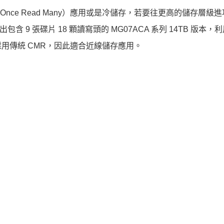
e Once Read Many）應用或是冷儲存，若要往更高的儲存層級
含 9 張碟片 18 顆讀寫頭的 MG07ACA 系列 14TB 版本，
用傳統 CMR，因此適合近線儲存應用。