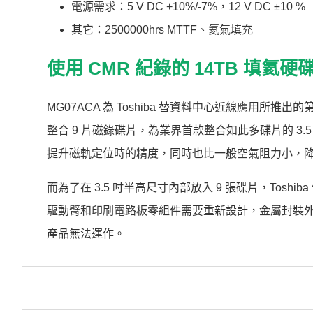
電源需求：5 V DC +10%/-7%，12 V DC ±10 %
其它：2500000hrs MTTF、氦氣填充
使用 CMR 紀錄的 14TB 填氦硬
MG07ACA 為 Toshiba 替資料中心近線應用所推出的第
整合 9 片磁錄碟片，為業界首款整合如此多碟片的 
提升磁軌定位時的精度，同時也比一般空氣阻力小，
而為了在 3.5 吋半高尺寸內部放入 9 張碟片，Tosh
驅動臂和印刷電路板零組件需要重新設計，金屬封裝
產品無法運作。