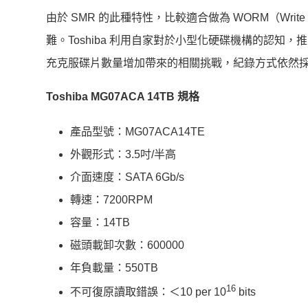
由於 SMR 的此種特性，比較適合做為 WORM（Writ
難。Toshiba 利用自家對於小型化硬碟機構的認知，推出包
充克服碟片數量增加帶來的相關挑戰，紀錄方式依然採
Toshiba MG07ACA 14TB 規格
產品型號：MG07ACA14TE
外觀形式：3.5吋/半高
介面速度：SATA 6Gb/s
轉速：7200RPM
容量：14TB
磁頭載卸次數：600000
年負載量：550TB
16
不可復原讀取錯誤：＜10 per 10
bits