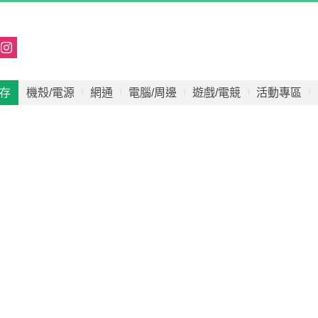
存
機殼/電源
網通
電腦/周邊
遊戲/電競
活動專區