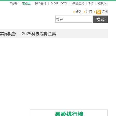
T客邦
電腦王
採購基地
DIGIPHOTO
MF變型男
T17
透視鏡
登入
註冊
訂閱
業界動態
2025科技趨勢金獎
最愛排行榜