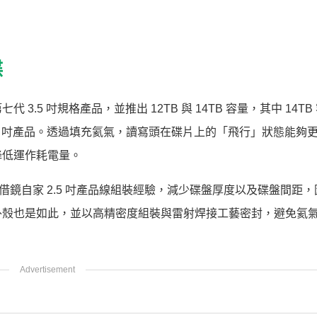
碟
七代 3.5 吋規格產品，並推出 12TB 與 14TB 容量，其中 14T
3.5 吋產品。透過填充氦氣，讀寫頭在碟片上的「飛行」狀態能夠
降低運作耗電量。
iba 借鏡自家 2.5 吋產品線組裝經驗，減少碟盤厚度以及碟盤間距
外殼也是如此，並以高精密度組裝與雷射焊接工藝密封，避免氦