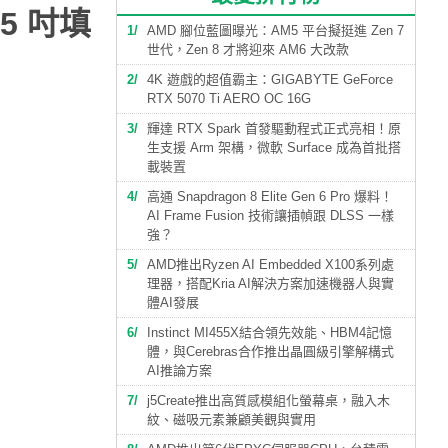
.5 吋填
1
AMD 腳位藍圖曝光：AM5 平台擬挺進 Zen 7
世代，Zen 8 才將迎來 AM6 大改款
2
4K 遊戲的超值霸主：GIGABYTE GeForce
RTX 5070 Ti AERO OC 16G
3
輝達 RTX Spark 首發驅動程式正式亮相！原
生支援 Arm 架構，微軟 Surface 成為首批搭
載裝置
4
高通 Snapdragon 8 Elite Gen 6 Pro 爆料！
AI Frame Fusion 技術讓插幀跟 DLSS 一樣
強？
5
AMD推出Ryzen AI Embedded X100系列處
理器，搭配Kria AI解決方案加速機器人與實
體AI發展
6
Instinct MI455X結合領先效能、HBM4記憶
體，與Cerebras合作推出晶圓級引擎解構式
AI推論方案
7
j5Create推出高質感模組化螢幕桌，融入木
紋、磁吸元素兼顧美觀與實用