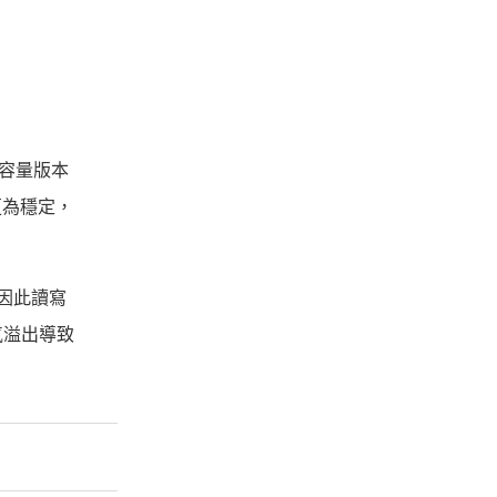
B 容量版本
更為穩定，
，因此讀寫
氣溢出導致