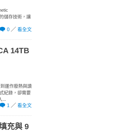
tic
使用的儲存技術，讓
0
看全文
A 14TB
扯到運作廢熱與讀
瓦式紀錄，卻需要
..
1
看全文
填充與 9