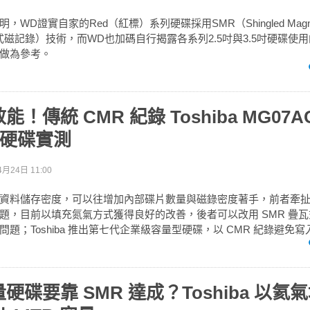
WD證實自家的Red（紅標）系列硬碟採用SMR（Shingled Magne
，疊瓦式磁記錄）技術，而WD也加碼自行揭露各系列2.5吋與3.5吋硬碟
做為參考。
！傳統 CMR 紀錄 Toshiba MG07AC
填氦硬碟實測
4月24日 11:00
資料儲存密度，可以往增加內部碟片數量與磁錄密度著手，前者牽
題，目前以填充氮氣方式獲得良好的改善，後者可以改用 SMR 疊
題；Toshiba 推出第七代企業級容量型硬碟，以 CMR 紀錄避免寫入.
碟要靠 SMR 達成？Toshiba 以氦氣