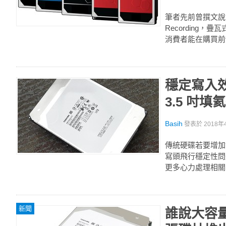
筆者先前曾撰文說明，
Recording
消費者能在購買前
穩定寫入效能
3.5 吋
Basih
發表於
2018年
傳統硬碟若要增加
寫頭飛行穩定性問
更多心力處理相關問
新聞
誰說大容量硬