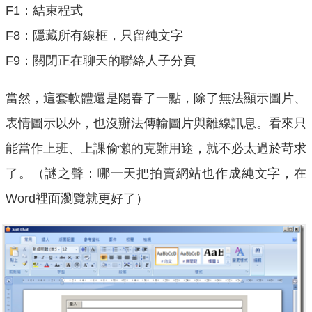
F1：結束程式
F8：隱藏所有線框，只留純文字
F9：關閉正在聊天的聯絡人子分頁
當然，這套軟體還是陽春了一點，除了無法顯示圖片、
表情圖示以外，也沒辦法傳輸圖片與離線訊息。看來只
能當作上班、上課偷懶的克難用途，就不必太過於苛求
了。（謎之聲：哪一天把拍賣網站也作成純文字，在
Word裡面瀏覽就更好了）