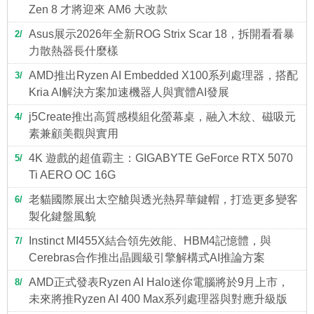
Zen 8 才將迎來 AM6 大改款
Asus展示2026年全新ROG Strix Scar 18，拆開看看暴
2
力散熱器長什麼樣
AMD推出Ryzen AI Embedded X100系列處理器，搭配
3
Kria AI解決方案加速機器人與實體AI發展
j5Create推出高質感模組化螢幕桌，融入木紋、磁吸元
4
素兼顧美觀與實用
4K 遊戲的超值霸主：GIGABYTE GeForce RTX 5070
5
Ti AERO OC 16G
老貓國際展出太空艙與透光熱昇華鍵帽，打造更多變客
6
製化鍵盤風貌
Instinct MI455X結合領先效能、HBM4記憶體，與
7
Cerebras合作推出晶圓級引擎解構式AI推論方案
AMD正式發表Ryzen AI Halo迷你電腦將於9月上市，
8
未來將推Ryzen AI 400 Max系列處理器與對應升級版