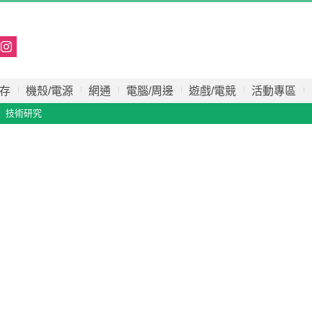
存
機殼/電源
網通
電腦/周邊
遊戲/電競
活動專區
技術研究