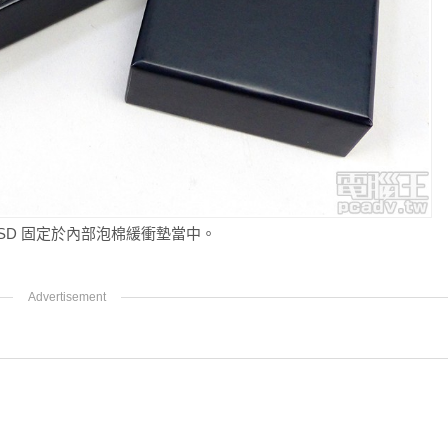
4 SSD 固定於內部泡棉緩衝墊當中。