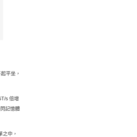
 平起平坐，
/s 倍增
取快閃記憶體
售清單之中，