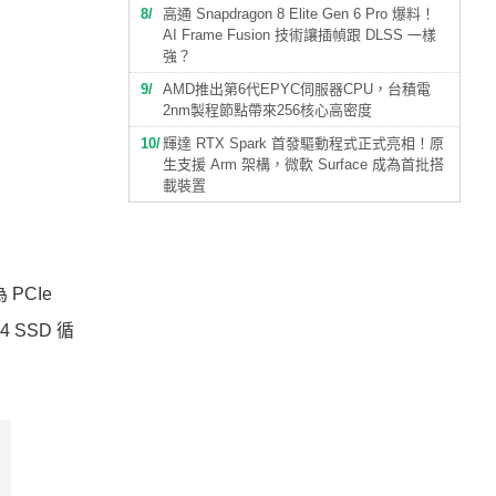
8
高通 Snapdragon 8 Elite Gen 6 Pro 爆料！
AI Frame Fusion 技術讓插幀跟 DLSS 一樣
強？
9
AMD推出第6代EPYC伺服器CPU，台積電
2nm製程節點帶來256核心高密度
10
輝達 RTX Spark 首發驅動程式正式亮相！原
生支援 Arm 架構，微軟 Surface 成為首批搭
載裝置
PCIe
 SSD 循