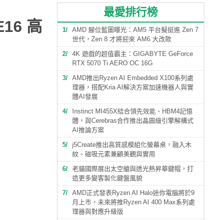
最愛排行榜
E16 高
1
AMD 腳位藍圖曝光：AM5 平台擬挺進 Zen 7
世代，Zen 8 才將迎來 AM6 大改款
2
4K 遊戲的超值霸主：GIGABYTE GeForce
RTX 5070 Ti AERO OC 16G
3
AMD推出Ryzen AI Embedded X100系列處
理器，搭配Kria AI解決方案加速機器人與實
體AI發展
4
Instinct MI455X結合領先效能、HBM4記憶
體，與Cerebras合作推出晶圓級引擎解構式
AI推論方案
5
j5Create推出高質感模組化螢幕桌，融入木
紋、磁吸元素兼顧美觀與實用
6
老貓國際展出太空艙與透光熱昇華鍵帽，打
造更多變客製化鍵盤風貌
7
AMD正式發表Ryzen AI Halo迷你電腦將於9
月上市，未來將推Ryzen AI 400 Max系列處
理器與對應升級版