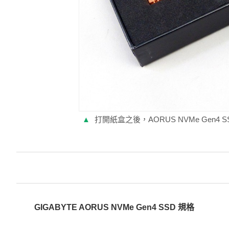
▲
打開紙盒之後，AORUS NVMe Gen
GIGABYTE AORUS NVMe Gen4 SSD 規格