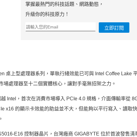
掌握最熱門的科技話題、網路動態，
升級你的科技原力！
立即訂閱
n 桌上型處理器系列，單執行緒效能已可與 Intel Coffee Lake
主流市場處理器至十二個實體核心，讓對手毫無招架之力。
el，首次在消費市場導入 PCIe 4.0 規格，介面傳輸率從 8GT
對 PCIe x16 的顯示卡效能的助益並不大，但能夠以平行寫入、讀
。
son PS5016-E16 控制器晶片，台灣廠商 GIGABYTE 位於首波發