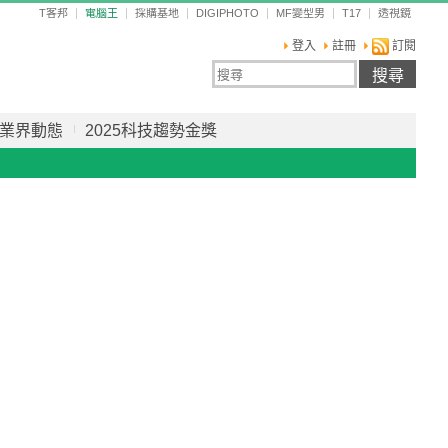
T客邦
電腦王
採購基地
DIGIPHOTO
MF變型男
T17
透視鏡
登入
註冊
訂閱
業界動態
2025科技趨勢金獎