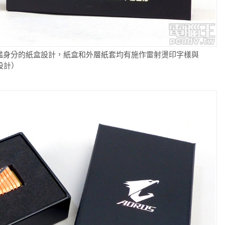
使用代表旗艦身分的紙盒設計，紙盒和外層紙套均有施作雷射燙印字樣與
設計）