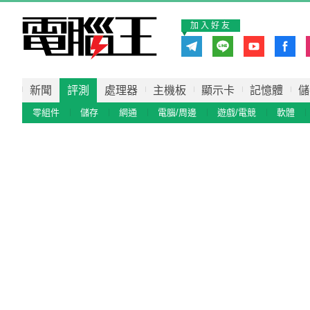
加入好友
新聞
評測
處理器
主機板
顯示卡
記憶體
儲
零組件
儲存
網通
電腦/周邊
遊戲/電競
軟體