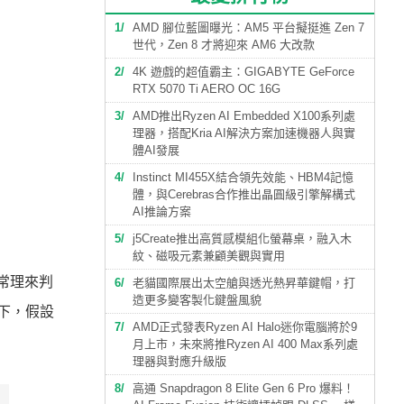
1
AMD 腳位藍圖曝光：AM5 平台擬挺進 Zen 7
世代，Zen 8 才將迎來 AM6 大改款
2
4K 遊戲的超值霸主：GIGABYTE GeForce
RTX 5070 Ti AERO OC 16G
3
AMD推出Ryzen AI Embedded X100系列處
理器，搭配Kria AI解決方案加速機器人與實
體AI發展
4
Instinct MI455X結合領先效能、HBM4記憶
體，與Cerebras合作推出晶圓級引擎解構式
AI推論方案
5
j5Create推出高質感模組化螢幕桌，融入木
紋、磁吸元素兼顧美觀與實用
從常理來判
6
老貓國際展出太空艙與透光熱昇華鍵帽，打
造更多變客製化鍵盤風貌
一下，假設
7
AMD正式發表Ryzen AI Halo迷你電腦將於9
月上市，未來將推Ryzen AI 400 Max系列處
理器與對應升級版
8
高通 Snapdragon 8 Elite Gen 6 Pro 爆料！