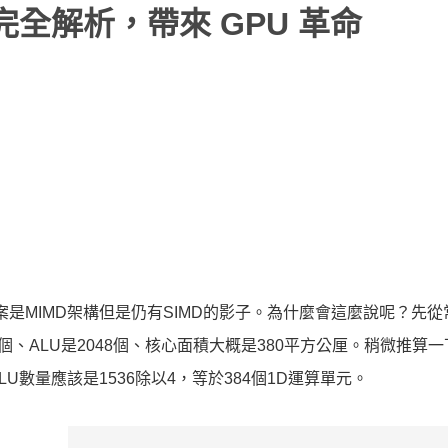
架構完全解析，帶來 GPU 革命
答案是MIMD架構但是仍有SIMD的影子。為什麼會這麼說呢？先
5億個、ALU是2048個、核心面積大概是380平方公厘。稍微推算
ALU數量應該是1536除以4，等於384個1D運算單元。