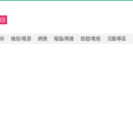
存
機殼/電源
網通
電腦/周邊
遊戲/電競
活動專區