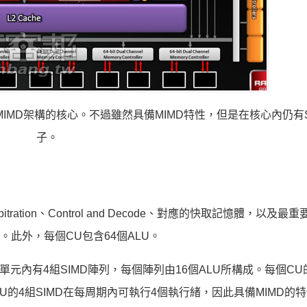
踏入MIMD架構的核心。不過雖然具備MIMD特性，但是在核心內仍有
子。
h Arbitration、Control and Decode、對應的快取記憶體，以及
nit）。此外，每個CU包含64個ALU。
元內有4組SIMD陣列，每個陣列由16個ALU所構成。每個CU的
U的4組SIMD在每周期內可執行4個執行緒，因此具備MIMD的