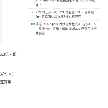
AI Frame Fusion 技術讓插幀跟 DLSS 一樣
強？
9
AMD推出第6代EPYC伺服器CPU，台積電
2nm製程節點帶來256核心高密度
10
輝達 RTX Spark 首發驅動程式正式亮相！原
生支援 Arm 架構，微軟 Surface 成為首批搭
載裝置
5.3倍。即
是基於SIMD
的運算單