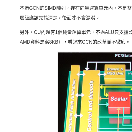
不過GCN的SIMD陣列，存在向量運算單元內，不是整個CU
層級應該先搞清楚，後面才不會混淆。
另外，CU內還有1個純量運算單元，不過ALU只支援整數（In
AMD資料是寫8KB），看起來GCN的改革並不徹底。