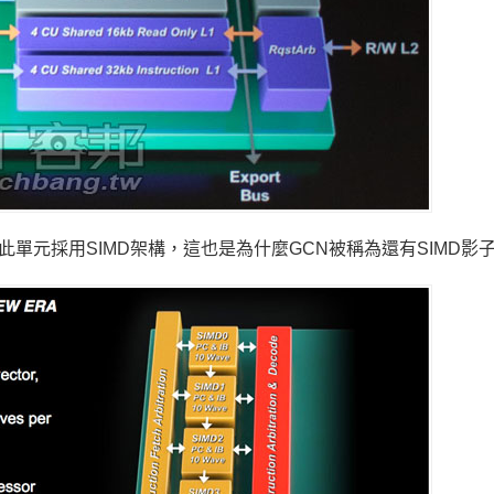
單元，此單元採用SIMD架構，這也是為什麼GCN被稱為還有SIMD影