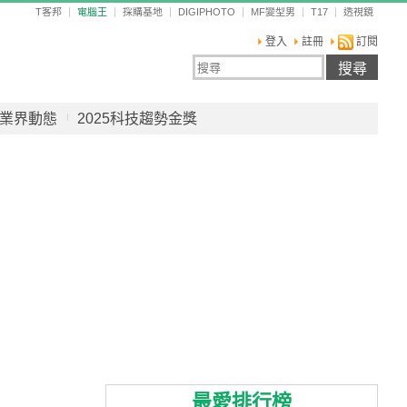
T客邦
電腦王
採購基地
DIGIPHOTO
MF變型男
T17
透視鏡
登入
註冊
訂閱
業界動態
2025科技趨勢金獎
最愛排行榜