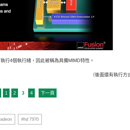
可執行4個執行緒，因此被稱為具備MIMD特性。
（後面還有執行方
1
2
3
4
下一頁
DDR6量產，小米首發搭載、AI伺服器規格同步升級