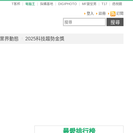
T客邦
電腦王
採購基地
DIGIPHOTO
MF變型男
T17
透視鏡
登入
註冊
訂閱
業界動態
2025科技趨勢金獎
最愛排行榜