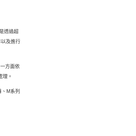
論是透過超
作以及進行
另一方面依
處理。
器、M系列