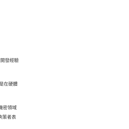
及開發經驗
算是在硬體
。
機密領域
決策者表