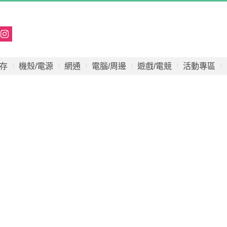
存
機殼/電源
網通
電腦/周邊
遊戲/電競
活動專區