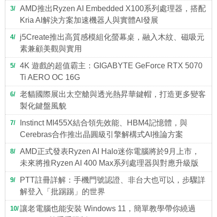
AMD推出Ryzen AI Embedded X100系列處理器，搭配
3
Kria AI解決方案加速機器人與實體AI發展
j5Create推出高質感模組化螢幕桌，融入木紋、磁吸元
4
素兼顧美觀與實用
4K 遊戲的超值霸主：GIGABYTE GeForce RTX 5070
5
Ti AERO OC 16G
老貓國際展出太空艙與透光熱昇華鍵帽，打造更多變客
6
製化鍵盤風貌
Instinct MI455X結合領先效能、HBM4記憶體，與
7
Cerebras合作推出晶圓級引擎解構式AI推論方案
AMD正式發表Ryzen AI Halo迷你電腦將於9月上市，
8
未來將推Ryzen AI 400 Max系列處理器與對應升級版
PTT註冊詳解：手機門號認證、非台大也可以，步驟詳
9
解登入「批踢踢」的世界
讓老電腦也能安裝 Windows 11，簡單教學帶你繞過
10