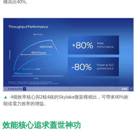
構高出40%。
▲
4個效率核心與2核4緒的Skylake微架構相比，可帶來80%效
能或電力效率的增益。
效能核心追求蓋世神功