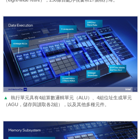
▲
執行單元具有4組算數邏輯單元（ALU）、4組位址生成單元
（AGU，儲存與讀取各2組），以及其他多種元件。