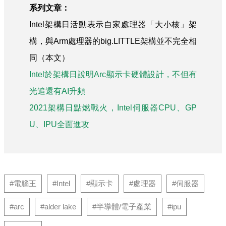
系列文章：
Intel架構日活動表示自家處理器「大小核」架
構，與Arm處理器的big.LITTLE架構並不完全相
同（本文）
Intel於架構日說明Arc顯示卡硬體設計，不但有
光追還有AI升頻
2021架構日點燃戰火，Intel伺服器CPU、GP
U、IPU全面進攻
#電腦王
#Intel
#顯示卡
#處理器
#伺服器
#arc
#alder lake
#半導體/電子產業
#ipu