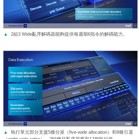
▲
2組3 Wide亂序解碼器能夠提供每週期6指令的解碼能力。
▲
執行單元部分支援5條分派（five-wide allocation）和8條引退
（eight-wide retire），256條目亂序視窗和17個執行埠。