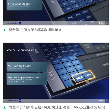
▲
整數單元加入第5組算數邏輯單元。
▲
向量單元則新增支援FADD快速加法器，AVX512指令集新增