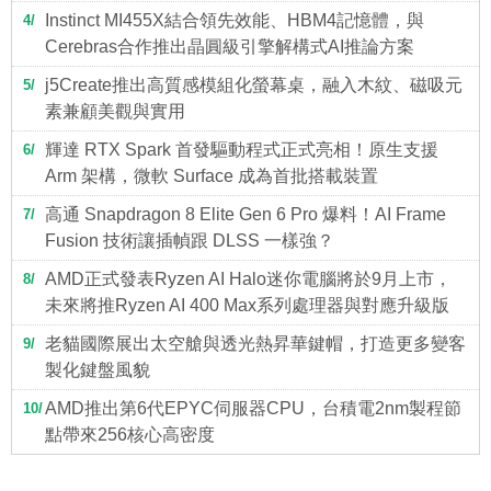
Instinct MI455X結合領先效能、HBM4記憶體，與
4
Cerebras合作推出晶圓級引擎解構式AI推論方案
j5Create推出高質感模組化螢幕桌，融入木紋、磁吸元
5
素兼顧美觀與實用
輝達 RTX Spark 首發驅動程式正式亮相！原生支援
6
Arm 架構，微軟 Surface 成為首批搭載裝置
高通 Snapdragon 8 Elite Gen 6 Pro 爆料！AI Frame
7
Fusion 技術讓插幀跟 DLSS 一樣強？
AMD正式發表Ryzen AI Halo迷你電腦將於9月上市，
8
未來將推Ryzen AI 400 Max系列處理器與對應升級版
老貓國際展出太空艙與透光熱昇華鍵帽，打造更多變客
9
製化鍵盤風貌
AMD推出第6代EPYC伺服器CPU，台積電2nm製程節
10
點帶來256核心高密度