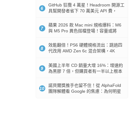
GitHub 狂攬 4 萬星！Headroom 開源工
6
具幫開發者省下 70 萬美元 API 費，
Token 消耗暴降 92%
蘋果 2026 款 Mac mini 規格爆料：M6
7
與 M5 Pro 異色搭檔登場！容量或將
512GB 起跳
效能翻倍！PS6 硬體規格流出：跳過四
8
代改用 AMD Zen 6c 混合架構，4K
120fps 與全光追時代來臨
美國上半年 CD 銷量大增 16%：增速約
9
為黑膠 7 倍，但購買者有一半以上根本
沒有播放器
諾貝爾獎推手也留不住！從 AlphaFold
10
團隊解體看 Google 的焦慮：為何明星
實驗室要為 Gemini 讓路？