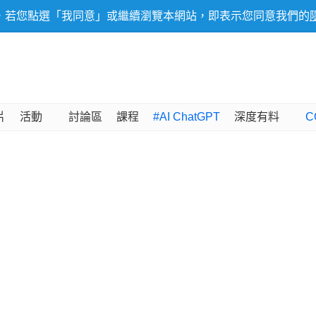
，若您點選「我同意」或繼續瀏覽本網站，即表示您同意我們的
片
活動
討論區
課程
#AI ChatGPT
深度有料
C