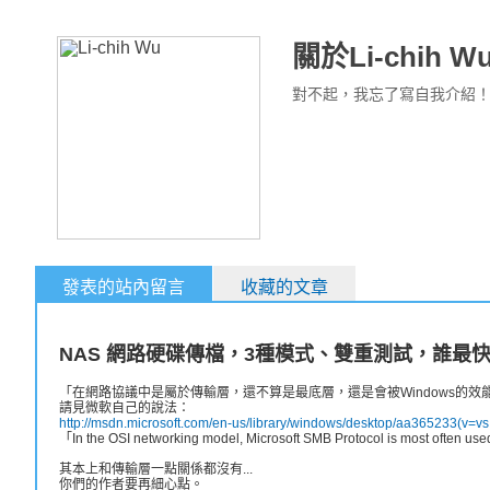
關於Li-chih W
對不起，我忘了寫自我介紹
發表的站內留言
收藏的文章
NAS 網路硬碟傳檔，3種模式、雙重測試，誰最
「在網路協議中是屬於傳輸層，還不算是最底層，還是會被Windows的效
請見微軟自己的說法：
http://msdn.microsoft.com/en-us/library/windows/desktop/aa365233(v=vs
「In the OSI networking model, Microsoft SMB Protocol is most often used
其本上和傳輸層一點關係都沒有...
你們的作者要再細心點。