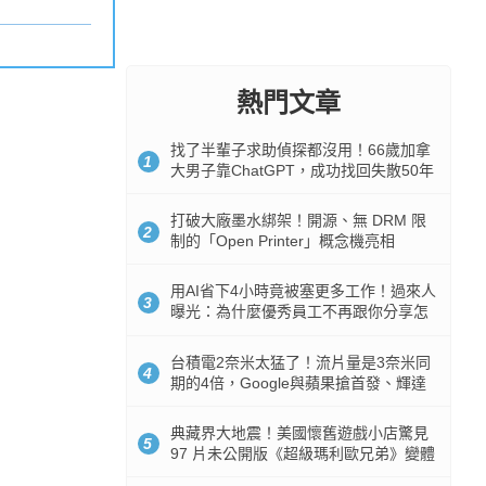
熱門文章
找了半輩子求助偵探都沒用！66歲加拿
1
大男子靠ChatGPT，成功找回失散50年
家人
打破大廠墨水綁架！開源、無 DRM 限
2
制的「Open Printer」概念機亮相
用AI省下4小時竟被塞更多工作！過來人
3
曝光：為什麼優秀員工不再跟你分享怎
麼使用AI
台積電2奈米太猛了！流片量是3奈米同
4
期的4倍，Google與蘋果搶首發、輝達
與AMD排隊等產能
典藏界大地震！美國懷舊遊戲小店驚見
5
97 片未公開版《超級瑪利歐兄弟》變體
任天堂卡帶