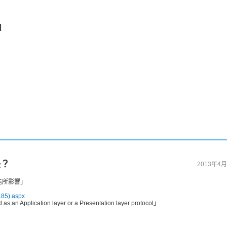
u
！
快？
2013年4月
能所影響」
.85).aspx
 as an Application layer or a Presentation layer protocol」