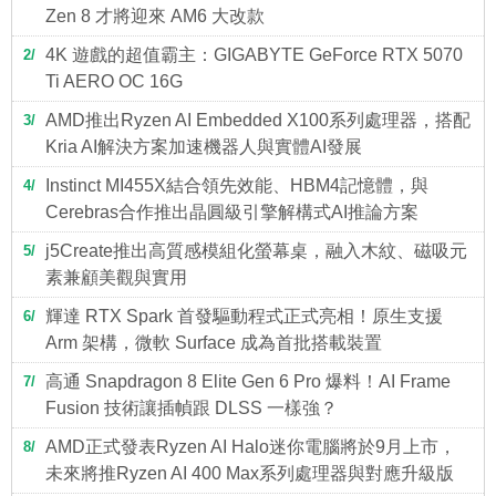
Zen 8 才將迎來 AM6 大改款
4K 遊戲的超值霸主：GIGABYTE GeForce RTX 5070
2
Ti AERO OC 16G
AMD推出Ryzen AI Embedded X100系列處理器，搭配
3
Kria AI解決方案加速機器人與實體AI發展
Instinct MI455X結合領先效能、HBM4記憶體，與
4
Cerebras合作推出晶圓級引擎解構式AI推論方案
j5Create推出高質感模組化螢幕桌，融入木紋、磁吸元
5
素兼顧美觀與實用
輝達 RTX Spark 首發驅動程式正式亮相！原生支援
6
Arm 架構，微軟 Surface 成為首批搭載裝置
高通 Snapdragon 8 Elite Gen 6 Pro 爆料！AI Frame
7
Fusion 技術讓插幀跟 DLSS 一樣強？
AMD正式發表Ryzen AI Halo迷你電腦將於9月上市，
8
未來將推Ryzen AI 400 Max系列處理器與對應升級版