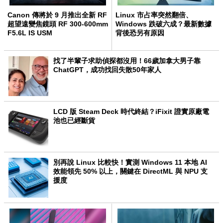
Canon 傳將於 9 月推出全新 RF
Linux 市占率突然翻倍、
超望遠變焦鏡頭 RF 300-600mm
Windows 跌破六成？最新數據
F5.6L IS USM
背後恐另有原因
找了半輩子求助偵探都沒用！66歲加拿大男子靠
ChatGPT，成功找回失散50年家人
LCD 版 Steam Deck 時代終結？iFixit 證實原廠電
池也已經斷貨
別再說 Linux 比較快！實測 Windows 11 本地 AI
效能領先 50% 以上，關鍵在 DirectML 與 NPU 支
援度