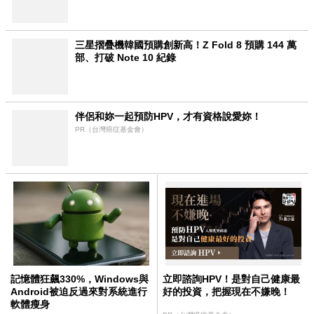
三星摺疊機韓國預購創新高！Z Fold 8 預購 144 萬
部、打破 Note 10 紀錄
伴侶和妳一起預防HPV，才有資格說愛妳！
PR（台灣癌症基金會）
記憶體狂飆330%，Windows與
立即諮詢HPV！是對自己健康最
Android被迫反過來對系統進行
好的投資，把握現在不嫌晚！
軟體瘦身