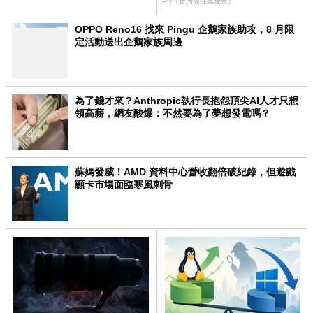
PR（台灣癌症基金會）
OPPO Reno16 找來 Pingu 企鵝家族助攻，8 月限
定活動送出企鵝家族周邊
為了錢才來？Anthropic執行長抱怨頂尖AI人才只想
領高薪，網友酸爆：不然要為了夢想發電嗎？
蘇媽發威！AMD 資料中心營收翻倍破紀錄，但遊戲
顯卡市場面臨寒風刺骨