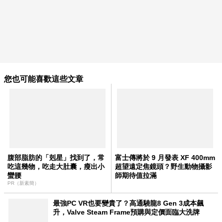
您也可能喜歡這些文章
腹部脂肪的「剋星」找到了，常
富士傳將於 9 月發表 XF 400mm
吃這幾物，吃走大肚囊，瘦出小
超望遠定焦鏡頭？野生動物攝影
蠻腰
師期待值拉滿
PR（新素簡）
最強PC VR也要變貴了？高通驍龍8 Gen 3成本飆
升，Valve Steam Frame預購與定價面臨大洗牌