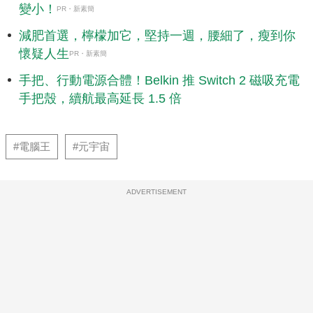
變小！
PR・新素簡
減肥首選，檸檬加它，堅持一週，腰細了，瘦到你
懷疑人生
PR・新素簡
手把、行動電源合體！Belkin 推 Switch 2 磁吸充電
手把殼，續航最高延長 1.5 倍
#電腦王
#元宇宙
ADVERTISEMENT