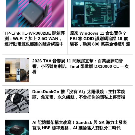
TP-Link TL-WR3602BE 開箱評
原來 Windows 11 會出賣你？
測：Wi-Fi 7 加上 2.5G WAN，
FBI 靠 GDID 識別碼追蹤 19 歲
連行動電源也能跑的隨身網路中
駭客，勒索 800 萬美金慘遭引渡
心
受審
2026 TAA 音響展 11 間展房直擊：百萬級夢幻音
響、小巧號角喇叭、final 限量版 DX10000 CL 一次
看
DuckDuckGo 推「沒有 AI」太陽眼鏡：主打零鏡
頭、免充電、永久續航，不會把你的隱私上傳雲端
AI 記憶體架構大改寫！Sandisk 與 SK 海力士發表
首版 HBF 標準規格，AI 推論邁入雙軌分工時代