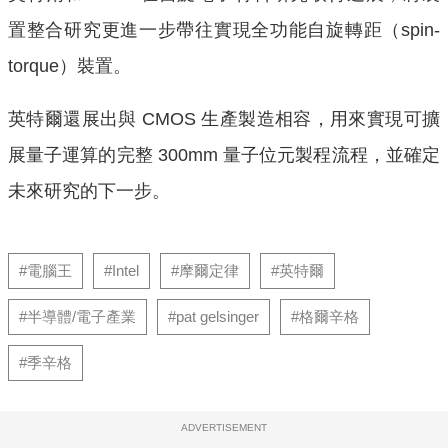
置整合研究更進一步帶往實現全功能自旋轉距（spin-
torque）裝置。
英特爾還展出與 CMOS 生產製造相容，用來實現可擴
展量子運算的完整 300mm 量子位元製程流程，並確定
未來研究的下一步。
#電腦王
#Intel
#摩爾定律
#英特爾
#半導體/電子產業
#pat gelsinger
#格爾辛格
#季辛格
ADVERTISEMENT