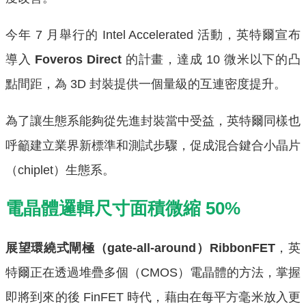
今年 7 月舉行的 Intel Accelerated 活動，英特爾宣布
導入
Foveros Direct
的計畫，達成 10 微米以下的凸
點間距，為 3D 封裝提供一個量級的互連密度提升。
為了讓生態系能夠從先進封裝當中受益，英特爾同樣也
呼籲建立業界新標準和測試步驟，促成混合鍵合小晶片
（chiplet）生態系。
電晶體邏輯尺寸面積微縮 50%
展望環繞式閘極（gate-all-around）RibbonFET
，英
特爾正在透過堆疊多個（CMOS）電晶體的方法，掌握
即將到來的後 FinFET 時代，藉由在每平方毫米放入更