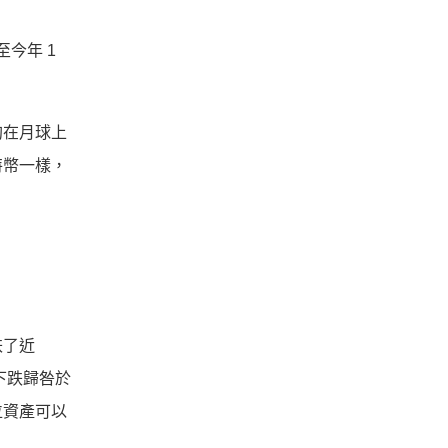
今年 1
狗在月球上
特幣一樣，
跌了近
下跌歸咎於
位資產可以