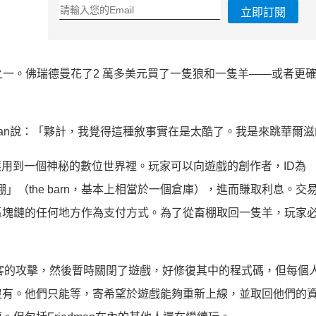
立即訂閱
是其中之一。佛瑞德曼花了2 萬多美元買了一隻狼和一隻羊——或者更
Friedman說：「夥計，我覺得這種敘事實在是太酷了。我是來跳華爾
理應用到一個神秘的數位世界裡。玩家可以向遊戲的創作者，ID為
」（the barn，基本上相當於一個倉庫），進而賺取利息。交易用
區塊鏈的任何地方作為支付方式。為了從畜棚取回一隻羊，玩家
受到駭客的攻擊，然後暫時關閉了遊戲，好修復其中的程式碼，但每個
沒有。他們只能等，寄希望於遊戲能夠重新上線，並取回他們的