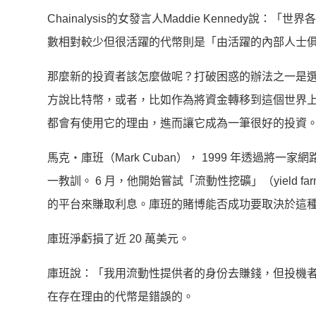
Chainalysis的女發言人Maddie Kenned
數相對較少但很活躍的代幣則是「由活躍的內部人士
那麼新的投資者該怎麼做呢？打破困惑的辦法之一是
方說比特幣，或者，比如作為將資金轉移到這個世界
都會有使用它的理由，進而讓它成為一筆很好的投資
馬克‧庫班（Mark Cuban）， 1999 年透過
一教訓。 6 月，他開始嘗試「流動性挖礦」（yield f
的平台來賺取利息。庫班的賭博能否成功要取決於這
庫班淨虧損了近 20 萬美元。
庫班說：「我用流動性提供者的身份去賺錢，但投機
在存在理由的代幣是錯誤的。