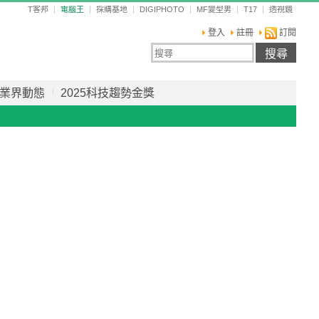
T客邦
電腦王
採購基地
DIGIPHOTO
MF變型男
T17
透視鏡
登入
註冊
訂閱
業界動態
2025科技趨勢金獎