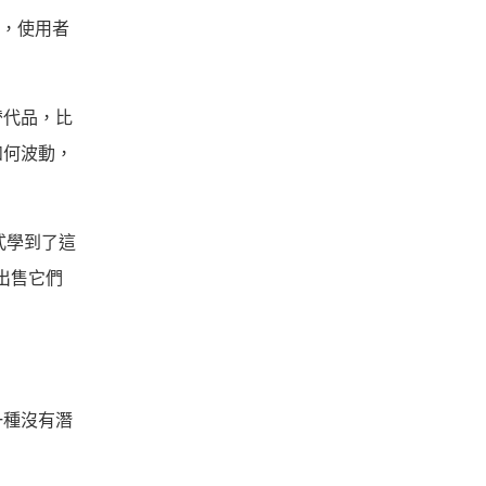
示，使用者
替代品，比
如何波動，
式學到了這
給出售它們
一種沒有潛