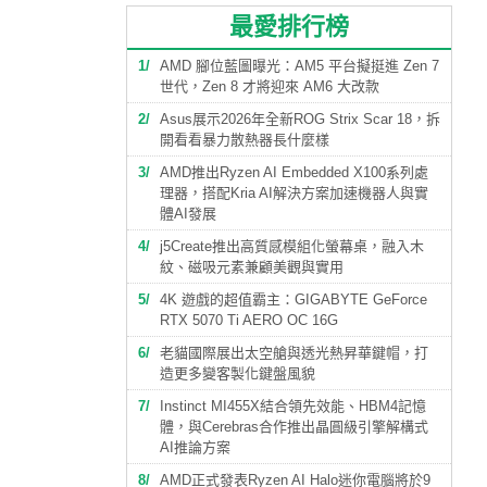
最愛排行榜
1
AMD 腳位藍圖曝光：AM5 平台擬挺進 Zen 7
世代，Zen 8 才將迎來 AM6 大改款
2
Asus展示2026年全新ROG Strix Scar 18，拆
開看看暴力散熱器長什麼樣
3
AMD推出Ryzen AI Embedded X100系列處
理器，搭配Kria AI解決方案加速機器人與實
體AI發展
4
j5Create推出高質感模組化螢幕桌，融入木
紋、磁吸元素兼顧美觀與實用
5
4K 遊戲的超值霸主：GIGABYTE GeForce
RTX 5070 Ti AERO OC 16G
6
老貓國際展出太空艙與透光熱昇華鍵帽，打
造更多變客製化鍵盤風貌
7
Instinct MI455X結合領先效能、HBM4記憶
體，與Cerebras合作推出晶圓級引擎解構式
AI推論方案
8
AMD正式發表Ryzen AI Halo迷你電腦將於9