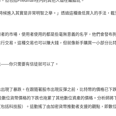
但包括Friedman在內的其他人還在繼續玩。
定的時候進入其實是非常明智之舉。」透過這種逢低買入的手法，截至
用者的市場，使用者使用的都是些毫無意義的名字，他們會發布
進行交易。這種交易也可以賺大錢，但就像新手購買一小部分比
法——你只需要有信徒就可以了。
也出現了暴跌。在跟隨著股市出現反彈之前，比特幣的價格已下
。這些數位貨幣價格的下跌也拖累了其他數位資產的價格。分析師將
（包括科技股）。這動搖了由加密貨幣推動者支援的觀點，即數