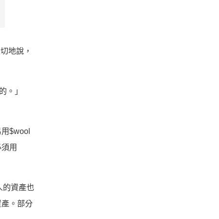
確切地說，
滋的。」
$wool
必須用
人的資產也
資產。部分