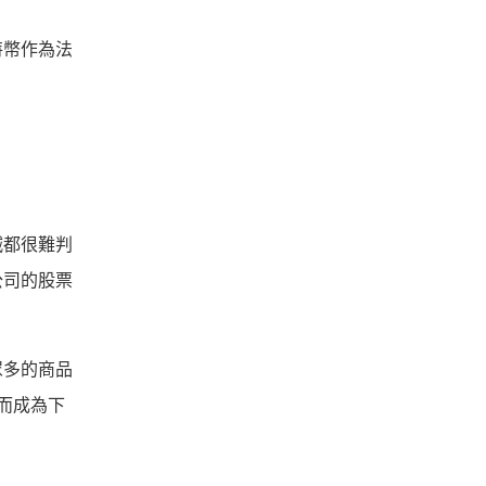
特幣作為法
滅都很難判
公司的股票
眾多的商品
進而成為下