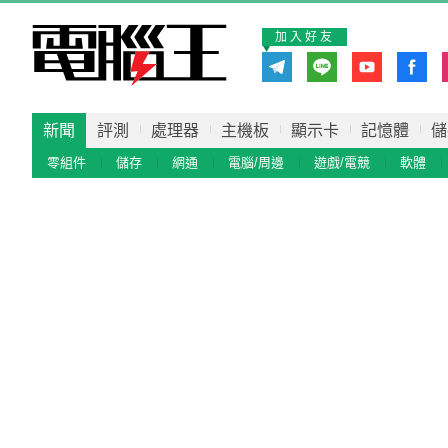
加入好友
新聞
評測
處理器
主機板
顯示卡
記憶體
儲
零組件
儲存
網通
電腦/周邊
遊戲/電競
軟體