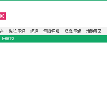
存
機殼/電源
網通
電腦/周邊
遊戲/電競
活動專區
技術研究