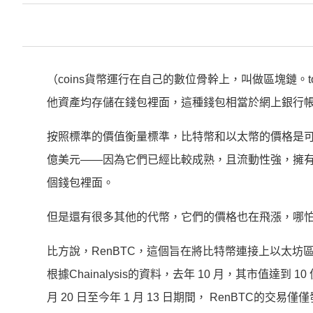
（coins貨幣運行在自己的數位骨幹上，叫做區塊鏈。
他資產均存儲在錢包裡面，這種錢包相當於網上銀行
按照標準的價值衡量標準，比特幣和以太幣的價格是可以理
億美元——因為它們已經比較成熟，且流動性強，擁有廣泛
個錢包裡面。
但是還有很多其他的代幣，它們的價格也在飛漲，哪怕只有
比方說，RenBTC，這個旨在將比特幣連接上以太坊
根據Chainalysis的資料，去年 10 月，其市值達到 
月 20 日至今年 1 月 13 日期間， RenBTC的交易僅