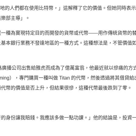
y說：「世界各地的人們都在使用比特幣，」這解釋了它的價值。但她同時表
俱樂部主導」。
選一種為實現特定目的而開發的貨幣或代幣——用作傳統貨幣的
上基本銀行業務不發達地區的一種方式。這種想法是，不管價值
。
將一家網路廣播公司出售給雅虎而成為了億萬富翁，他最近就以慘痛的方
arming），專門購買一種叫做 Titan 的代幣，然後透過將其借貸
種代幣的價值是否上升，但結果很慘，這種代幣最後跌到了零。
者的身份讓我賠錢。我應該多做一點功課。」他的結論是，投資