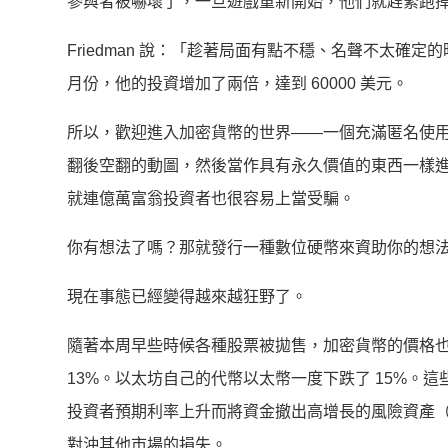
參與者被嚇壞了，一旦遊戲重新開始，他們就趕緊跑掉。
Friedman 說：「趁著局面有點不穩、名聲不太確
月份，他的投資增加了兩倍，達到 60000 美元。
所以，歡迎進入加密貨幣的世界——一個充滿匿名使
翻後空翻的動圖，然後當作具有永久價值的東西一樣
就連億萬富翁投資者也很容易上當受騙。
你有想法了嗎？那就發行一種數位硬幣來資助你的想
現在事態已經變得越來越狂野了。
隨著本周早些時候各種股票被拋售，加密貨幣的價格
13%。以太坊自己的代幣以太幣一度下跌了 15%
投資者預期利率上升而將資金撤出高增長的風險資產
對沖其他市場的損失。