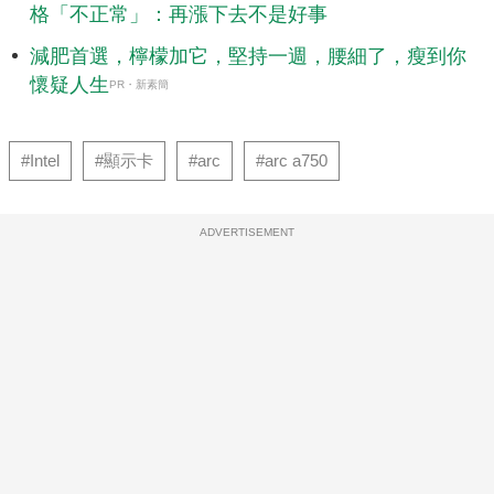
格「不正常」：再漲下去不是好事
減肥首選，檸檬加它，堅持一週，腰細了，瘦到你
懷疑人生
PR・新素簡
#Intel
#顯示卡
#arc
#arc a750
ADVERTISEMENT