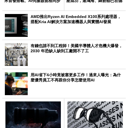
米首發搭載、AI伺服器規格同步
產成功，連鴻海、緯創都已在德
升級
州卡位接應
AMD推出Ryzen AI Embedded X100系列處理器，
搭配Kria AI解決方案加速機器人與實體AI發展
有錢也請不到工程師！美國半導體人才危機大爆發，
2030 年恐缺人缺到工廠開不了工
用AI省下4小時竟被塞更多工作！過來人曝光：為什
麼優秀員工不再跟你分享怎麼使用AI