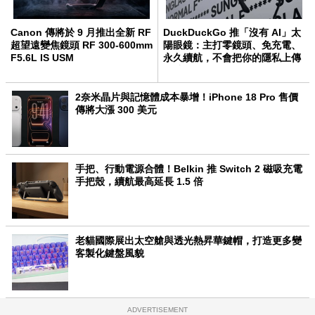
Canon 傳將於 9 月推出全新 RF
DuckDuckGo 推「沒有 AI」太
超望遠變焦鏡頭 RF 300-600mm
陽眼鏡：主打零鏡頭、免充電、
F5.6L IS USM
永久續航，不會把你的隱私上傳
雲端
2奈米晶片與記憶體成本暴增！iPhone 18 Pro 售價
傳將大漲 300 美元
手把、行動電源合體！Belkin 推 Switch 2 磁吸充電
手把殼，續航最高延長 1.5 倍
老貓國際展出太空艙與透光熱昇華鍵帽，打造更多變
客製化鍵盤風貌
ADVERTISEMENT