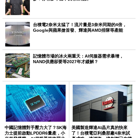
台積電2奈米太猛了！流片量是3奈米同期的4倍，
Google與蘋果搶首發、輝達與AMD排隊等產能
記憶體市場的冰火兩重天：AI伺服器需求暴增，
NAND供應卻要等2027年才緩解？
中國記憶體對手壓力大了？SK海
美國製造輝達AI晶片真的快來
力士提前啟動LPDDR6量產，小
了！台積電亞利桑那廠4奈米試