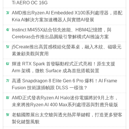
Ti AERO OC 16G
AMD推出Ryzen AI Embedded X100系列處理器，搭配
3
Kria AI解決方案加速機器人與實體AI發展
Instinct MI455X結合領先效能、HBM4記憶體，與
4
Cerebras合作推出晶圓級引擎解構式AI推論方案
j5Create推出高質感模組化螢幕桌，融入木紋、磁吸元
5
素兼顧美觀與實用
輝達 RTX Spark 首發驅動程式正式亮相！原生支援
6
Arm 架構，微軟 Surface 成為首批搭載裝置
高通 Snapdragon 8 Elite Gen 6 Pro 爆料！AI Frame
7
Fusion 技術讓插幀跟 DLSS 一樣強？
AMD正式發表Ryzen AI Halo迷你電腦將於9月上市，
8
未來將推Ryzen AI 400 Max系列處理器與對應升級版
老貓國際展出太空艙與透光熱昇華鍵帽，打造更多變客
9
製化鍵盤風貌