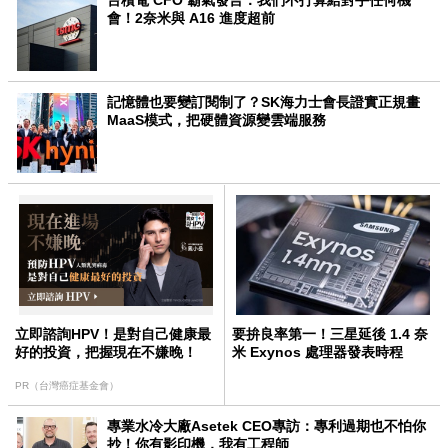
會！2奈米與 A16 進度超前
記憶體也要變訂閱制了？SK海力士會長證實正規畫
MaaS模式，把硬體資源變雲端服務
立即諮詢HPV！是對自己健康最
要拚良率第一！三星延後 1.4 奈
好的投資，把握現在不嫌晚！
米 Exynos 處理器發表時程
PR（台灣癌症基金會）
專業水冷大廠Asetek CEO專訪：專利過期也不怕你
抄！你有影印機，我有工程師