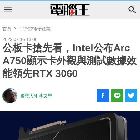
首頁
半導體/電子產業
2022.07.16 13:00
公板卡搶先看，Intel公布Arc
A750顯示卡外觀與測試數據效
能領先RTX 3060
國寶大師 李文恩