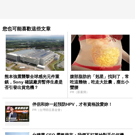
您也可能喜歡這些文章
熊本強震襲擊全球感光元件重
腹部脂肪的「剋星」找到了，常
鎮，Sony 確認廠房暫停生產是
吃這幾物，吃走大肚囊，瘦出小
否引發出貨危機？
蠻腰
PR（新素簡）
伴侶和妳一起預防HPV，才有資格說愛妳！
PR（台灣癌症基金會）
台積電 CFO 霸氣發言：我們不打算給對手任何機