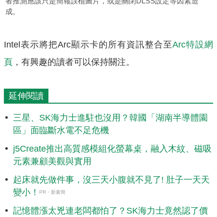
者推測應該只是簡報誤植圖片，或是關閉DLSS設定等因素造
成。
Intel表示將把Arc顯示卡的所有資訊整合至
Arc特設網
頁
，有興趣的讀者可以保持關注。
延伸閱讀
三星、SK海力士進駐也沒用？韓國「湖南半導體園
區」面臨斷水電不足危機
j5Create推出高質感模組化螢幕桌，融入木紋、磁吸
元素兼顧美觀與實用
起床就先做件事，沒三天小腹就不見了! 肚子一天天
變小！
PR・新素簡
記憶體漲太兇連老闆都怕了？SK海力士竟然認了價