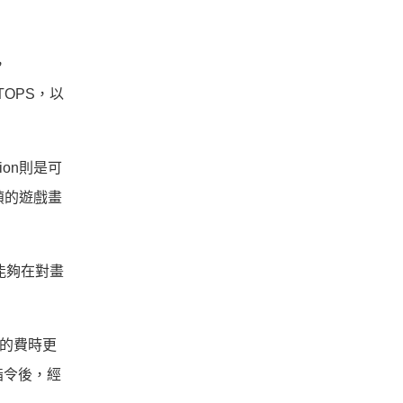
，
TOPS，以
ion則是可
幀的遊戲畫
8，能夠在對畫
製的費時更
指令後，經