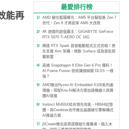
最愛排行榜
戲效能再
1
AMD 腳位藍圖曝光：AM5 平台擬挺進 Zen 7
世代，Zen 8 才將迎來 AM6 大改款
2
4K 遊戲的超值霸主：GIGABYTE GeForce
RTX 5070 Ti AERO OC 16G
3
輝達 RTX Spark 首發驅動程式正式亮相！原
生支援 Arm 架構，微軟 Surface 成為首批搭
載裝置
4
高通 Snapdragon 8 Elite Gen 6 Pro 爆料！
AI Frame Fusion 技術讓插幀跟 DLSS 一樣
強？
5
AMD推出Ryzen AI Embedded X100系列處
理器，搭配Kria AI解決方案加速機器人與實
體AI發展
6
Instinct MI455X結合領先效能、HBM4記憶
體，與Cerebras合作推出晶圓級引擎解構式
AI推論方案
7
j5Create推出高質感模組化螢幕桌，融入木