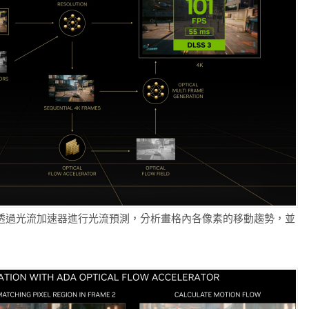
tion功能則透過光流加速器進行光流預測，分析畫格內各像素的移動趨勢，並