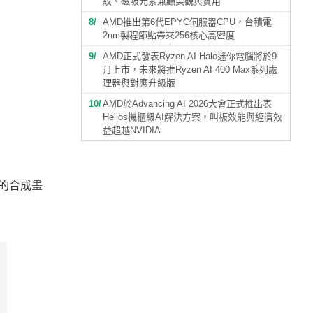
紋、磁吸元素兼顧美觀與實用
8
AMD推出第6代EPYC伺服器CPU，台積電
2nm製程節點帶來256核心高密度
9
AMD正式發表Ryzen AI Halo迷你電腦將於9
月上市，未來將推Ryzen AI 400 Max系列處
理器與對應升級版
10
AMD於Advancing AI 2026大會正式推出表
Helios機櫃級AI解決方案，叫板效能與經濟效
益超越NVIDIA
確的合成畫