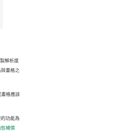
（繪製解析度
格與畫格之
成畫格應該
主要的功能為
動態補償