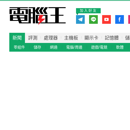
加入好友
新聞
評測
處理器
主機板
顯示卡
記憶體
儲
零組件
儲存
網通
電腦/周邊
遊戲/電競
軟體