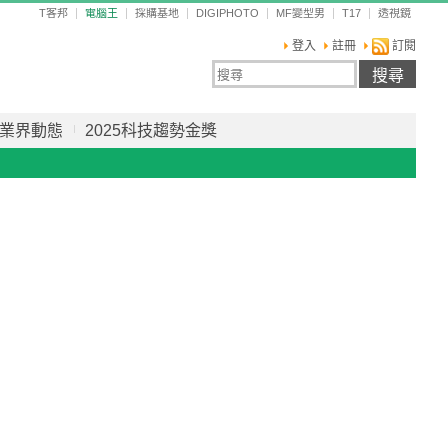
T客邦
電腦王
採購基地
DIGIPHOTO
MF變型男
T17
透視鏡
登入
註冊
訂閱
業界動態
2025科技趨勢金獎