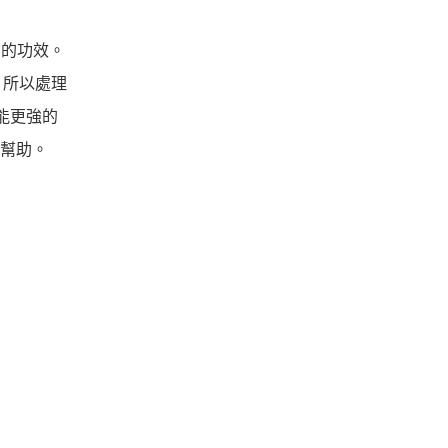
S的功效。
，所以處理
能更強的
面幫助。