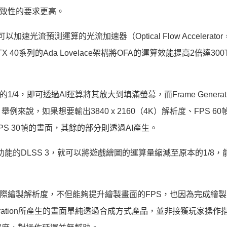
度與一致性的要求更高。
以加速光流預測運算的光流加速器（Optical Flow Accelerator
0系列的Ada Lovelace架構將OFA的運算效能提高2倍達300
度的1/4，即可透過AI運算將其放大到填滿螢幕，而Frame Generat
說，如果想要輸出3840 x 2160（4K）解析度、FPS 60
度、FPS 30幀的畫面，其餘的部分則透過AI產生。
ation等2項功能的DLSS 3，就可以將遊戲繪圖的運算量縮減至原本的1/
低系統的實際繪製解析度，不但能夠提升繪製畫面的FPS，也因為完成繪
eration所產生的畫面單純透過合成方式產品，並非接獲玩家操作