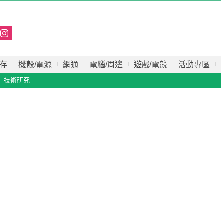
存
機殼/電源
網通
電腦/周邊
遊戲/電競
活動專區
技術研究