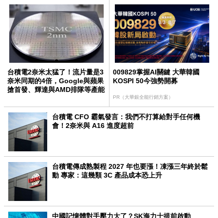
台積電2奈米太猛了！流片量是3
009829掌握AI關鍵 大華韓國
奈米同期的4倍，Google與蘋果
KOSPI 50今強勢開募
搶首發、輝達與AMD排隊等產能
PR（大華銀全能行銷方案）
台積電 CFO 霸氣發言：我們不打算給對手任何機
會！2奈米與 A16 進度超前
台積電傳成熟製程 2027 年也要漲！凍漲三年終於鬆
動 專家：這幾類 3C 產品成本恐上升
中國記憶體對手壓力大了？SK海力士提前啟動