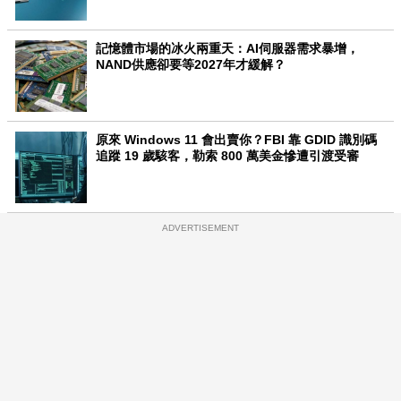
記憶體市場的冰火兩重天：AI伺服器需求暴增，
NAND供應卻要等2027年才緩解？
原來 Windows 11 會出賣你？FBI 靠 GDID 識別碼
追蹤 19 歲駭客，勒索 800 萬美金慘遭引渡受審
ADVERTISEMENT