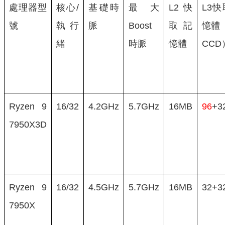
處理器型
核心/
基礎時
最大
L2快
L3
號
執行
脈
Boost
取記
憶體
緒
時脈
憶體
CCD
Ryzen 9
16/32
4.2GHz
5.7GHz
16MB
96
+3
7950X3D
Ryzen 9
16/32
4.5GHz
5.7GHz
16MB
32+3
7950X