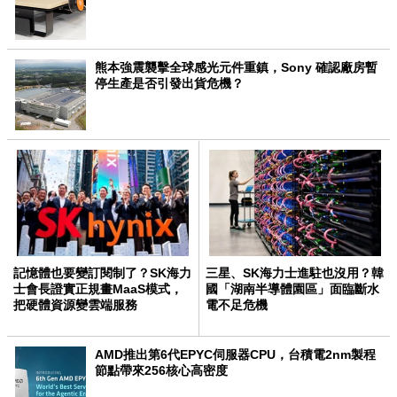
熊本強震襲擊全球感光元件重鎮，Sony 確認廠房暫
停生產是否引發出貨危機？
記憶體也要變訂閱制了？SK海力
三星、SK海力士進駐也沒用？韓
士會長證實正規畫MaaS模式，
國「湖南半導體園區」面臨斷水
把硬體資源變雲端服務
電不足危機
AMD推出第6代EPYC伺服器CPU，台積電2nm製程
節點帶來256核心高密度