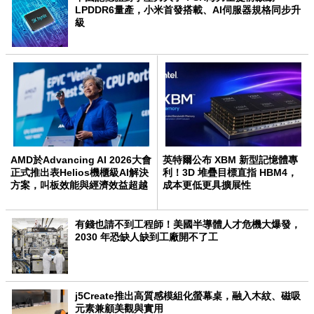
LPDDR6量產，小米首發搭載、AI伺服器規格同步升
級
AMD於Advancing AI 2026大會
英特爾公布 XBM 新型記憶體專
正式推出表Helios機櫃級AI解決
利！3D 堆疊目標直指 HBM4，
方案，叫板效能與經濟效益超越
成本更低更具擴展性
NVIDIA
有錢也請不到工程師！美國半導體人才危機大爆發，
2030 年恐缺人缺到工廠開不了工
j5Create推出高質感模組化螢幕桌，融入木紋、磁吸
元素兼顧美觀與實用