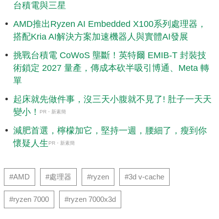
台積電與三星
AMD推出Ryzen AI Embedded X100系列處理器，
搭配Kria AI解決方案加速機器人與實體AI發展
挑戰台積電 CoWoS 壟斷！英特爾 EMIB-T 封裝技
術鎖定 2027 量產，傳成本砍半吸引博通、Meta 轉
單
起床就先做件事，沒三天小腹就不見了! 肚子一天天
變小！
PR・新素簡
減肥首選，檸檬加它，堅持一週，腰細了，瘦到你
懷疑人生
PR・新素簡
#AMD
#處理器
#ryzen
#3d v-cache
#ryzen 7000
#ryzen 7000x3d