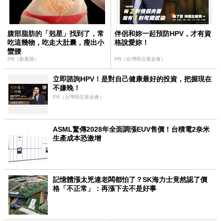
腹部脂肪的「剋星」找到了，常
伴侶和妳一起預防HPV，才有資
吃這幾物，吃走大肚囊，瘦出小
格說愛妳！
蠻腰
PR（新素簡）
PR（台灣癌症基金會）
立即諮詢HPV！是對自己健康最好的投資，把握現在
不嫌晚！
PR（台灣癌症基金會）
ASML驚傳2028年全面調漲EUV售價！台積電2奈米
生產成本恐激增
記憶體漲太兇連老闆都怕了？SK海力士竟然認了價
格「不正常」：再漲下去不是好事