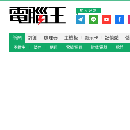
加入好友
新聞
評測
處理器
主機板
顯示卡
記憶體
儲
零組件
儲存
網通
電腦/周邊
遊戲/電競
軟體