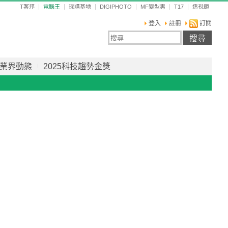
T客邦
電腦王
採購基地
DIGIPHOTO
MF變型男
T17
透視鏡
登入
註冊
訂閱
業界動態
2025科技趨勢金獎