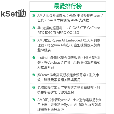
最愛排行榜
ckSet動
1
AMD 腳位藍圖曝光：AM5 平台擬挺進 Zen 7
世代，Zen 8 才將迎來 AM6 大改款
2
4K 遊戲的超值霸主：GIGABYTE GeForce
RTX 5070 Ti AERO OC 16G
3
AMD推出Ryzen AI Embedded X100系列處
理器，搭配Kria AI解決方案加速機器人與實
體AI發展
4
Instinct MI455X結合領先效能、HBM4記憶
體，與Cerebras合作推出晶圓級引擎解構式
AI推論方案
5
j5Create推出高質感模組化螢幕桌，融入木
紋、磁吸元素兼顧美觀與實用
6
老貓國際展出太空艙與透光熱昇華鍵帽，打
造更多變客製化鍵盤風貌
7
AMD正式發表Ryzen AI Halo迷你電腦將於9
月上市，未來將推Ryzen AI 400 Max系列處
理器與對應升級版