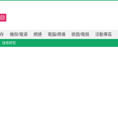
存
機殼/電源
網通
電腦/周邊
遊戲/電競
活動專區
技術研究