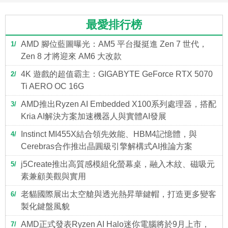
最愛排行榜
AMD 腳位藍圖曝光：AM5 平台擬挺進 Zen 7 世代，
1
Zen 8 才將迎來 AM6 大改款
4K 遊戲的超值霸主：GIGABYTE GeForce RTX 5070
2
Ti AERO OC 16G
AMD推出Ryzen AI Embedded X100系列處理器，搭配
3
Kria AI解決方案加速機器人與實體AI發展
Instinct MI455X結合領先效能、HBM4記憶體，與
4
Cerebras合作推出晶圓級引擎解構式AI推論方案
j5Create推出高質感模組化螢幕桌，融入木紋、磁吸元
5
素兼顧美觀與實用
老貓國際展出太空艙與透光熱昇華鍵帽，打造更多變客
6
製化鍵盤風貌
AMD正式發表Ryzen AI Halo迷你電腦將於9月上市，
7