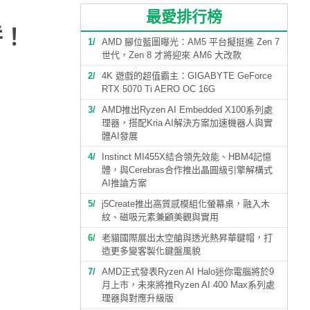
最愛排行榜
拼！
1
AMD 腳位藍圖曝光：AM5 平台擬挺進 Zen 7
世代，Zen 8 才將迎來 AM6 大改款
2
4K 遊戲的超值霸主：GIGABYTE GeForce
RTX 5070 Ti AERO OC 16G
3
AMD推出Ryzen AI Embedded X100系列處
理器，搭配Kria AI解決方案加速機器人與實
體AI發展
4
Instinct MI455X結合領先效能、HBM4記憶
體，與Cerebras合作推出晶圓級引擎解構式
AI推論方案
5
j5Create推出高質感模組化螢幕桌，融入木
紋、磁吸元素兼顧美觀與實用
6
老貓國際展出太空艙與透光熱昇華鍵帽，打
造更多變客製化鍵盤風貌
7
AMD正式發表Ryzen AI Halo迷你電腦將於9
月上市，未來將推Ryzen AI 400 Max系列處
理器與對應升級版