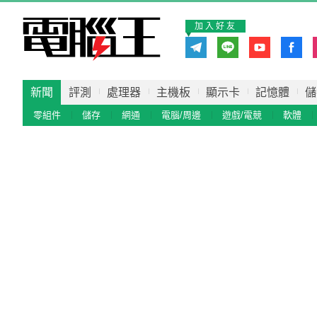
加入好友
新聞
評測
處理器
主機板
顯示卡
記憶體
儲
零組件
儲存
網通
電腦/周邊
遊戲/電競
軟體