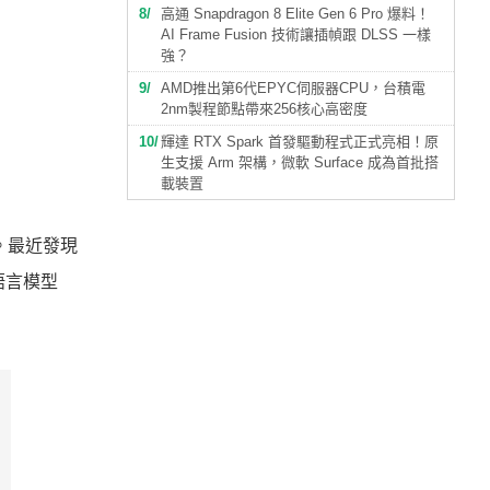
8
高通 Snapdragon 8 Elite Gen 6 Pro 爆料！
AI Frame Fusion 技術讓插幀跟 DLSS 一樣
強？
9
AMD推出第6代EPYC伺服器CPU，台積電
2nm製程節點帶來256核心高密度
10
輝達 RTX Spark 首發驅動程式正式亮相！原
生支援 Arm 架構，微軟 Surface 成為首批搭
載裝置
。最近發現
型語言模型