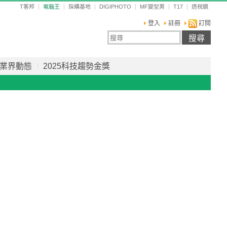
T客邦
電腦王
採購基地
DIGIPHOTO
MF變型男
T17
透視鏡
登入
註冊
訂閱
業界動態
2025科技趨勢金獎