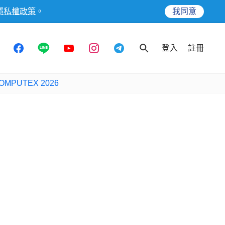
隱私權政策
。
我同意
登入
註冊
OMPUTEX 2026