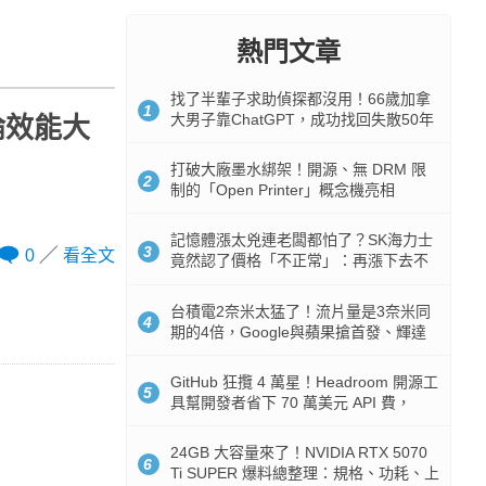
熱門文章
找了半輩子求助偵探都沒用！66歲加拿
1
大男子靠ChatGPT，成功找回失散50年
論效能大
家人
打破大廠墨水綁架！開源、無 DRM 限
2
制的「Open Printer」概念機亮相
記憶體漲太兇連老闆都怕了？SK海力士
3
0
看全文
竟然認了價格「不正常」：再漲下去不
是好事
台積電2奈米太猛了！流片量是3奈米同
4
期的4倍，Google與蘋果搶首發、輝達
與AMD排隊等產能
GitHub 狂攬 4 萬星！Headroom 開源工
5
具幫開發者省下 70 萬美元 API 費，
Token 消耗暴降 92%
24GB 大容量來了！NVIDIA RTX 5070
6
Ti SUPER 爆料總整理：規格、功耗、上