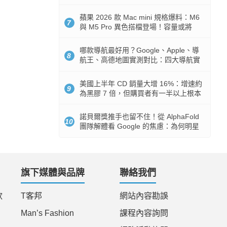
市時間
蘋果 2026 款 Mac mini 規格爆料：M6
7
與 M5 Pro 異色搭檔登場！容量或將
512GB 起跳
哪款導航最好用？Google、Apple、導
8
航王、高德地圖實測對比：四大導航實
測懶人包
美國上半年 CD 銷量大增 16%：增速約
9
為黑膠 7 倍，但購買者有一半以上根本
沒有播放器
諾貝爾獎推手也留不住！從 AlphaFold
10
團隊解體看 Google 的焦慮：為何明星
實驗室要為 Gemini 讓路？
旗下媒體與品牌
聯絡我們
款
T客邦
網站內容勘誤
Man’s Fashion
課程內容詢問