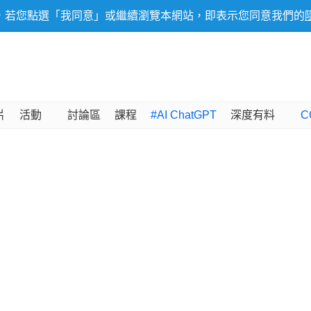
，若您點選「我同意」或繼續瀏覽本網站，即表示您同意我們的
片
活動
討論區
課程
#AI ChatGPT
深度有料
C